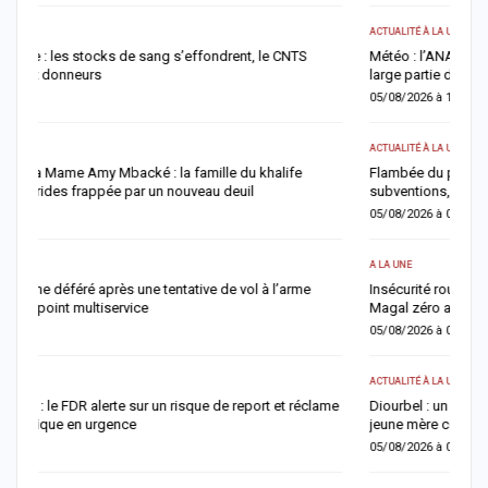
ACTUALITÉ À LA UNE
AC
Météo : l’ANACIM prévoit trois jours d’orages et de pluies sur une
M
large partie du Sénégal
f
05/08/2026 à 13:03
0
ACTUALITÉ À LA UNE
A 
Flambée du pétrole : le Sénégal revoit à la hausse sa facture de
F
subventions, désormais estimée à 729 milliards FCFA
n
05/08/2026 à 09:28
0
A LA UNE
AC
Insécurité routière : le gouvernement affiche son ambition d’un «
M
Magal zéro accident »
n
05/08/2026 à 08:57
0
ACTUALITÉ À LA UNE
A 
me
Diourbel : un infanticide sur fond de pratiques mystiques, une
G
jeune mère condamnée à six ans de réclusion
m
05/08/2026 à 08:49
0