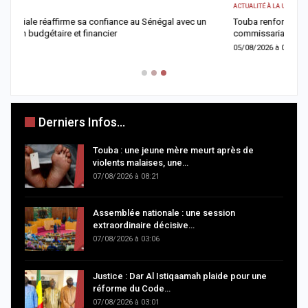
ACTUALITÉ À LA UNE
AC
Touba renforce son dispositif sécuritaire avec l’ouverture du
D
commissariat de Touba Tawfekh
l
05/08/2026 à 08:42
0
Derniers Infos...
Touba : une jeune mère meurt après de
violents malaises, une…
07/08/2026 à 08:21
Assemblée nationale : une session
extraordinaire décisive…
07/08/2026 à 03:06
Justice : Dar Al Istiqaamah plaide pour une
réforme du Code…
07/08/2026 à 03:01