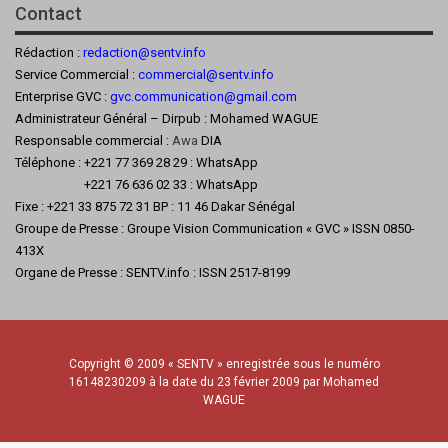
Contact
Rédaction :
redaction@sentv.info
Service Commercial :
commercial@sentv.
info
Enterprise GVC :
gvc.communication@gmail.com
Administrateur Général – Dirpub : Mohamed WAGUE
Responsable commercial :
Awa
DIA
Téléphone : +221 77 369 28 29 : WhatsApp
+221 76 636 02 33 : WhatsApp
Fixe : +221 33 875 72 31 BP : 11 46 Dakar Sénégal
Groupe de Presse : Groupe Vision Communication « GVC » ISSN 0850-
413X
Organe de Presse : SENTV.info : ISSN 2517-8199
Copyright © 2009 « SENTV » enregistrée sous le numéro
16148230209 à la date du 23 février 2009 par Mohamed
WAGUE