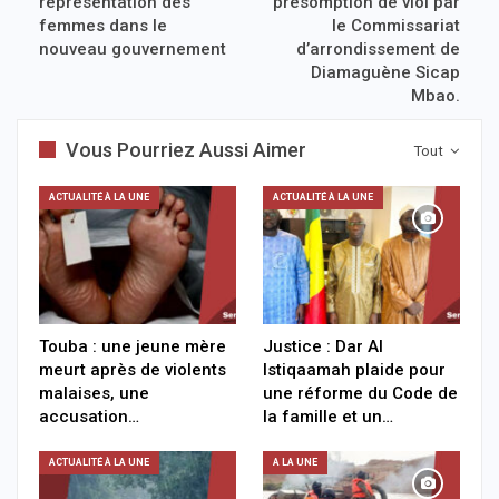
représentation des
présomption de viol par
femmes dans le
le Commissariat
nouveau gouvernement
d’arrondissement de
Diamaguène Sicap
Mbao.
Vous Pourriez Aussi Aimer
Tout
ACTUALITÉ À LA UNE
ACTUALITÉ À LA UNE
Touba : une jeune mère
Justice : Dar Al
meurt après de violents
Istiqaamah plaide pour
malaises, une
une réforme du Code de
accusation…
la famille et un…
ACTUALITÉ À LA UNE
A LA UNE