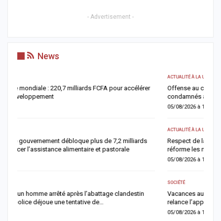
- Advertisement -
News
ACTUALITÉ À LA UNE
AC
Offense au chef de l’État : trois chroniqueurs de Feeñal Digital
T
condamnés à des peines de prison ferme
a
05/08/2026 à 16:13
0
ACTUALITÉ À LA UNE
AC
Respect de la dignité des détenus : le ministère de la Justice
A
réforme les méthodes de fouille
a
05/08/2026 à 13:23
0
SOCIÉTÉ
AC
Vacances au Sénégal : la recrudescence des noyades en mer
J
relance l’appel à la prudence
f
05/08/2026 à 13:11
0