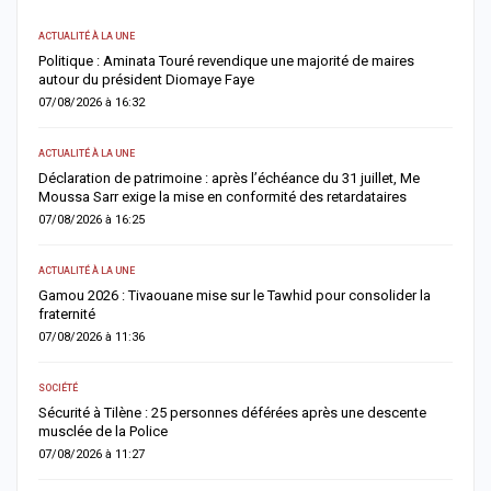
ACTUALITÉ À LA UNE
A 
Politique : Aminata Touré revendique une majorité de maires
F
autour du président Diomaye Faye
n
07/08/2026 à 16:32
0
ACTUALITÉ À LA UNE
AC
Déclaration de patrimoine : après l’échéance du 31 juillet, Me
M
Moussa Sarr exige la mise en conformité des retardataires
n
07/08/2026 à 16:25
0
ACTUALITÉ À LA UNE
A 
Gamou 2026 : Tivaouane mise sur le Tawhid pour consolider la
G
fraternité
m
07/08/2026 à 11:36
0
SOCIÉTÉ
AC
Sécurité à Tilène : 25 personnes déférées après une descente
D
musclée de la Police
l
07/08/2026 à 11:27
0