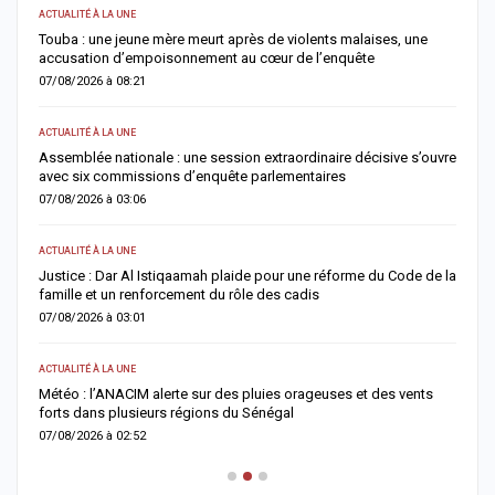
ACTUALITÉ À LA UNE
E
Touba : une jeune mère meurt après de violents malaises, une
S
accusation d’empoisonnement au cœur de l’enquête
l
07/08/2026 à 08:21
0
ACTUALITÉ À LA UNE
AC
Assemblée nationale : une session extraordinaire décisive s’ouvre
S
avec six commissions d’enquête parlementaires
F
07/08/2026 à 03:06
0
ACTUALITÉ À LA UNE
AC
Justice : Dar Al Istiqaamah plaide pour une réforme du Code de la
H
famille et un renforcement du rôle des cadis
d
07/08/2026 à 03:01
0
ACTUALITÉ À LA UNE
S
Météo : l’ANACIM alerte sur des pluies orageuses et des vents
U
forts dans plusieurs régions du Sénégal
l
07/08/2026 à 02:52
0