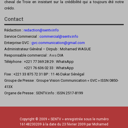
cheval de Troie en insistant sur la crédibilité qui a toujours été notre
crédo.
Contact
Rédaction :
redaction@sentv.info
Service Commercial :
commercial@sentv.
info
Enterprise GVC :
gvc.communication@gmail.com
Administrateur Général – Dirpub : Mohamed WAGUE
Responsable commercial :
Awa
DIA
Téléphone : +221 77 369 28 29 : WhatsApp
+221 76 636 02 33 : WhatsApp
Fixe : +221 33 875 72 31 BP : 11 46 Dakar Sénégal
Groupe de Presse : Groupe Vision Communication « GVC » ISSN 0850-
413X
Organe de Presse : SENTV.info : ISSN 2517-8199
Copyright © 2009 « SENTV » enregistrée sous le numéro
16148230209 à la date du 23 février 2009 par Mohamed