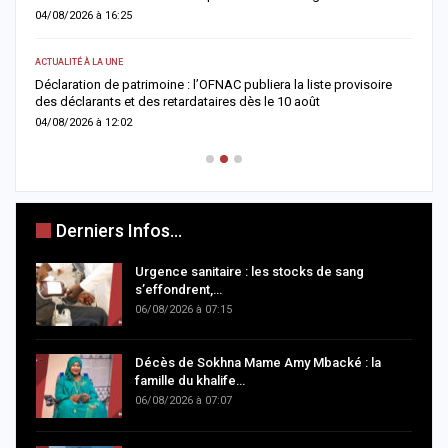
04/08/2026 à 16:25
0
ACTUALITÉ À LA UNE
S
Déclaration de patrimoine : l’OFNAC publiera la liste provisoire
C
des déclarants et des retardataires dès le 10 août
u
04/08/2026 à 12:02
0
Derniers Infos...
Urgence sanitaire : les stocks de sang
s’effondrent,…
06/08/2026 à 07:15
Décès de Sokhna Mame Amy Mbacké : la
famille du khalife…
06/08/2026 à 07:07