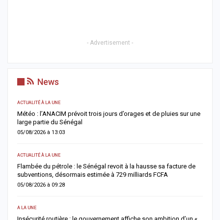
- Advertisement -
News
ACTUALITÉ À LA UNE
AC
Météo : l’ANACIM prévoit trois jours d’orages et de pluies sur une
C
large partie du Sénégal
c
05/08/2026 à 13:03
0
ACTUALITÉ À LA UNE
AC
Flambée du pétrole : le Sénégal revoit à la hausse sa facture de
J
subventions, désormais estimée à 729 milliards FCFA
u
05/08/2026 à 09:28
0
A LA UNE
AC
Insécurité routière : le gouvernement affiche son ambition d’un «
R