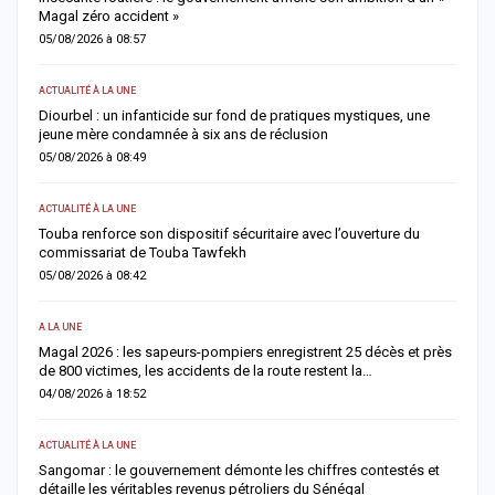
Magal zéro accident »
p
05/08/2026 à 08:57
0
ACTUALITÉ À LA UNE
S
me
Diourbel : un infanticide sur fond de pratiques mystiques, une
R
jeune mère condamnée à six ans de réclusion
s
05/08/2026 à 08:49
0
ACTUALITÉ À LA UNE
AC
Touba renforce son dispositif sécuritaire avec l’ouverture du
A
commissariat de Touba Tawfekh
1
05/08/2026 à 08:42
0
A LA UNE
S
Magal 2026 : les sapeurs-pompiers enregistrent 25 décès et près
R
de 800 victimes, les accidents de la route restent la…
e
04/08/2026 à 18:52
0
ACTUALITÉ À LA UNE
AC
Sangomar : le gouvernement démonte les chiffres contestés et
M
détaille les véritables revenus pétroliers du Sénégal
e