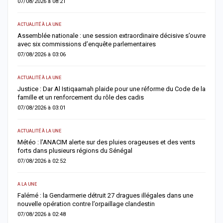
07/08/2026 à 08:21
0
ACTUALITÉ À LA UNE
AC
Assemblée nationale : une session extraordinaire décisive s’ouvre
S
avec six commissions d’enquête parlementaires
F
07/08/2026 à 03:06
0
ACTUALITÉ À LA UNE
AC
Justice : Dar Al Istiqaamah plaide pour une réforme du Code de la
H
famille et un renforcement du rôle des cadis
d
07/08/2026 à 03:01
0
ACTUALITÉ À LA UNE
S
Météo : l’ANACIM alerte sur des pluies orageuses et des vents
U
forts dans plusieurs régions du Sénégal
l
07/08/2026 à 02:52
0
A LA UNE
AC
Falémé : la Gendarmerie détruit 27 dragues illégales dans une
D
nouvelle opération contre l’orpaillage clandestin
g
07/08/2026 à 02:48
0