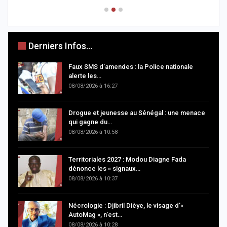
Derniers Infos...
Faux SMS d’amendes : la Police nationale
alerte les…
08/08/2026 à 16:27
Drogue et jeunesse au Sénégal : une menace
qui gagne du…
08/08/2026 à 10:58
Territoriales 2027 : Modou Diagne Fada
dénonce les « signaux…
08/08/2026 à 10:37
Nécrologie : Djibril Dièye, le visage d’«
AutoMag », n’est…
08/08/2026 à 10:28