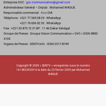
Enterprise GVC :
gvc.communication@gmail.com
Administrateur Général – Dirpub : Mohamed WAGUE
Responsable commercial :
Awa
DIA
Téléphone : +221 77 369 28 29 : WhatsApp
+221 76 636 02 33 : WhatsApp
Fixe : +221 33 875 72 31 BP : 11 46 Dakar Sénégal
Groupe de Presse : Groupe Vision Communication « GVC » ISSN 0850-
413X
Organe de Presse : SENTV.info : ISSN 2517-8199
Copyright © 2009 « SENTV » enregistrée sous le numéro
16148230209 à la date du 23 février 2009 par Mohamed
WAGUE