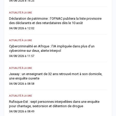
04/08/2026 à 16:25
0
ACTUALITÉ À LA UNE
S
Déclaration de patrimoine : l’OFNAC publiera la liste provisoire
C
des déclarants et des retardataires dès le 10 août
u
04/08/2026 à 12:02
0
ACTUALITÉ À LA UNE
S
e
Cybercriminalité en Afrique : l’IA impliquée dans plus d’un
Z
cybercrime sur deux, alerte Interpol
s
04/08/2026 à 11:57
0
ACTUALITÉ À LA UNE
AC
Jaxaay : un enseignant de 32 ans retrouvé mort à son domicile,
A
une enquête ouverte
»
04/08/2026 à 08:58
0
ACTUALITÉ À LA UNE
A 
Rufisque-Est : sept personnes interpellées dans une enquête
A
pour chantage, sextorsion et détention de drogue
d
04/08/2026 à 08:49
0