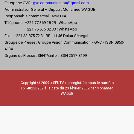
Enterprise GVC :
gvc.communication@gmail.com
Administrateur Général – Dirpub : Mohamed WAGUE
Responsable commercial :
Awa
DIA
Téléphone : +221 77 369 28 29 : WhatsApp
+221 76 636 02 33 : WhatsApp
Fixe : +221 33 875 72 31 BP : 11 46 Dakar Sénégal
Groupe de Presse : Groupe Vision Communication « GVC » ISSN 0850-
413X
Organe de Presse : SENTV.info : ISSN 2517-8199
Copyright © 2009 « SENTV » enregistrée sous le numéro
16148230209 à la date du 23 février 2009 par Mohamed
WAGUE