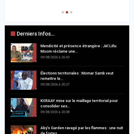
0
Derniers Infos...
Mendicité et présence étrangère : Jël Liñu
Moom réclame une…
09/08/2026 à 20:43
Élections territoriales : Momar Samb veut
remettre le…
09/08/2026 à 20:27
KIIRAAY mise sur le maillage territorial pour
consolider ses…
09/08/2026 à 20:08
Aby’s Garden ravagé par les flammes : une nuit
de fortes…