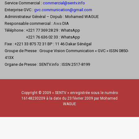
Service Commercial :
commercial@sentv.
info
Enterprise GVC :
gvc.communication@gmail.com
Administrateur Général – Dirpub : Mohamed WAGUE
Responsable commercial :
Awa
DIA
Téléphone : +221 77 369 28 29 : WhatsApp
+221 76 636 02 33 : WhatsApp
Fixe : +221 33 875 72 31 BP : 11 46 Dakar Sénégal
Groupe de Presse : Groupe Vision Communication « GVC » ISSN 0850-
413X
Organe de Presse : SENTV.info : ISSN 2517-8199
Copyright © 2009 « SENTV » enregistrée sous le numéro
16148230209 à la date du 23 février 2009 par Mohamed
WAGUE