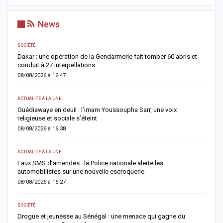
News
SOCIÉTÉ
AC
Dakar : une opération de la Gendarmerie fait tomber 60 abris et
C
conduit à 27 interpellations
p
08/08/2026 à 16:47
0
ACTUALITÉ À LA UNE
AC
u
Guédiawaye en deuil : l’imam Youssoupha Sarr, une voix
P
religieuse et sociale s’éteint
a
08/08/2026 à 16:38
0
ACTUALITÉ À LA UNE
AC
es
Faux SMS d’amendes : la Police nationale alerte les
D
automobilistes sur une nouvelle escroquerie
M
08/08/2026 à 16:27
0
SOCIÉTÉ
AC
et
Drogue et jeunesse au Sénégal : une menace qui gagne du
G