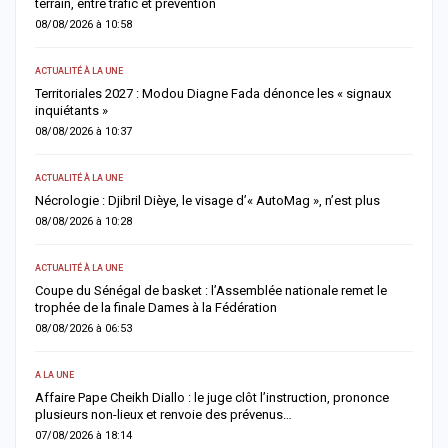
terrain, entre trafic et prévention
f
08/08/2026 à 10:58
0
ACTUALITÉ À LA UNE
S
Territoriales 2027 : Modou Diagne Fada dénonce les « signaux
S
inquiétants »
m
08/08/2026 à 10:37
0
ACTUALITÉ À LA UNE
AC
Nécrologie : Djibril Dièye, le visage d’« AutoMag », n’est plus
T
a
08/08/2026 à 10:28
0
ACTUALITÉ À LA UNE
AC
ns
Coupe du Sénégal de basket : l’Assemblée nationale remet le
trophée de la finale Dames à la Fédération
A
a
08/08/2026 à 06:53
0
A LA UNE
AC
Affaire Pape Cheikh Diallo : le juge clôt l’instruction, prononce
plusieurs non-lieux et renvoie des prévenus…
J
f
07/08/2026 à 18:14