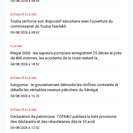
05/08/2026 à 08:49
0
ACTUALITÉ À LA UNE
AC
Touba renforce son dispositif sécuritaire avec l’ouverture du
A
commissariat de Touba Tawfekh
1
05/08/2026 à 08:42
0
A LA UNE
S
Magal 2026 : les sapeurs-pompiers enregistrent 25 décès et près
R
de 800 victimes, les accidents de la route restent la…
e
04/08/2026 à 18:52
0
ACTUALITÉ À LA UNE
AC
Sangomar : le gouvernement démonte les chiffres contestés et
M
détaille les véritables revenus pétroliers du Sénégal
e
04/08/2026 à 16:25
0
ACTUALITÉ À LA UNE
S
Déclaration de patrimoine : l’OFNAC publiera la liste provisoire
C
des déclarants et des retardataires dès le 10 août
u
04/08/2026 à 12:02
0