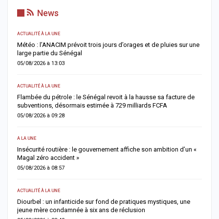
News
ACTUALITÉ À LA UNE
AC
Météo : l’ANACIM prévoit trois jours d’orages et de pluies sur une
C
large partie du Sénégal
c
05/08/2026 à 13:03
0
ACTUALITÉ À LA UNE
AC
Flambée du pétrole : le Sénégal revoit à la hausse sa facture de
J
subventions, désormais estimée à 729 milliards FCFA
u
05/08/2026 à 09:28
0
A LA UNE
AC
Insécurité routière : le gouvernement affiche son ambition d’un «
R
Magal zéro accident »
p
05/08/2026 à 08:57
0
ACTUALITÉ À LA UNE
S
me
Diourbel : un infanticide sur fond de pratiques mystiques, une
R
jeune mère condamnée à six ans de réclusion
s