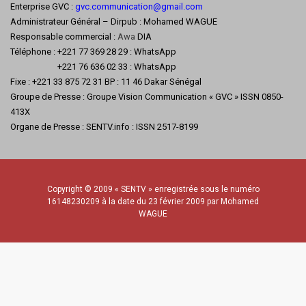
Enterprise GVC :
gvc.communication@gmail.com
Administrateur Général – Dirpub : Mohamed WAGUE
Responsable commercial :
Awa
DIA
Téléphone : +221 77 369 28 29 : WhatsApp
+221 76 636 02 33 : WhatsApp
Fixe : +221 33 875 72 31 BP : 11 46 Dakar Sénégal
Groupe de Presse : Groupe Vision Communication « GVC » ISSN 0850-
413X
Organe de Presse : SENTV.info : ISSN 2517-8199
Copyright © 2009 « SENTV » enregistrée sous le numéro
16148230209 à la date du 23 février 2009 par Mohamed
WAGUE