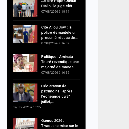
Affaire Pape Cheikh
Diallo : le juge clôt…
07/08/2026 à 18:14
Cité Aliou Sow : la
police démantèle un
présumé réseau de…
07/08/2026 à 16:37
Politique : Aminata
Touré revendique une
majorité de maires…
07/08/2026 à 16:32
Déclaration de
patrimoine : après
l’échéance du 31
juillet,…
07/08/2026 à 16:25
Gamou 2026 :
Tivaouane mise sur le