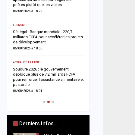
05/08/2026 à 18:45
prières plutôt que les visites
06/08/2026 à 18:22
ACTUALITÉ À LA UNE
e
Offense au chef de l’État 
ECONOMIE
chroniqueurs de Feeñal D
Sénégal–Banque mondiale : 220,7
condamnés à des peines
milliards FCFA pour accélérer les projets
ferme
de développement
05/08/2026 à 16:13
06/08/2026 à 18:05
ACTUALITÉ À LA UNE
ACTUALITÉ À LA UNE
Respect de la dignité des
ix
Soudure 2026 : le gouvernement
ministère de la Justice r
es
débloque plus de 7,2 milliards FCFA
méthodes de fouille
pour renforcer l’assistance alimentaire et
05/08/2026 à 13:23
pastorale
06/08/2026 à 18:01
Derniers Infos...