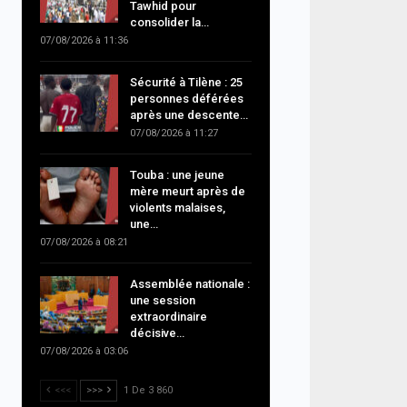
Tawhid pour
consolider la…
07/08/2026 à 11:36
Sécurité à Tilène : 25
personnes déférées
après une descente…
07/08/2026 à 11:27
Touba : une jeune
mère meurt après de
violents malaises,
une…
07/08/2026 à 08:21
Assemblée nationale :
une session
extraordinaire
décisive…
07/08/2026 à 03:06
<<<
>>>
1 De 3 860