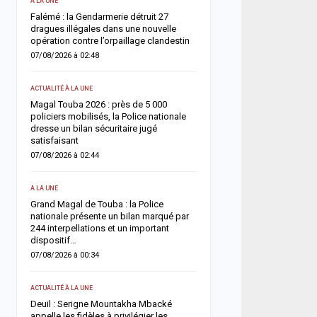
A LA UNE
ACTUALITÉ À LA UNE
une
Falémé : la Gendarmerie détruit 27
Décès de Sokhna Mame 
nt
dragues illégales dans une nouvelle
la famille du khalife géné
opération contre l’orpaillage clandestin
mourides frappée par un
07/08/2026 à 02:48
06/08/2026 à 07:07
ACTUALITÉ À LA UNE
ACTUALITÉ À LA UNE
Magal Touba 2026 : près de 5 000
Jaxaay : un homme défér
arr
policiers mobilisés, la Police nationale
tentative de vol à l’arme
dresse un bilan sécuritaire jugé
point multiservice
satisfaisant
06/08/2026 à 07:02
07/08/2026 à 02:44
ACTUALITÉ À LA UNE
A LA UNE
Territoriales 2027 : le FDR
Grand Magal de Touba : la Police
risque de report et récl
nationale présente un bilan marqué par
politique en urgence
244 interpellations et un important
05/08/2026 à 18:58
dispositif…
07/08/2026 à 00:34
ECONOMIE
La Banque mondiale réaf
ACTUALITÉ À LA UNE
e
confiance au Sénégal av
Deuil : Serigne Mountakha Mbacké
soutien budgétaire et fin
appelle les fidèles à privilégier les