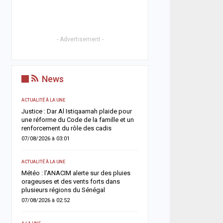
- Advertisement -
News
ACTUALITÉ À LA UNE
ACTUALITÉ À LA UNE
t
Justice : Dar Al Istiqaamah plaide pour
HLM Biscuiterie : un hom
une réforme du Code de la famille et un
l’abattage clandestin d’u
renforcement du rôle des cadis
police déjoue une tentat
07/08/2026 à 03:01
06/08/2026 à 17:57
ACTUALITÉ À LA UNE
SANTÉ
un
Météo : l’ANACIM alerte sur des pluies
Urgence sanitaire : les 
 un
orageuses et des vents forts dans
s’effondrent, le CNTS la
plusieurs régions du Sénégal
donneurs
07/08/2026 à 02:52
06/08/2026 à 07:15