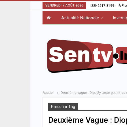
VENDREDI 7 AOÛT 2026
ISSN2517-8199
A Pr
Actualité Nationale
Investi
Accueil
Deuxième vague : Diop Sy testé positif au 
Parcourir Tag
Deuxième Vague : Diop