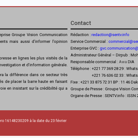
Contact
reprise Groupe Vision Communication
Rédaction :
redaction@sentv.info
ients mais aussi d’informer l’opinion
Service Commercial :
commercial@sen
Enterprise GVC :
gvc.communication
Administrateur Général – Dirpub :
resse en lignes les plus visités de la
Responsable commercial :
Awa
DIA
’investigation et d’information générale.
Téléphone : +221 77 369 28 29 : What
a la différence dans ce secteur très
+221 76 636 02 33 : Whats
s de placer la barre haute en faisant
Fixe : +221 33 875 72 31 BP : 11 46 Da
ie en insistant sur la crédibilité qui a
Groupe de Presse : Groupe Vision Co
Organe de Presse : SENTV.info : ISSN
ro 16148230209 à la date du 23 février