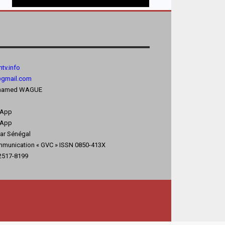
tv.
info
@gmail.com
 Mohamed WAGUE
sApp
App
kar Sénégal
mmunication « GVC » ISSN 0850-413X
 2517-8199