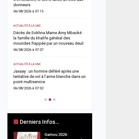
donneurs
05/08/2026 à 13:03
06/08/2026 à 07:15
ACTUALITÉ À LA UNE
ACTUALITÉ À LA UNE
Flambée du pétrole : le S
in
Décès de Sokhna Mame Amy Mbacké :
la hausse sa facture de 
la famille du khalife général des
désormais estimée à 729
mourides frappée par un nouveau deuil
05/08/2026 à 09:28
06/08/2026 à 07:07
A LA UNE
ACTUALITÉ À LA UNE
e
Insécurité routière : le 
Jaxaay : un homme déféré après une
affiche son ambition d’u
tentative de vol à l’arme blanche dans un
accident »
point multiservice
05/08/2026 à 08:57
06/08/2026 à 07:02
Derniers Infos...
Gamou 2026 :