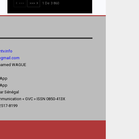
<<<
>>>
1 De 3 860
tv.
info
@gmail.com
 Mohamed WAGUE
sApp
App
kar Sénégal
mmunication « GVC » ISSN 0850-413X
 2517-8199