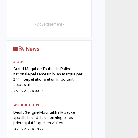
- Advertisement -
News
A LA UNE
ACTUALITÉ À LA UNE
Grand Magal de Touba : la Police
Territoriales 2027 : le FDR
nationale présente un bilan marqué par
risque de report et récl
244 interpellations et un important
politique en urgence
dispositif…
05/08/2026 à 18:58
07/08/2026 à 00:34
ECONOMIE
ACTUALITÉ À LA UNE
e
La Banque mondiale réaf
Deuil : Serigne Mountakha Mbacké
confiance au Sénégal av
appelle les fidèles à privilégier les
soutien budgétaire et fin
prières plutôt que les visites
05/08/2026 à 18:45
06/08/2026 à 18:22