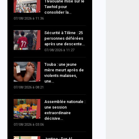
Tivaouane mise sur le
Tawhid pour
consolider la…
07/08/2026 à 11:36
Sécurité à Tilène : 25
personnes déférées
après une descente…
07/08/2026 à 11:27
Touba : une jeune
mère meurt après de
violents malaises,
une…
07/08/2026 à 08:21
Assemblée nationale :
une session
extraordinaire
décisive…
07/08/2026 à 03:06
Justice : Dar Al