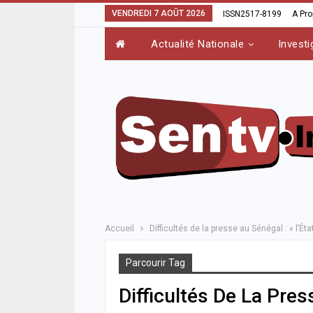
VENDREDI 7 AOÛT 2026
ISSN2517-8199
A Pr
Actualité Nationale
Investi
Accueil
Difficultés de la presse au Sénégal : « l’Ét
Parcourir Tag
Difficultés De La Pres