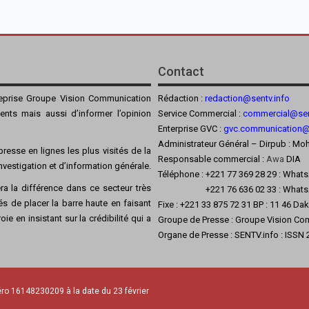
Contact
reprise Groupe Vision Communication
Rédaction :
redaction@sentv.info
ients mais aussi d’informer l’opinion
Service Commercial :
commercial@sen
Enterprise GVC :
gvc.communication
Administrateur Général – Dirpub :
resse en lignes les plus visités de la
Responsable commercial :
Awa
DIA
’investigation et d’information générale.
Téléphone : +221 77 369 28 29 : What
a la différence dans ce secteur très
+221 76 636 02 33 : Whats
s de placer la barre haute en faisant
Fixe : +221 33 875 72 31 BP : 11 46 Da
ie en insistant sur la crédibilité qui a
Groupe de Presse : Groupe Vision Co
Organe de Presse : SENTV.info : ISSN
ro 16148230209 à la date du 23 février