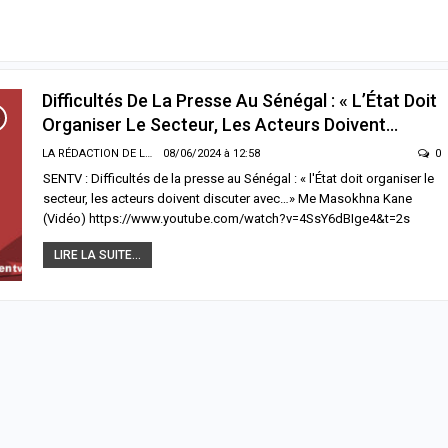
Difficultés De La Presse Au Sénégal : « L’État Doit
Organiser Le Secteur, Les Acteurs Doivent…
LA RÉDACTION DE LA SENTV.INFO
08/06/2024 à 12:58
0
SENTV : Difficultés de la presse au Sénégal : « l'État doit organiser le
secteur, les acteurs doivent discuter avec…» Me Masokhna Kane
(Vidéo) https://www.youtube.com/watch?v=4SsY6dBIge4&t=2s
LIRE LA SUITE...