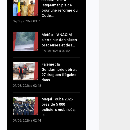
Istiqaamah plaide
pour une réforme du
Code…
07/08/2026 à 03:01
Météo : l’ANACIM
alerte sur des pluies
orageuses et des…
07/08/2026 à 02:52
Falémé : la
Gendarmerie détruit
27 dragues illégales
dans…
07/08/2026 à 02:48
Magal Touba 2026 :
près de 5 000
policiers mobilisés,
la…
07/08/2026 à 02:44