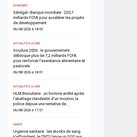
ACTUALITÉ À LA UNE
e
ECONOMIE
Offense au chef de l’État 
Sénégal–Banque mondiale : 220,7
chroniqueurs de Feeñal D
milliards FCFA pour accélérer les projets
condamnés à des peines
de développement
ferme
06/08/2026 à 18:05
05/08/2026 à 16:13
ACTUALITÉ À LA UNE
ACTUALITÉ À LA UNE
ix
Soudure 2026 : le gouvernement
Respect de la dignité des
es
débloque plus de 7,2 milliards FCFA
ministère de la Justice r
pour renforcer l’assistance alimentaire et
méthodes de fouille
pastorale
05/08/2026 à 13:23
06/08/2026 à 18:01
SOCIÉTÉ
r
ACTUALITÉ À LA UNE
un
Vacances au Sénégal : l
HLM Biscuiterie : un homme arrêté après
des noyades en mer relan
l’abattage clandestin d’un mouton, la
prudence
police déjoue une tentative de…
05/08/2026 à 13:11
06/08/2026 à 17:57
ACTUALITÉ À LA UNE
s
SANTÉ
Météo : l’ANACIM prévoit 
Urgence sanitaire : les stocks de sang
d’orages et de pluies sur
s’effondrent, le CNTS lance un SOS aux
du Sénégal