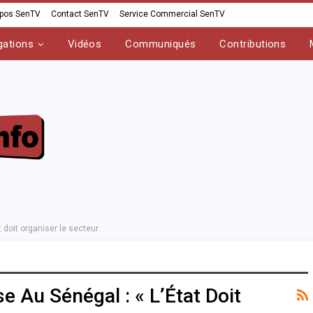
opos SenTV
Contact SenTV
Service Commercial SenTV
gations
Vidéos
Communiqués
Contributions
at doit organiser le secteur
se Au Sénégal : « L’État Doit