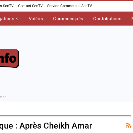
os SenTV
Contact SenTV
Service Commercial SenTV
gations
Vidéos
Communiqués
Contributions
Amar
ique : Après Cheikh Amar