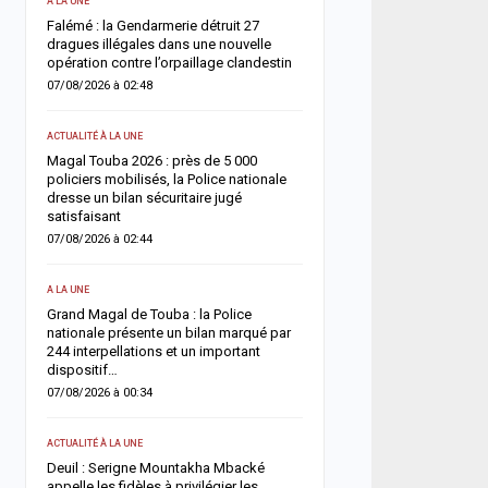
A LA UNE
ACTUALITÉ À LA UNE
une
Falémé : la Gendarmerie détruit 27
Décès de Sokhna Mame 
nt
dragues illégales dans une nouvelle
la famille du khalife géné
opération contre l’orpaillage clandestin
mourides frappée par un
07/08/2026 à 02:48
06/08/2026 à 07:07
ACTUALITÉ À LA UNE
ACTUALITÉ À LA UNE
Magal Touba 2026 : près de 5 000
Jaxaay : un homme défér
arr
policiers mobilisés, la Police nationale
tentative de vol à l’arme
dresse un bilan sécuritaire jugé
point multiservice
satisfaisant
06/08/2026 à 07:02
07/08/2026 à 02:44
ACTUALITÉ À LA UNE
A LA UNE
Territoriales 2027 : le FDR
Grand Magal de Touba : la Police
risque de report et récl
nationale présente un bilan marqué par
politique en urgence
244 interpellations et un important
05/08/2026 à 18:58
dispositif…
07/08/2026 à 00:34
ECONOMIE
La Banque mondiale réaf
ACTUALITÉ À LA UNE
e
confiance au Sénégal av
Deuil : Serigne Mountakha Mbacké
soutien budgétaire et fin
appelle les fidèles à privilégier les