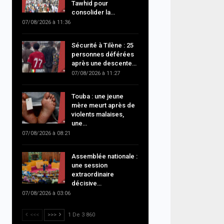
Tawhid pour
consolider la…
07/08/2026 à 11:36
Sécurité à Tilène : 25
personnes déférées
après une descente…
07/08/2026 à 11:27
Touba : une jeune
mère meurt après de
violents malaises,
une…
07/08/2026 à 08:21
Assemblée nationale :
une session
extraordinaire
décisive…
07/08/2026 à 03:06
<<<
>>>
1 De 3 860