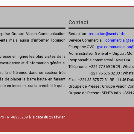
Contact
reprise Groupe Vision Communication
Rédaction :
redaction@sentv.info
ients mais aussi d’informer l’opinion
Service Commercial :
commercial@sen
Enterprise GVC :
gvc.communication
Administrateur Général – Dirpub :
resse en lignes les plus visités de la
Responsable commercial :
Awa
DIA
’investigation et d’information générale.
Téléphone : +221 77 369 28 29 : What
a la différence dans ce secteur très
+221 76 636 02 33 : Whats
s de placer la barre haute en faisant
Fixe : +221 33 875 72 31 BP : 11 46 Da
ie en insistant sur la crédibilité qui a
Groupe de Presse : Groupe Vision Co
Organe de Presse : SENTV.info : ISSN
ro 16148230209 à la date du 23 février