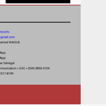
tv.
info
@gmail.com
 Mohamed WAGUE
sApp
App
kar Sénégal
mmunication « GVC » ISSN 0850-413X
 2517-8199