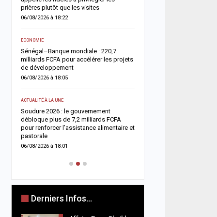
05/08/2026 à 18:45
prières plutôt que les visites
06/08/2026 à 18:22
ACTUALITÉ À LA UNE
e
Offense au chef de l’État 
ECONOMIE
chroniqueurs de Feeñal D
Sénégal–Banque mondiale : 220,7
condamnés à des peines
milliards FCFA pour accélérer les projets
ferme
de développement
05/08/2026 à 16:13
06/08/2026 à 18:05
ACTUALITÉ À LA UNE
ACTUALITÉ À LA UNE
Respect de la dignité des
ix
Soudure 2026 : le gouvernement
ministère de la Justice r
es
débloque plus de 7,2 milliards FCFA
méthodes de fouille
pour renforcer l’assistance alimentaire et
05/08/2026 à 13:23
pastorale
06/08/2026 à 18:01
Derniers Infos...