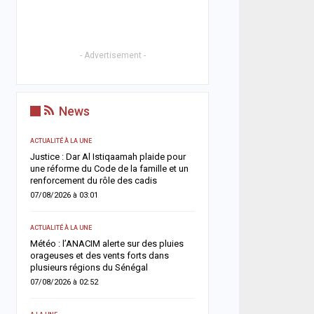
- Advertisement -
News
ACTUALITÉ À LA UNE
ACTUALITÉ À LA UNE
t
Justice : Dar Al Istiqaamah plaide pour
HLM Biscuiterie : un hom
une réforme du Code de la famille et un
l’abattage clandestin d’u
renforcement du rôle des cadis
police déjoue une tentat
07/08/2026 à 03:01
06/08/2026 à 17:57
ACTUALITÉ À LA UNE
SANTÉ
un
Météo : l’ANACIM alerte sur des pluies
Urgence sanitaire : les 
 un
orageuses et des vents forts dans
s’effondrent, le CNTS la
plusieurs régions du Sénégal
donneurs
07/08/2026 à 02:52
06/08/2026 à 07:15