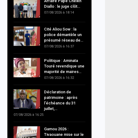
Affaire Pape Cheikh
Diallo : le juge clôt…
07/08/2026 à 18:14
Cité Aliou Sow : la
police démantèle un
présumé réseau de…
07/08/2026 à 16:37
Politique : Aminata
Touré revendique une
majorité de maires…
07/08/2026 à 16:32
Déclaration de
patrimoine : après
l’échéance du 31
juillet,…
07/08/2026 à 16:25
Gamou 2026 :
Tivaouane mise sur le