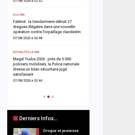
07/08/2026 à 02:52
donneurs
une
06/08/2026 à 07:15
A LA UNE
nt
Falémé : la Gendarmerie détruit 27
ACTUALITÉ À LA UNE
dragues illégales dans une nouvelle
opération contre l’orpaillage clandestin
Décès de Sokhna Mame 
la famille du khalife géné
07/08/2026 à 02:48
mourides frappée par un
06/08/2026 à 07:07
ACTUALITÉ À LA UNE
arr
Magal Touba 2026 : près de 5 000
ACTUALITÉ À LA UNE
policiers mobilisés, la Police nationale
dresse un bilan sécuritaire jugé
Jaxaay : un homme défér
satisfaisant
tentative de vol à l’arme
point multiservice
07/08/2026 à 02:44
06/08/2026 à 07:02
Derniers Infos...
Drogue et jeunesse