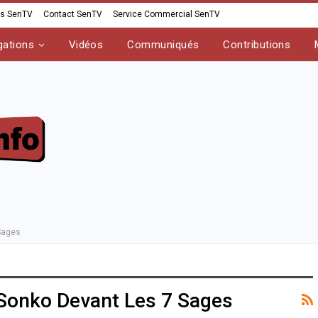
os SenTV
Contact SenTV
Service Commercial SenTV
gations
Vidéos
Communiqués
Contributions
Sages
Sonko Devant Les 7 Sages