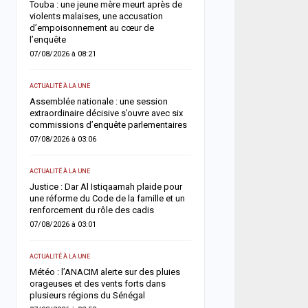
«
Touba : une jeune mère meurt après de
ECONOMIE
violents malaises, une accusation
d’empoisonnement au cœur de
Sénégal–Banque mondial
l’enquête
milliards FCFA pour accél
de développement
07/08/2026 à 08:21
06/08/2026 à 18:05
ACTUALITÉ À LA UNE
ée
ACTUALITÉ À LA UNE
Assemblée nationale : une session
extraordinaire décisive s’ouvre avec six
Soudure 2026 : le gouve
commissions d’enquête parlementaires
débloque plus de 7,2 mil
pour renforcer l’assistan
07/08/2026 à 03:06
pastorale
t
06/08/2026 à 18:01
ACTUALITÉ À LA UNE
Justice : Dar Al Istiqaamah plaide pour
ACTUALITÉ À LA UNE
une réforme du Code de la famille et un
renforcement du rôle des cadis
HLM Biscuiterie : un hom
l’abattage clandestin d’u
07/08/2026 à 03:01
police déjoue une tentat
un
06/08/2026 à 17:57
ACTUALITÉ À LA UNE
 un
Météo : l’ANACIM alerte sur des pluies
SANTÉ
orageuses et des vents forts dans
plusieurs régions du Sénégal
Urgence sanitaire : les 
s’effondrent, le CNTS la