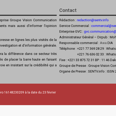
Contact
reprise Groupe Vision Communication
Rédaction :
redaction@sentv.info
ients mais aussi d’informer l’opinion
Service Commercial :
commercial@sen
Enterprise GVC :
gvc.communication
Administrateur Général – Dirpub :
resse en lignes les plus visités de la
Responsable commercial :
Awa
DIA
’investigation et d’information générale.
Téléphone : +221 77 369 28 29 : What
a la différence dans ce secteur très
+221 76 636 02 33 : Whats
s de placer la barre haute en faisant
Fixe : +221 33 875 72 31 BP : 11 46 Da
ie en insistant sur la crédibilité qui a
Groupe de Presse : Groupe Vision Co
Organe de Presse : SENTV.info : ISSN
ro 16148230209 à la date du 23 février