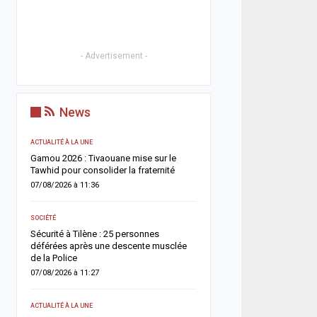
- Advertisement -
News
ACTUALITÉ À LA UNE
A LA UNE
Gamou 2026 : Tivaouane mise sur le
Grand Magal de Touba : l
fic
Tawhid pour consolider la fraternité
nationale présente un bi
244 interpellations et un
07/08/2026 à 11:36
dispositif…
07/08/2026 à 00:34
SOCIÉTÉ
Sécurité à Tilène : 25 personnes
ACTUALITÉ À LA UNE
da
déférées après une descente musclée
de la Police
Deuil : Serigne Mountak
appelle les fidèles à privi
07/08/2026 à 11:27
prières plutôt que les vis
06/08/2026 à 18:22
ACTUALITÉ À LA UNE