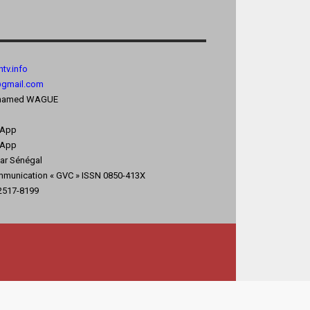
tv.
info
@gmail.com
 Mohamed WAGUE
sApp
App
kar Sénégal
mmunication « GVC » ISSN 0850-413X
 2517-8199