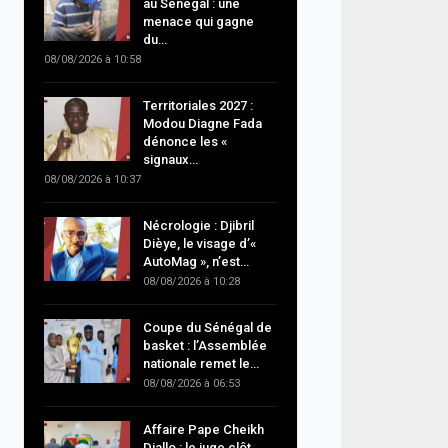
au Sénégal : une
menace qui gagne
du…
08/08/2026 à 10:58
Territoriales 2027 :
Modou Diagne Fada
dénonce les «
signaux…
08/08/2026 à 10:37
Nécrologie : Djibril
Dièye, le visage d’«
AutoMag », n’est…
08/08/2026 à 10:28
Coupe du Sénégal de
basket : l’Assemblée
nationale remet le…
08/08/2026 à 06:53
Affaire Pape Cheikh
Diallo : le juge clôt…