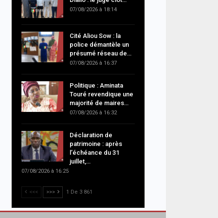
07/08/2026 à 18:14
Cité Aliou Sow : la
police démantèle un
présumé réseau de…
07/08/2026 à 16:37
Politique : Aminata
Touré revendique une
majorité de maires…
07/08/2026 à 16:32
Déclaration de
patrimoine : après
l’échéance du 31
juillet,…
07/08/2026 à 16:25
<<<
>>>
1 De 3 861