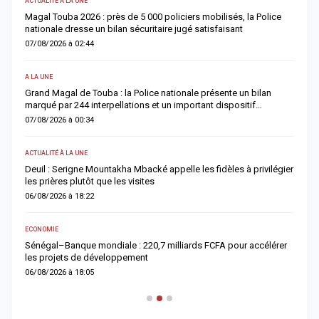
ACTUALITÉ À LA UNE
AC
Magal Touba 2026 : près de 5 000 policiers mobilisés, la Police
J
nationale dresse un bilan sécuritaire jugé satisfaisant
b
07/08/2026 à 02:44
0
A LA UNE
AC
Grand Magal de Touba : la Police nationale présente un bilan
T
marqué par 244 interpellations et un important dispositif…
u
07/08/2026 à 00:34
0
ACTUALITÉ À LA UNE
E
Deuil : Serigne Mountakha Mbacké appelle les fidèles à privilégier
L
les prières plutôt que les visites
i
06/08/2026 à 18:22
0
ECONOMIE
AC
Sénégal–Banque mondiale : 220,7 milliards FCFA pour accélérer
O
les projets de développement
c
06/08/2026 à 18:05
0