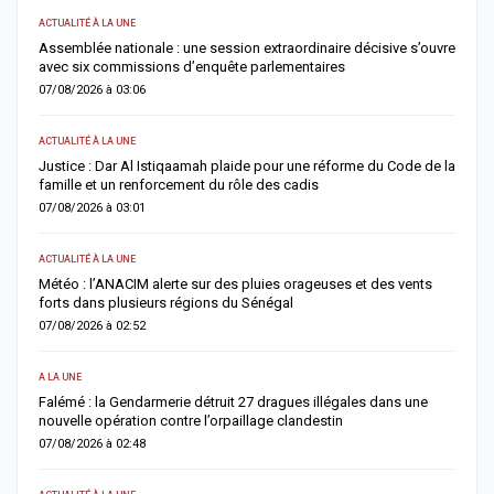
ACTUALITÉ À LA UNE
AC
Assemblée nationale : une session extraordinaire décisive s’ouvre
S
avec six commissions d’enquête parlementaires
F
07/08/2026 à 03:06
0
ACTUALITÉ À LA UNE
AC
Justice : Dar Al Istiqaamah plaide pour une réforme du Code de la
H
famille et un renforcement du rôle des cadis
d
07/08/2026 à 03:01
0
ACTUALITÉ À LA UNE
S
Météo : l’ANACIM alerte sur des pluies orageuses et des vents
U
forts dans plusieurs régions du Sénégal
l
07/08/2026 à 02:52
0
A LA UNE
AC
Falémé : la Gendarmerie détruit 27 dragues illégales dans une
D
nouvelle opération contre l’orpaillage clandestin
g
07/08/2026 à 02:48
0