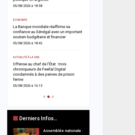
05/08/2026 à 08:49
05/08/2026 à 18:58
ACTUALITÉ À LA UNE
ECONOMIE
Touba renforce son dispos
La Banque mondiale réaffirme sa
avec l’ouverture du comm
confiance au Sénégal avec un important
Touba Tawfekh
soutien budgétaire et financier
05/08/2026 à 08:42
05/08/2026 à 18:45
A LA UNE
ACTUALITÉ À LA UNE
Magal 2026 : les sapeur
Offense au chef de l’État : trois
enregistrent 25 décès et
chroniqueurs de Feeñal Digital
victimes, les accidents d
ets
condamnés à des peines de prison
restent la…
ferme
04/08/2026 à 18:52
05/08/2026 à 16:13
Derniers Infos...
Assemblée nationale :