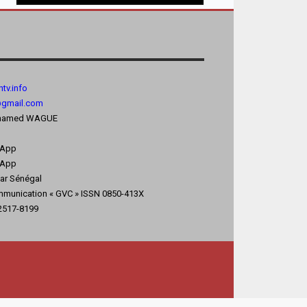
tv.
info
@gmail.com
 Mohamed WAGUE
sApp
App
kar Sénégal
mmunication « GVC » ISSN 0850-413X
 2517-8199