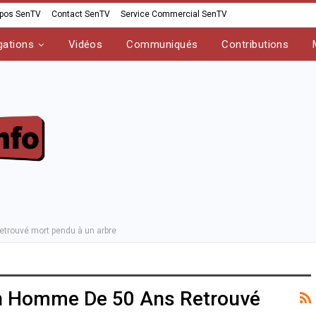
opos SenTV
Contact SenTV
Service Commercial SenTV
gations
Vidéos
Communiqués
Contributions
etrouvé mort pendu à un arbre
Un Homme De 50 Ans Retrouvé