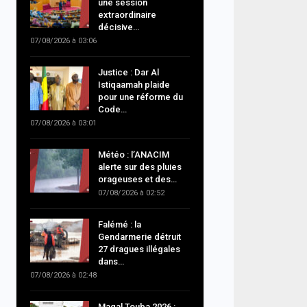
une session
extraordinaire
décisive…
07/08/2026 à 03:06
Justice : Dar Al
Istiqaamah plaide
pour une réforme du
Code…
07/08/2026 à 03:01
Météo : l’ANACIM
alerte sur des pluies
orageuses et des…
07/08/2026 à 02:52
Falémé : la
Gendarmerie détruit
27 dragues illégales
dans…
07/08/2026 à 02:48
Magal Touba 2026 :