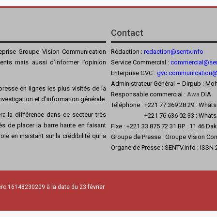
Contact
reprise Groupe Vision Communication
Rédaction :
redaction@sentv.info
ients mais aussi d’informer l’opinion
Service Commercial :
commercial@sen
Enterprise GVC :
gvc.communication
Administrateur Général – Dirpub :
resse en lignes les plus visités de la
Responsable commercial :
Awa
DIA
’investigation et d’information générale.
Téléphone : +221 77 369 28 29 : What
a la différence dans ce secteur très
+221 76 636 02 33 : Whats
s de placer la barre haute en faisant
Fixe : +221 33 875 72 31 BP : 11 46 Da
ie en insistant sur la crédibilité qui a
Groupe de Presse : Groupe Vision Co
Organe de Presse : SENTV.info : ISSN
ro 16148230209 à la date du 23 février