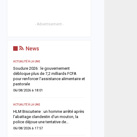
- Advertisement -
News
ACTUALITÉ À LA UNE
ACTUALITÉ À LA UNE
Soudure 2026 : le gouvernement
Respect de la dignité des
ix
débloque plus de 7,2 milliards FCFA
ministère de la Justice r
es
pour renforcer l’assistance alimentaire et
méthodes de fouille
pastorale
05/08/2026 à 13:23
06/08/2026 à 18:01
SOCIÉTÉ
ACTUALITÉ À LA UNE
r
Vacances au Sénégal : l
un
HLM Biscuiterie : un homme arrêté après
des noyades en mer relan
l’abattage clandestin d’un mouton, la
prudence
police déjoue une tentative de…
05/08/2026 à 13:11
06/08/2026 à 17:57