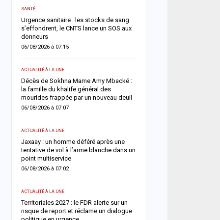
ACTUALITÉ À LA UNE
SANTÉ
s
Météo : l’ANACIM prévoit 
Urgence sanitaire : les stocks de sang
d’orages et de pluies sur
s’effondrent, le CNTS lance un SOS aux
du Sénégal
donneurs
05/08/2026 à 13:03
06/08/2026 à 07:15
ACTUALITÉ À LA UNE
ACTUALITÉ À LA UNE
Flambée du pétrole : le S
Décès de Sokhna Mame Amy Mbacké :
la hausse sa facture de 
in
la famille du khalife général des
désormais estimée à 729
mourides frappée par un nouveau deuil
05/08/2026 à 09:28
06/08/2026 à 07:07
A LA UNE
ACTUALITÉ À LA UNE
Insécurité routière : le 
e
Jaxaay : un homme déféré après une
affiche son ambition d’u
tentative de vol à l’arme blanche dans un
accident »
point multiservice
05/08/2026 à 08:57
06/08/2026 à 07:02
ACTUALITÉ À LA UNE
ACTUALITÉ À LA UNE
Diourbel : un infanticide
Territoriales 2027 : le FDR alerte sur un
pratiques mystiques, un
ar
risque de report et réclame un dialogue
condamnée à six ans de 
politique en urgence