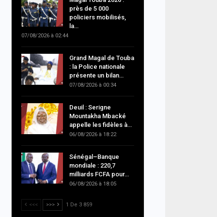
près de 5 000
policiers mobilisés,
la…
07/08/2026 à 02:44
Grand Magal de Touba
: la Police nationale
présente un bilan…
07/08/2026 à 00:34
Deuil : Serigne
Mountakha Mbacké
appelle les fidèles à…
06/08/2026 à 18:22
Sénégal–Banque
mondiale : 220,7
milliards FCFA pour…
06/08/2026 à 18:05
<<<
>>>
1 De 3 859