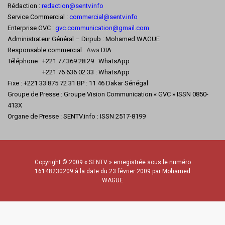
Rédaction :
redaction@sentv.info
Service Commercial :
commercial@sentv.
info
Enterprise GVC :
gvc.communication@gmail.com
Administrateur Général – Dirpub : Mohamed WAGUE
Responsable commercial :
Awa
DIA
Téléphone : +221 77 369 28 29 : WhatsApp
+221 76 636 02 33 : WhatsApp
Fixe : +221 33 875 72 31 BP : 11 46 Dakar Sénégal
Groupe de Presse : Groupe Vision Communication « GVC » ISSN 0850-
413X
Organe de Presse : SENTV.info : ISSN 2517-8199
Copyright © 2009 « SENTV » enregistrée sous le numéro
16148230209 à la date du 23 février 2009 par Mohamed
WAGUE