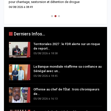
pour chantage, sextorsion et détention de drogue
d
04/08/2026 à 08:49
0
Derniers Infos...
Territoriales 2027 : le FDR alerte sur un risque
de report…
05/08/2026 à 18:58
La Banque mondiale réaffirme sa confiance au
Sénégal avec un…
05/08/2026 à 18:45
Offense au chef de l’État : trois chroniqueurs
de…
05/08/2026 à 16:13