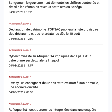
Sangomar : le gouvernement démonte les chiffres contestés et
M
détaille les véritables revenus pétroliers du Sénégal
e
04/08/2026 à 16:25
0
ACTUALITÉ À LA UNE
S
Déclaration de patrimoine : l’OFNAC publiera la liste provisoire
C
des déclarants et des retardataires dès le 10 août
u
04/08/2026 à 12:02
0
ACTUALITÉ À LA UNE
S
e
Cybercriminalité en Afrique : l’IA impliquée dans plus d’un
Z
cybercrime sur deux, alerte Interpol
s
04/08/2026 à 11:57
0
ACTUALITÉ À LA UNE
AC
Jaxaay : un enseignant de 32 ans retrouvé mort à son domicile,
A
une enquête ouverte
»
04/08/2026 à 08:58
0
ACTUALITÉ À LA UNE
A 
Rufisque-Est : sept personnes interpellées dans une enquête
A