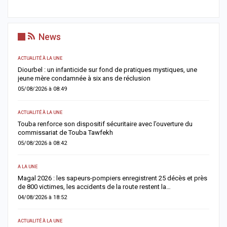
News
ACTUALITÉ À LA UNE
S
me
Diourbel : un infanticide sur fond de pratiques mystiques, une
R
jeune mère condamnée à six ans de réclusion
s
05/08/2026 à 08:49
0
ACTUALITÉ À LA UNE
AC
Touba renforce son dispositif sécuritaire avec l’ouverture du
A
commissariat de Touba Tawfekh
1
05/08/2026 à 08:42
0
A LA UNE
S
Magal 2026 : les sapeurs-pompiers enregistrent 25 décès et près
R
de 800 victimes, les accidents de la route restent la…
e
04/08/2026 à 18:52
0
ACTUALITÉ À LA UNE
AC