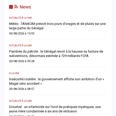
News
ACTUALITÉ À LA UNE
AC
Météo : l’ANACIM prévoit trois jours d’orages et de pluies sur une
C
large partie du Sénégal
c
05/08/2026 à 13:03
0
ACTUALITÉ À LA UNE
AC
Flambée du pétrole : le Sénégal revoit à la hausse sa facture de
J
subventions, désormais estimée à 729 milliards FCFA
u
05/08/2026 à 09:28
0
A LA UNE
AC
Insécurité routière : le gouvernement affiche son ambition d’un «
R
Magal zéro accident »
p
05/08/2026 à 08:57
0
ACTUALITÉ À LA UNE
S
me
Diourbel : un infanticide sur fond de pratiques mystiques, une
R
jeune mère condamnée à six ans de réclusion
s