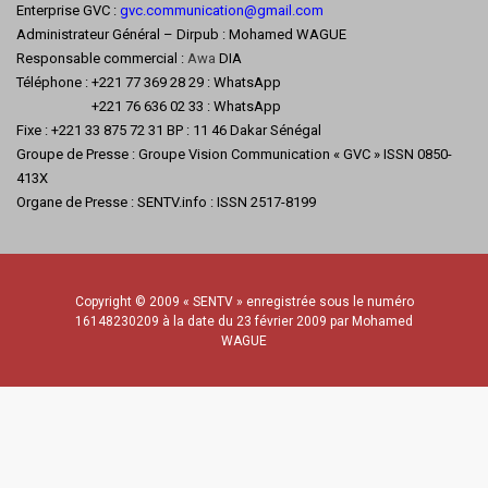
Enterprise GVC :
gvc.communication@gmail.com
Administrateur Général – Dirpub : Mohamed WAGUE
Responsable commercial :
Awa
DIA
Téléphone : +221 77 369 28 29 : WhatsApp
+221 76 636 02 33 : WhatsApp
Fixe : +221 33 875 72 31 BP : 11 46 Dakar Sénégal
Groupe de Presse : Groupe Vision Communication « GVC » ISSN 0850-
413X
Organe de Presse : SENTV.info : ISSN 2517-8199
Copyright © 2009 « SENTV » enregistrée sous le numéro
16148230209 à la date du 23 février 2009 par Mohamed
WAGUE