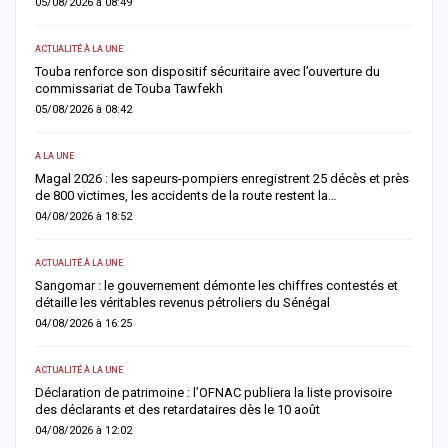
05/08/2026 à 08:49
0
ACTUALITÉ À LA UNE
AC
Touba renforce son dispositif sécuritaire avec l’ouverture du
A
commissariat de Touba Tawfekh
1
05/08/2026 à 08:42
0
A LA UNE
S
Magal 2026 : les sapeurs-pompiers enregistrent 25 décès et près
R
de 800 victimes, les accidents de la route restent la…
e
04/08/2026 à 18:52
0
ACTUALITÉ À LA UNE
AC
Sangomar : le gouvernement démonte les chiffres contestés et
M
détaille les véritables revenus pétroliers du Sénégal
e
04/08/2026 à 16:25
0
ACTUALITÉ À LA UNE
S
Déclaration de patrimoine : l’OFNAC publiera la liste provisoire
C
des déclarants et des retardataires dès le 10 août
u
04/08/2026 à 12:02
0