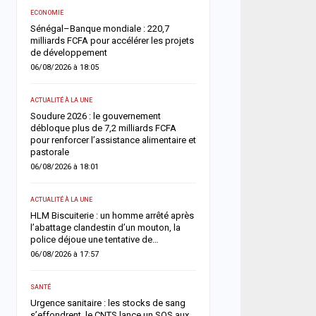
ACTUALITÉ À LA UNE
e
ECONOMIE
Offense au chef de l’État 
Sénégal–Banque mondiale : 220,7
chroniqueurs de Feeñal D
milliards FCFA pour accélérer les projets
condamnés à des peines
de développement
ferme
06/08/2026 à 18:05
05/08/2026 à 16:13
ACTUALITÉ À LA UNE
ACTUALITÉ À LA UNE
ix
Soudure 2026 : le gouvernement
Respect de la dignité des
es
débloque plus de 7,2 milliards FCFA
ministère de la Justice r
pour renforcer l’assistance alimentaire et
méthodes de fouille
pastorale
05/08/2026 à 13:23
06/08/2026 à 18:01
SOCIÉTÉ
r
ACTUALITÉ À LA UNE
un
Vacances au Sénégal : l
HLM Biscuiterie : un homme arrêté après
des noyades en mer relan
l’abattage clandestin d’un mouton, la
prudence
police déjoue une tentative de…
05/08/2026 à 13:11
06/08/2026 à 17:57
ACTUALITÉ À LA UNE
s
SANTÉ
Météo : l’ANACIM prévoit 
Urgence sanitaire : les stocks de sang
d’orages et de pluies sur
s’effondrent, le CNTS lance un SOS aux
du Sénégal