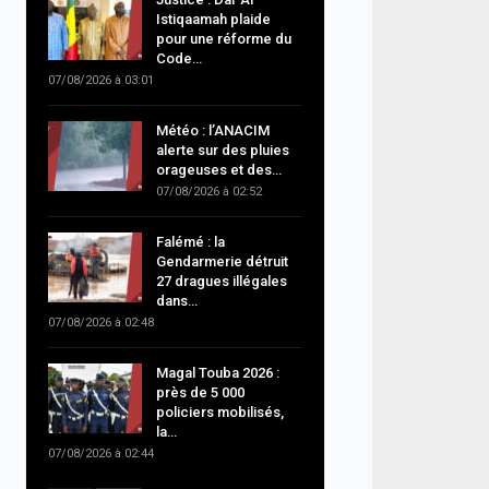
Istiqaamah plaide
pour une réforme du
Code…
07/08/2026 à 03:01
Météo : l’ANACIM
alerte sur des pluies
orageuses et des…
07/08/2026 à 02:52
Falémé : la
Gendarmerie détruit
27 dragues illégales
dans…
07/08/2026 à 02:48
Magal Touba 2026 :
près de 5 000
policiers mobilisés,
la…
07/08/2026 à 02:44