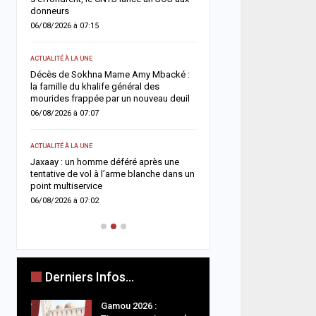
donneurs
05/08/2026 à 13:03
06/08/2026 à 07:15
ACTUALITÉ À LA UNE
ACTUALITÉ À LA UNE
Flambée du pétrole : le S
in
Décès de Sokhna Mame Amy Mbacké :
la hausse sa facture de 
la famille du khalife général des
désormais estimée à 729
mourides frappée par un nouveau deuil
05/08/2026 à 09:28
06/08/2026 à 07:07
A LA UNE
ACTUALITÉ À LA UNE
e
Insécurité routière : le 
Jaxaay : un homme déféré après une
affiche son ambition d’u
tentative de vol à l’arme blanche dans un
accident »
point multiservice
05/08/2026 à 08:57
06/08/2026 à 07:02
Derniers Infos...
Gamou 2026 :