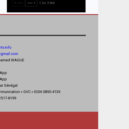
<<<
>>>
1 De 3 860
tv.
info
@gmail.com
 Mohamed WAGUE
sApp
App
kar Sénégal
mmunication « GVC » ISSN 0850-413X
 2517-8199