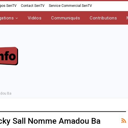
opos SenTV
Contact SenTV
Service Commercial SenTV
gations
Vidéos
Communiqués
Contributions
adou Ba
Macky Sall Nomme Amadou Ba