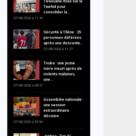
Tivaouane mise sur le
Tawhid pour
consolider la…
07/08/2026 à 11:36
Sécurité à Tilène : 25
personnes déférées
après une descente…
07/08/2026 à 11:27
Touba : une jeune
mère meurt après de
violents malaises,
une…
07/08/2026 à 08:21
Assemblée nationale :
une session
extraordinaire
décisive…
07/08/2026 à 03:06
Justice : Dar Al