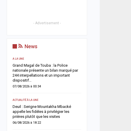
- Advertisement -
News
A LA UNE
ACTUALITÉ À LA UNE
Grand Magal de Touba : la Police
Territoriales 2027 : le FDR
nationale présente un bilan marqué par
risque de report et récl
244 interpellations et un important
politique en urgence
dispositif…
05/08/2026 à 18:58
07/08/2026 à 00:34
ECONOMIE
ACTUALITÉ À LA UNE
e
La Banque mondiale réaf
Deuil : Serigne Mountakha Mbacké
confiance au Sénégal av
appelle les fidèles à privilégier les
soutien budgétaire et fin
prières plutôt que les visites
05/08/2026 à 18:45
06/08/2026 à 18:22