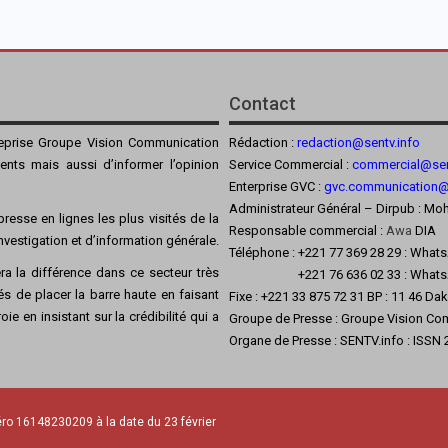
Contact
reprise Groupe Vision Communication
Rédaction :
redaction@sentv.info
ients mais aussi d’informer l’opinion
Service Commercial :
commercial@sen
Enterprise GVC :
gvc.communication
Administrateur Général – Dirpub :
resse en lignes les plus visités de la
Responsable commercial :
Awa
DIA
’investigation et d’information générale.
Téléphone : +221 77 369 28 29 : What
a la différence dans ce secteur très
+221 76 636 02 33 : Whats
s de placer la barre haute en faisant
Fixe : +221 33 875 72 31 BP : 11 46 Da
ie en insistant sur la crédibilité qui a
Groupe de Presse : Groupe Vision Co
Organe de Presse : SENTV.info : ISSN
ro 16148230209 à la date du 23 février