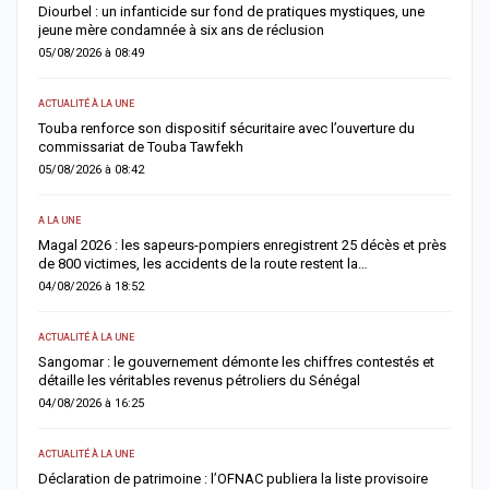
me
Diourbel : un infanticide sur fond de pratiques mystiques, une
R
jeune mère condamnée à six ans de réclusion
s
05/08/2026 à 08:49
0
ACTUALITÉ À LA UNE
AC
Touba renforce son dispositif sécuritaire avec l’ouverture du
A
commissariat de Touba Tawfekh
1
05/08/2026 à 08:42
0
A LA UNE
S
Magal 2026 : les sapeurs-pompiers enregistrent 25 décès et près
R
de 800 victimes, les accidents de la route restent la…
e
04/08/2026 à 18:52
0
ACTUALITÉ À LA UNE
AC
Sangomar : le gouvernement démonte les chiffres contestés et
M
détaille les véritables revenus pétroliers du Sénégal
e
04/08/2026 à 16:25
0
ACTUALITÉ À LA UNE
S
Déclaration de patrimoine : l’OFNAC publiera la liste provisoire
C