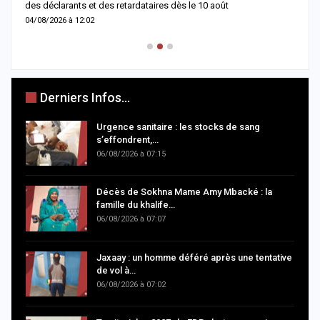
des déclarants et des retardataires dès le 10 août
u
04/08/2026 à 12:02
0
Derniers Infos...
Urgence sanitaire : les stocks de sang
s’effondrent,…
06/08/2026 à 07:15
Décès de Sokhna Mame Amy Mbacké : la
famille du khalife…
06/08/2026 à 07:07
Jaxaay : un homme déféré après une tentative
de vol à…
06/08/2026 à 07:02