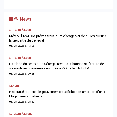
News
ACTUALITÉ À LA UNE
AC
Météo : l’ANACIM prévoit trois jours d’orages et de pluies sur une
C
large partie du Sénégal
c
05/08/2026 à 13:03
0
ACTUALITÉ À LA UNE
AC
Flambée du pétrole : le Sénégal revoit à la hausse sa facture de
J
subventions, désormais estimée à 729 milliards FCFA
u
05/08/2026 à 09:28
0
A LA UNE
AC
Insécurité routière : le gouvernement affiche son ambition d’un «
R
Magal zéro accident »
p
05/08/2026 à 08:57
0
ACTUALITÉ À LA UNE
S