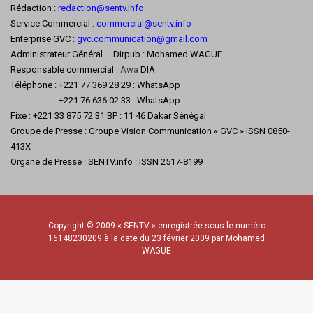
Rédaction :
redaction@sentv.info
Service Commercial :
commercial@sentv.
info
Enterprise GVC :
gvc.communication@gmail.com
Administrateur Général – Dirpub : Mohamed WAGUE
Responsable commercial :
Awa
DIA
Téléphone : +221 77 369 28 29 : WhatsApp
+221 76 636 02 33 : WhatsApp
Fixe : +221 33 875 72 31 BP : 11 46 Dakar Sénégal
Groupe de Presse : Groupe Vision Communication « GVC » ISSN 0850-
413X
Organe de Presse : SENTV.info : ISSN 2517-8199
Copyright © 2009 « SENTV » enregistrée sous le numéro
16148230209 à la date du 23 février 2009 par Mohamed
WAGUE