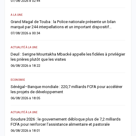
07/08/2026 à 02:44
0
A LA UNE
AC
Grand Magal de Touba : la Police nationale présente un bilan
T
marqué par 244 interpellations et un important dispositif…
u
07/08/2026 à 00:34
0
ACTUALITÉ À LA UNE
E
Deuil : Serigne Mountakha Mbacké appelle les fidèles à privilégier
L
les prières plutôt que les visites
i
06/08/2026 à 18:22
0
ECONOMIE
AC
Sénégal–Banque mondiale : 220,7 milliards FCFA pour accélérer
O
les projets de développement
c
06/08/2026 à 18:05
0
ACTUALITÉ À LA UNE
AC
re
Soudure 2026 : le gouvernement débloque plus de 7,2 milliards
R
FCFA pour renforcer l’assistance alimentaire et pastorale
r
06/08/2026 à 18:01
0