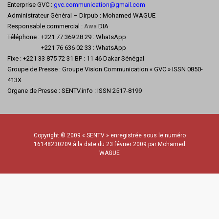
Enterprise GVC :
gvc.communication@gmail.com
Administrateur Général – Dirpub : Mohamed WAGUE
Responsable commercial :
Awa
DIA
Téléphone : +221 77 369 28 29 : WhatsApp
+221 76 636 02 33 : WhatsApp
Fixe : +221 33 875 72 31 BP : 11 46 Dakar Sénégal
Groupe de Presse : Groupe Vision Communication « GVC » ISSN 0850-
413X
Organe de Presse : SENTV.info : ISSN 2517-8199
Copyright © 2009 « SENTV » enregistrée sous le numéro
16148230209 à la date du 23 février 2009 par Mohamed
WAGUE