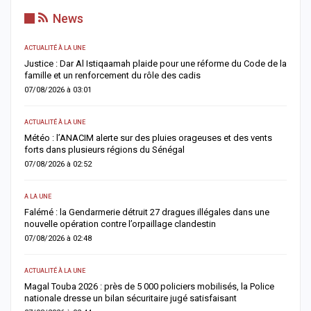
News
ACTUALITÉ À LA UNE
AC
Justice : Dar Al Istiqaamah plaide pour une réforme du Code de la
H
famille et un renforcement du rôle des cadis
d
07/08/2026 à 03:01
0
ACTUALITÉ À LA UNE
S
Météo : l’ANACIM alerte sur des pluies orageuses et des vents
U
forts dans plusieurs régions du Sénégal
l
07/08/2026 à 02:52
0
A LA UNE
AC
Falémé : la Gendarmerie détruit 27 dragues illégales dans une
D
nouvelle opération contre l’orpaillage clandestin
g
07/08/2026 à 02:48
0
ACTUALITÉ À LA UNE
AC
Magal Touba 2026 : près de 5 000 policiers mobilisés, la Police
J
nationale dresse un bilan sécuritaire jugé satisfaisant
b