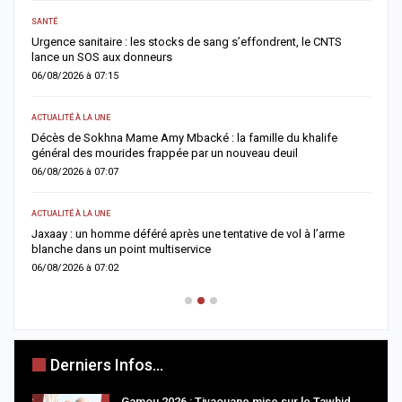
SANTÉ
AC
Urgence sanitaire : les stocks de sang s’effondrent, le CNTS
M
lance un SOS aux donneurs
l
06/08/2026 à 07:15
0
ACTUALITÉ À LA UNE
AC
Décès de Sokhna Mame Amy Mbacké : la famille du khalife
F
général des mourides frappée par un nouveau deuil
s
06/08/2026 à 07:07
0
ACTUALITÉ À LA UNE
A 
Jaxaay : un homme déféré après une tentative de vol à l’arme
I
blanche dans un point multiservice
M
06/08/2026 à 07:02
0
Derniers Infos...
Gamou 2026 : Tivaouane mise sur le Tawhid