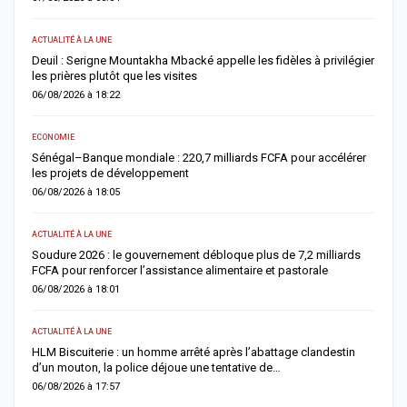
ACTUALITÉ À LA UNE
E
Deuil : Serigne Mountakha Mbacké appelle les fidèles à privilégier
L
les prières plutôt que les visites
i
06/08/2026 à 18:22
0
ECONOMIE
AC
Sénégal–Banque mondiale : 220,7 milliards FCFA pour accélérer
O
les projets de développement
c
06/08/2026 à 18:05
0
ACTUALITÉ À LA UNE
AC
re
Soudure 2026 : le gouvernement débloque plus de 7,2 milliards
R
FCFA pour renforcer l’assistance alimentaire et pastorale
r
06/08/2026 à 18:01
0
ACTUALITÉ À LA UNE
S
la
HLM Biscuiterie : un homme arrêté après l’abattage clandestin
V
d’un mouton, la police déjoue une tentative de…
r
06/08/2026 à 17:57
0