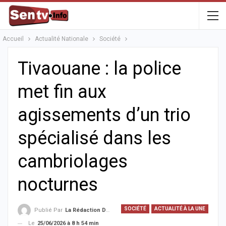
Accueil
Actualité Nationale
Société
Tivaouane : la police
met fin aux
agissements d’un trio
spécialisé dans les
cambriolages
nocturnes
SOCIÉTÉ
ACTUALITÉ À LA UNE
Publié Par
La Rédaction De La SenTV.info
Le
25/06/2026 à 8 h 54 min