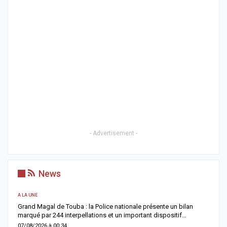
- Advertisement -
News
A LA UNE
AC
Grand Magal de Touba : la Police nationale présente un bilan
T
marqué par 244 interpellations et un important dispositif…
u
07/08/2026 à 00:34
0