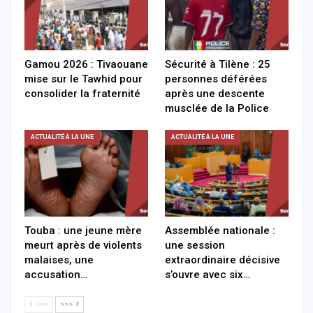
Gamou 2026 : Tivaouane
Sécurité à Tilène : 25
mise sur le Tawhid pour
personnes déférées
consolider la fraternité
après une descente
musclée de la Police
ACTUALITÉ À LA UNE
ACTUALITÉ À LA UNE
Touba : une jeune mère
Assemblée nationale :
meurt après de violents
une session
malaises, une
extraordinaire décisive
accusation…
s’ouvre avec six…
<<<
>>>