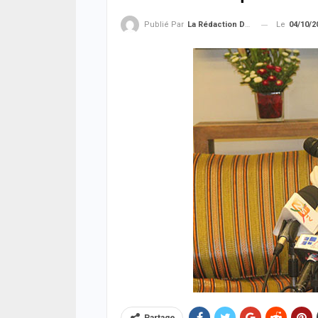
Le
04/10/2
Publié Par
La Rédaction De La SenTV.info