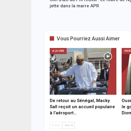
jette dans la marre APR
Vous Pourriez Aussi Aimer
A LA UNE
VIDÉ
De retour au Sénégal, Macky
Ous
Sall reçoit un accueil populaire
le g
à l’aéroport…
Diom
<<<
>>>