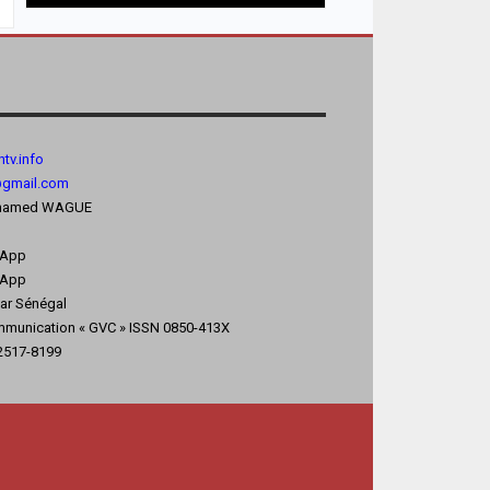
tv.
info
@gmail.com
 Mohamed WAGUE
sApp
App
kar Sénégal
mmunication « GVC » ISSN 0850-413X
 2517-8199