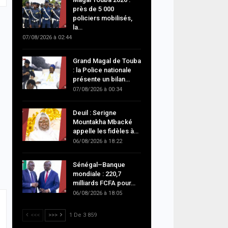
près de 5 000
policiers mobilisés,
la…
07/08/2026 à 02:44
Grand Magal de Touba
: la Police nationale
présente un bilan…
07/08/2026 à 00:34
Deuil : Serigne
Mountakha Mbacké
appelle les fidèles à…
06/08/2026 à 18:22
Sénégal–Banque
mondiale : 220,7
milliards FCFA pour…
06/08/2026 à 18:05
<<<
>>>
1 De 3 859