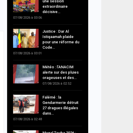
une session
extraordinaire
décisive…
07/08/2026 à 03:06
Justice : Dar Al
Istiqaamah plaide
pour une réforme du
Code…
07/08/2026 à 03:01
Météo : l’ANACIM
alerte sur des pluies
orageuses et des…
07/08/2026 à 02:52
Falémé : la
Gendarmerie détruit
27 dragues illégales
dans…
07/08/2026 à 02:48
Magal Touba 2026 :