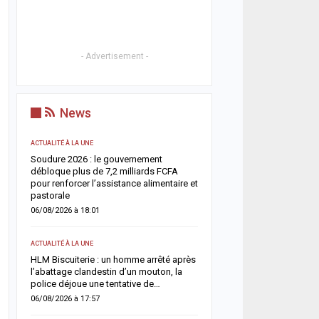
- Advertisement -
News
ACTUALITÉ À LA UNE
ACTUALITÉ À LA UNE
Soudure 2026 : le gouvernement
Respect de la dignité des
ix
débloque plus de 7,2 milliards FCFA
ministère de la Justice r
es
pour renforcer l’assistance alimentaire et
méthodes de fouille
pastorale
05/08/2026 à 13:23
06/08/2026 à 18:01
SOCIÉTÉ
ACTUALITÉ À LA UNE
r
Vacances au Sénégal : l
un
HLM Biscuiterie : un homme arrêté après
des noyades en mer relan
l’abattage clandestin d’un mouton, la
prudence
police déjoue une tentative de…
05/08/2026 à 13:11
06/08/2026 à 17:57