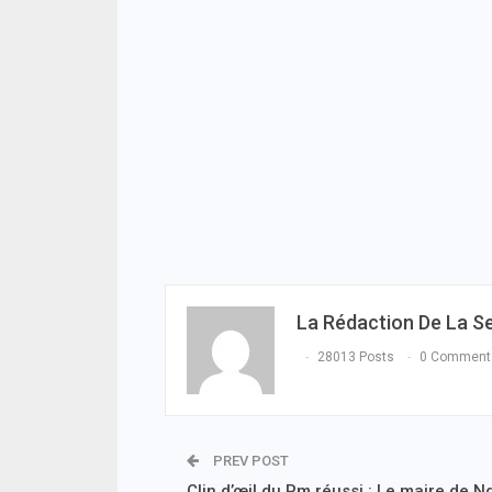
05/08
ACTUA
Toub
avec
Toub
05/08
A LA 
Maga
enre
victi
reste
04/08
La Rédaction De La S
28013 Posts
0 Comment
PREV POST
Clin d’œil du Pm réussi : Le maire de N