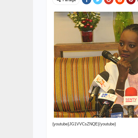
Partage
ACTUA
Respe
minis
méth
05/08
SOCIÉ
Vaca
des 
prud
{youtube}JG1VVCsZNQE{/youtube}
05/08