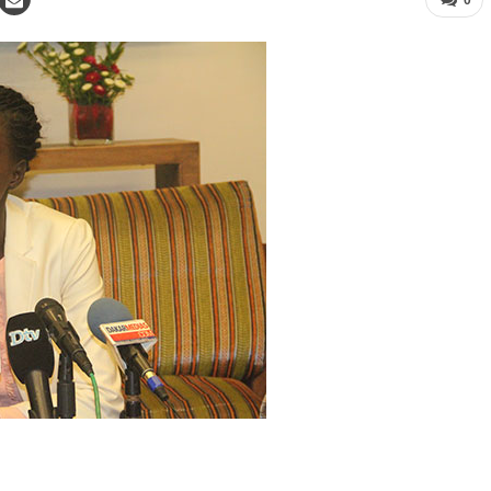
0
LITÉ À LA UNE
ACTUALITÉ À LA UNE
ct de la dignité des détenus : le
Assemblée nationale : une session
tère de la Justice réforme les
extraordinaire décisive s’ouvre avec s
odes de fouille
commissions d’enquête parlementair
/2026 à 13:23
07/08/2026 à 03:06
TÉ
ACTUALITÉ À LA UNE
nces au Sénégal : la recrudescence
Justice : Dar Al Istiqaamah plaide pou
noyades en mer relance l’appel à la
une réforme du Code de la famille et 
ence
renforcement du rôle des cadis
/2026 à 13:11
07/08/2026 à 03:01