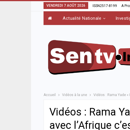
VENDREDI 7 AOÛT 2026
ISSN2517-8199
A Pr
Actualité Nationale
Investi
Accueil
Vidéos à la une
Vidéos : Rama Yade « R
Vidéos : Rama Yad
avec l’Afrique c’e