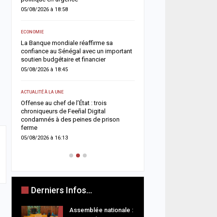
05/08/2026 à 08:49
05/08/2026 à 18:58
ACTUALITÉ À LA UNE
ECONOMIE
Touba renforce son dispos
La Banque mondiale réaffirme sa
avec l’ouverture du comm
confiance au Sénégal avec un important
Touba Tawfekh
soutien budgétaire et financier
05/08/2026 à 08:42
05/08/2026 à 18:45
A LA UNE
ACTUALITÉ À LA UNE
Magal 2026 : les sapeur
Offense au chef de l’État : trois
enregistrent 25 décès et
chroniqueurs de Feeñal Digital
victimes, les accidents d
ets
condamnés à des peines de prison
restent la…
ferme
04/08/2026 à 18:52
05/08/2026 à 16:13
Derniers Infos...
Assemblée nationale :