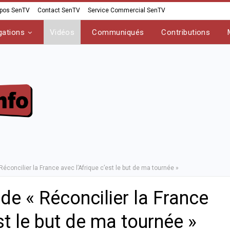
opos SenTV
Contact SenTV
Service Commercial SenTV
gations
Vidéos
Communiqués
Contributions
éconcilier la France avec l’Afrique c’est le but de ma tournée »
e « Réconcilier la France
st le but de ma tournée »