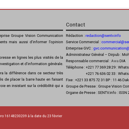
Contact
reprise Groupe Vision Communication
Rédaction :
redaction@sentv.info
ients mais aussi d’informer l’opinion
Service Commercial :
commercial@sen
Enterprise GVC :
gvc.communication
Administrateur Général – Dirpub :
resse en lignes les plus visités de la
Responsable commercial :
Awa
DIA
’investigation et d’information générale.
Téléphone : +221 77 369 28 29 : What
a la différence dans ce secteur très
+221 76 636 02 33 : Whats
s de placer la barre haute en faisant
Fixe : +221 33 875 72 31 BP : 11 46 Da
ie en insistant sur la crédibilité qui a
Groupe de Presse : Groupe Vision Co
Organe de Presse : SENTV.info : ISSN
ro 16148230209 à la date du 23 février