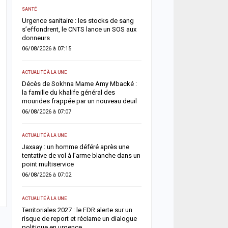
ACTUALITÉ À LA UNE
SANTÉ
s
Météo : l’ANACIM prévoit 
Urgence sanitaire : les stocks de sang
d’orages et de pluies sur
s’effondrent, le CNTS lance un SOS aux
du Sénégal
donneurs
05/08/2026 à 13:03
06/08/2026 à 07:15
ACTUALITÉ À LA UNE
ACTUALITÉ À LA UNE
Flambée du pétrole : le S
Décès de Sokhna Mame Amy Mbacké :
la hausse sa facture de 
in
la famille du khalife général des
désormais estimée à 729
mourides frappée par un nouveau deuil
05/08/2026 à 09:28
06/08/2026 à 07:07
A LA UNE
ACTUALITÉ À LA UNE
Insécurité routière : le 
e
Jaxaay : un homme déféré après une
affiche son ambition d’u
tentative de vol à l’arme blanche dans un
accident »
point multiservice
05/08/2026 à 08:57
06/08/2026 à 07:02
ACTUALITÉ À LA UNE
ACTUALITÉ À LA UNE
Diourbel : un infanticide
Territoriales 2027 : le FDR alerte sur un
pratiques mystiques, un
ar
risque de report et réclame un dialogue
condamnée à six ans de 
politique en urgence