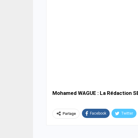
ACTUA
Météo
d’ora
du S
05/08
ACTUA
Flamb
la h
déso
05/08
A LA 
Inséc
affi
Mohamed WAGUE : La Rédaction S
acci
05/08
Facebook
Twitter
Partage
ACTUA
Diour
prat
cond