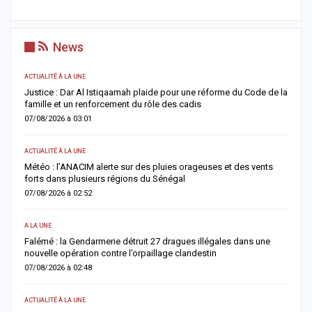
News
ACTUALITÉ À LA UNE
AC
Justice : Dar Al Istiqaamah plaide pour une réforme du Code de la
H
famille et un renforcement du rôle des cadis
d
07/08/2026 à 03:01
0
ACTUALITÉ À LA UNE
S
Météo : l’ANACIM alerte sur des pluies orageuses et des vents
U
forts dans plusieurs régions du Sénégal
l
07/08/2026 à 02:52
0
A LA UNE
AC
Falémé : la Gendarmerie détruit 27 dragues illégales dans une
D
nouvelle opération contre l’orpaillage clandestin
g
07/08/2026 à 02:48
0
ACTUALITÉ À LA UNE
AC