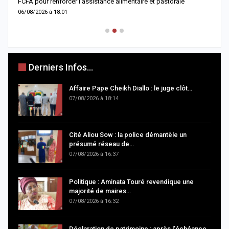
FCFA pour renforcer l’assistance alimentaire et pastorale
r
06/08/2026 à 18:01
0
Derniers Infos...
Affaire Pape Cheikh Diallo : le juge clôt…
07/08/2026 à 18:14
Cité Aliou Sow : la police démantèle un
présumé réseau de…
07/08/2026 à 16:37
Politique : Aminata Touré revendique une
majorité de maires…
07/08/2026 à 16:32
Déclaration de patrimoine : après l’échéance