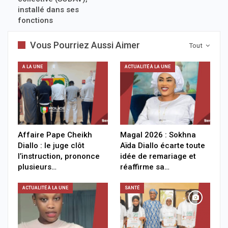
installé dans ses
fonctions
Vous Pourriez Aussi Aimer
Tout
A LA UNE
ACTUALITÉ À LA UNE
Affaire Pape Cheikh
Magal 2026 : Sokhna
Diallo : le juge clôt
Aïda Diallo écarte toute
l’instruction, prononce
idée de remariage et
plusieurs…
réaffirme sa…
ACTUALITÉ À LA UNE
SANTÉ