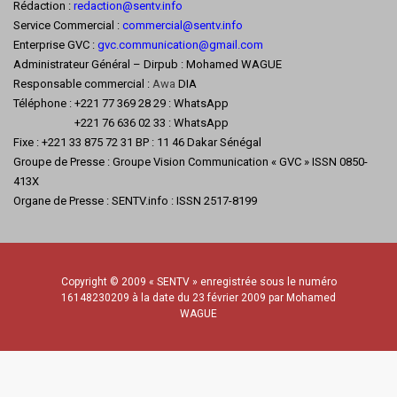
Rédaction :
redaction@sentv.info
Service Commercial :
commercial@sentv.
info
Enterprise GVC :
gvc.communication@gmail.com
Administrateur Général – Dirpub : Mohamed WAGUE
Responsable commercial :
Awa
DIA
Téléphone : +221 77 369 28 29 : WhatsApp
+221 76 636 02 33 : WhatsApp
Fixe : +221 33 875 72 31 BP : 11 46 Dakar Sénégal
Groupe de Presse : Groupe Vision Communication « GVC » ISSN 0850-
413X
Organe de Presse : SENTV.info : ISSN 2517-8199
Copyright © 2009 « SENTV » enregistrée sous le numéro
16148230209 à la date du 23 février 2009 par Mohamed
WAGUE