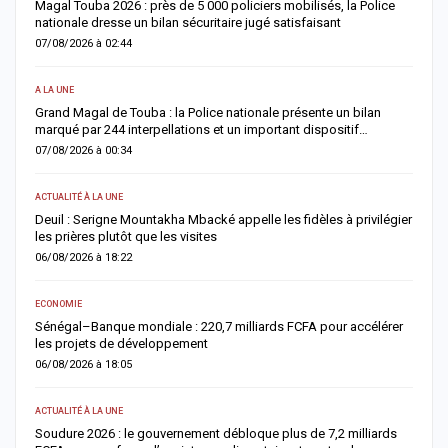
Magal Touba 2026 : près de 5 000 policiers mobilisés, la Police
J
nationale dresse un bilan sécuritaire jugé satisfaisant
b
07/08/2026 à 02:44
0
A LA UNE
AC
Grand Magal de Touba : la Police nationale présente un bilan
T
marqué par 244 interpellations et un important dispositif…
u
07/08/2026 à 00:34
0
ACTUALITÉ À LA UNE
E
Deuil : Serigne Mountakha Mbacké appelle les fidèles à privilégier
L
les prières plutôt que les visites
i
06/08/2026 à 18:22
0
ECONOMIE
AC
Sénégal–Banque mondiale : 220,7 milliards FCFA pour accélérer
O
les projets de développement
c
06/08/2026 à 18:05
0
ACTUALITÉ À LA UNE
AC
re
Soudure 2026 : le gouvernement débloque plus de 7,2 milliards
R