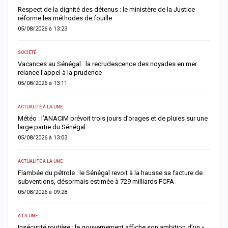
Respect de la dignité des détenus : le ministère de la Justice
S
réforme les méthodes de fouille
d
05/08/2026 à 13:23
0
SOCIÉTÉ
AC
Vacances au Sénégal : la recrudescence des noyades en mer
D
relance l’appel à la prudence
d
05/08/2026 à 13:11
0
ACTUALITÉ À LA UNE
AC
Météo : l’ANACIM prévoit trois jours d’orages et de pluies sur une
C
large partie du Sénégal
c
05/08/2026 à 13:03
0
ACTUALITÉ À LA UNE
AC
Flambée du pétrole : le Sénégal revoit à la hausse sa facture de
J
subventions, désormais estimée à 729 milliards FCFA
u
05/08/2026 à 09:28
0
A LA UNE
AC
Insécurité routière : le gouvernement affiche son ambition d’un «
R