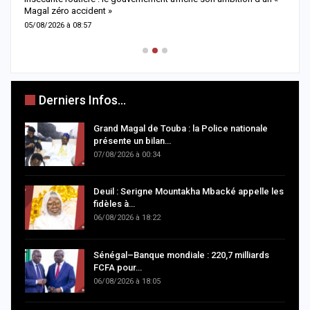
Magal zéro accident »
p
05/08/2026 à 08:57
0
Derniers Infos...
Grand Magal de Touba : la Police nationale
présente un bilan…
07/08/2026 à 00:34
Deuil : Serigne Mountakha Mbacké appelle les
fidèles à…
06/08/2026 à 18:22
Sénégal–Banque mondiale : 220,7 milliards
FCFA pour…
06/08/2026 à 18:05