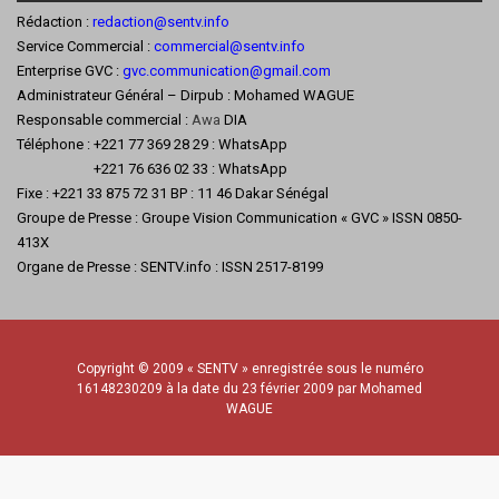
Rédaction :
redaction@sentv.info
Service Commercial :
commercial@sentv.
info
Enterprise GVC :
gvc.communication@gmail.com
Administrateur Général – Dirpub : Mohamed WAGUE
Responsable commercial :
Awa
DIA
Téléphone : +221 77 369 28 29 : WhatsApp
+221 76 636 02 33 : WhatsApp
Fixe : +221 33 875 72 31 BP : 11 46 Dakar Sénégal
Groupe de Presse : Groupe Vision Communication « GVC » ISSN 0850-
413X
Organe de Presse : SENTV.info : ISSN 2517-8199
Copyright © 2009 « SENTV » enregistrée sous le numéro
16148230209 à la date du 23 février 2009 par Mohamed
WAGUE