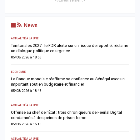
- Advertisement -
News
ACTUALITÉ À LA UNE
AC
Territoriales 2027 : le FDR alerte sur un risque de report et réclame
D
un dialogue politique en urgence
j
05/08/2026 à 18:58
0
ECONOMIE
AC
er
La Banque mondiale réaffirme sa confiance au Sénégal avec un
T
important soutien budgétaire et financier
c
05/08/2026 à 18:45
0
ACTUALITÉ À LA UNE
A 
Offense au chef de l’État : trois chroniqueurs de Feeñal Digital
M
condamnés à des peines de prison ferme
d
05/08/2026 à 16:13
0
ACTUALITÉ À LA UNE
AC