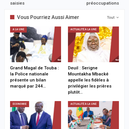
saisies
préoccupations
Vous Pourriez Aussi Aimer
Tout
A LA UNE
ACTUALITÉ À LA UNE
Grand Magal de Touba :
Deuil : Serigne
la Police nationale
Mountakha Mbacké
présente un bilan
appelle les fidèles à
marqué par 244…
privilégier les prières
plutôt…
ECONOMIE
ACTUALITÉ À LA UNE