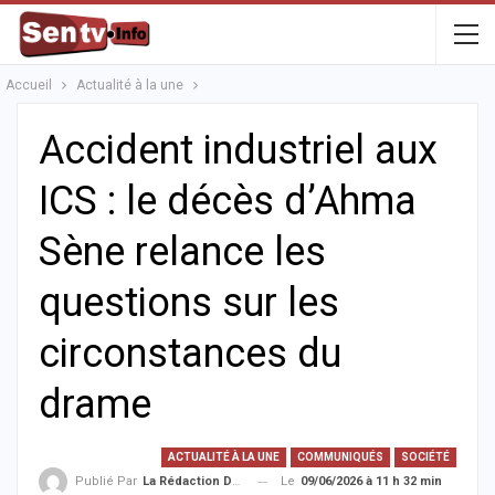
Accueil
Actualité à la une
Accident industriel aux
ICS : le décès d’Ahma
Sène relance les
questions sur les
circonstances du
drame
ACTUALITÉ À LA UNE
COMMUNIQUÉS
SOCIÉTÉ
Le
09/06/2026 à 11 h 32 min
Publié Par
La Rédaction De La SenTV.info