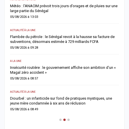
Météo : l’ANACIM prévoit trois jours d’orages et de pluies sur une
C
large partie du Sénégal
c
05/08/2026 à 13:03
0
ACTUALITÉ À LA UNE
AC
Flambée du pétrole : le Sénégal revoit à la hausse sa facture de
J
subventions, désormais estimée à 729 milliards FCFA
u
05/08/2026 à 09:28
0
A LA UNE
AC
Insécurité routière : le gouvernement affiche son ambition d’un «
R
Magal zéro accident »
p
05/08/2026 à 08:57
0
ACTUALITÉ À LA UNE
S
me
Diourbel : un infanticide sur fond de pratiques mystiques, une
R
jeune mère condamnée à six ans de réclusion
s
05/08/2026 à 08:49
0