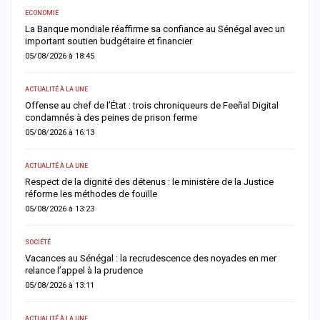
ECONOMIE
AC
er
La Banque mondiale réaffirme sa confiance au Sénégal avec un
T
important soutien budgétaire et financier
c
05/08/2026 à 18:45
0
ACTUALITÉ À LA UNE
A 
Offense au chef de l’État : trois chroniqueurs de Feeñal Digital
M
condamnés à des peines de prison ferme
d
05/08/2026 à 16:13
0
ACTUALITÉ À LA UNE
AC
Respect de la dignité des détenus : le ministère de la Justice
S
réforme les méthodes de fouille
d
05/08/2026 à 13:23
0
SOCIÉTÉ
AC
Vacances au Sénégal : la recrudescence des noyades en mer
D
relance l’appel à la prudence
d
05/08/2026 à 13:11
0
ACTUALITÉ À LA UNE
AC