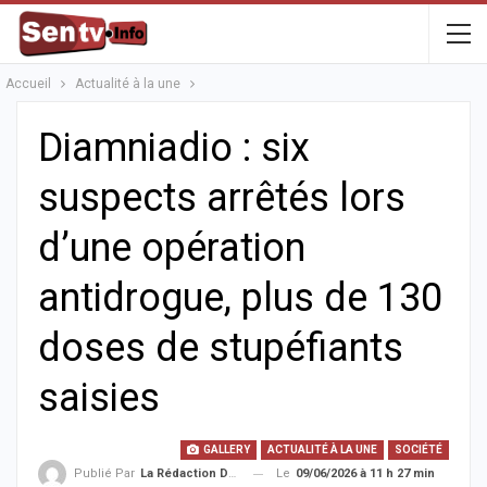
Accueil
Actualité à la une
Diamniadio : six
suspects arrêtés lors
d’une opération
antidrogue, plus de 130
doses de stupéfiants
saisies
GALLERY
ACTUALITÉ À LA UNE
SOCIÉTÉ
Le
09/06/2026 à 11 h 27 min
Publié Par
La Rédaction De La SenTV.info