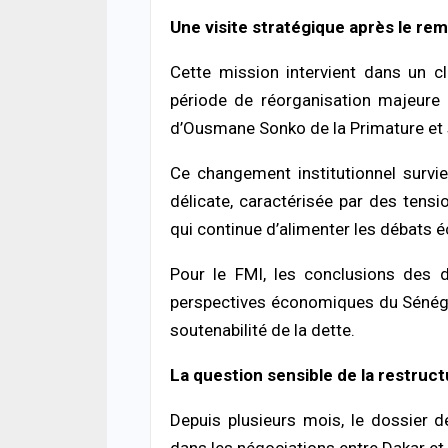
ACTUA
Décè
Une visite stratégique après le r
la fa
mour
Cette mission intervient dans un cl
06/08
période de réorganisation majeure
d’Ousmane Sonko de la Primature et s
ACTUA
Jaxa
tenta
Ce changement institutionnel survie
point
délicate, caractérisée par des tens
06/08
qui continue d’alimenter les débats
ACTUA
Pour le FMI, les conclusions des di
Terri
risq
perspectives économiques du Sénégal
poli
soutenabilité de la dette.
05/08
La question sensible de la restruct
ECON
La B
conf
Depuis plusieurs mois, le dossier de
souti
dans les négociations entre Dakar et 