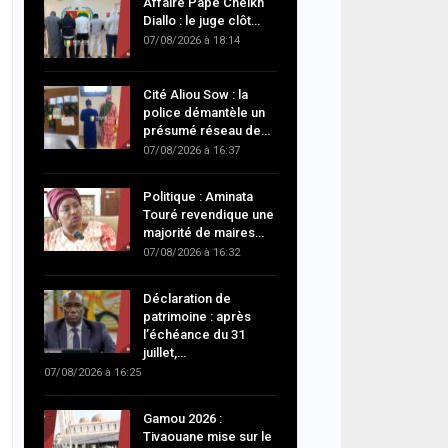
Affaire Pape Cheikh
Diallo : le juge clôt…
07/08/2026 à 18:14
Cité Aliou Sow : la
police démantèle un
présumé réseau de…
07/08/2026 à 16:37
Politique : Aminata
Touré revendique une
majorité de maires…
07/08/2026 à 16:32
Déclaration de
patrimoine : après
l’échéance du 31
juillet,…
07/08/2026 à 16:25
Gamou 2026 :
Tivaouane mise sur le