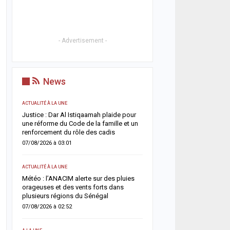
- Advertisement -
News
ACTUALITÉ À LA UNE
ACTUALITÉ À LA UNE
t
Justice : Dar Al Istiqaamah plaide pour
HLM Biscuiterie : un hom
une réforme du Code de la famille et un
l’abattage clandestin d’u
renforcement du rôle des cadis
police déjoue une tentat
07/08/2026 à 03:01
06/08/2026 à 17:57
ACTUALITÉ À LA UNE
SANTÉ
un
Météo : l’ANACIM alerte sur des pluies
Urgence sanitaire : les 
 un
orageuses et des vents forts dans
s’effondrent, le CNTS la
plusieurs régions du Sénégal
donneurs
07/08/2026 à 02:52
06/08/2026 à 07:15