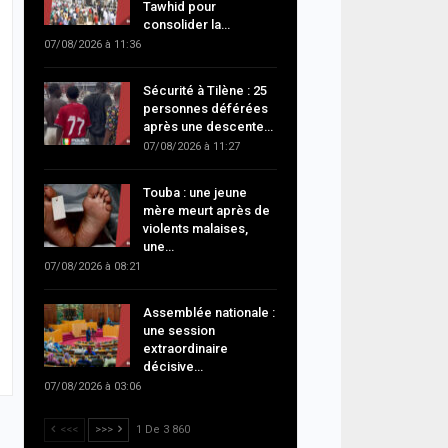
Tawhid pour
consolider la…
07/08/2026 à 11:36
Sécurité à Tilène : 25
personnes déférées
après une descente…
07/08/2026 à 11:27
Touba : une jeune
mère meurt après de
violents malaises,
une…
07/08/2026 à 08:21
Assemblée nationale :
une session
extraordinaire
décisive…
07/08/2026 à 03:06
<<<
>>>
1 De 3 860