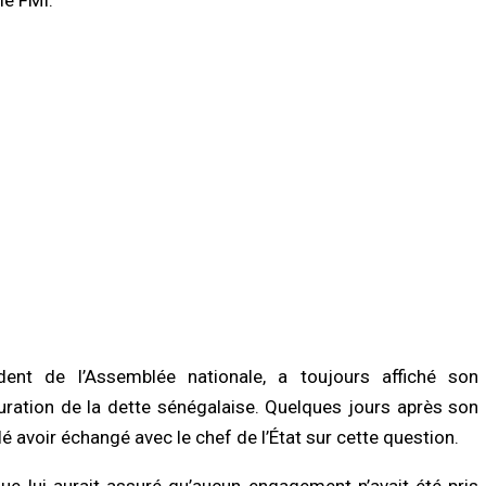
/2026 à 18:45
07/08/2026 à 11:27
LITÉ À LA UNE
ACTUALITÉ À LA UNE
se au chef de l’État : trois
Touba : une jeune mère meurt après d
niqueurs de Feeñal Digital
violents malaises, une accusation
amnés à des peines de prison
d’empoisonnement au cœur de
e
l’enquête
/2026 à 16:13
07/08/2026 à 08:21
LITÉ À LA UNE
ACTUALITÉ À LA UNE
ct de la dignité des détenus : le
Assemblée nationale : une session
tère de la Justice réforme les
extraordinaire décisive s’ouvre avec s
odes de fouille
commissions d’enquête parlementair
/2026 à 13:23
07/08/2026 à 03:06
nt de l’Assemblée nationale, a toujours affiché son
turation de la dette sénégalaise. Quelques jours après son
é avoir échangé avec le chef de l’État sur cette question.
ique lui aurait assuré qu’aucun engagement n’avait été pris