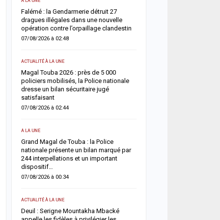
A LA UNE
ACTUALITÉ À LA UNE
une
Falémé : la Gendarmerie détruit 27
Décès de Sokhna Mame 
nt
dragues illégales dans une nouvelle
la famille du khalife géné
opération contre l’orpaillage clandestin
mourides frappée par un
07/08/2026 à 02:48
06/08/2026 à 07:07
ACTUALITÉ À LA UNE
ACTUALITÉ À LA UNE
Magal Touba 2026 : près de 5 000
Jaxaay : un homme défér
arr
policiers mobilisés, la Police nationale
tentative de vol à l’arme
dresse un bilan sécuritaire jugé
point multiservice
satisfaisant
06/08/2026 à 07:02
07/08/2026 à 02:44
ACTUALITÉ À LA UNE
A LA UNE
Territoriales 2027 : le FDR
Grand Magal de Touba : la Police
risque de report et récl
nationale présente un bilan marqué par
politique en urgence
244 interpellations et un important
05/08/2026 à 18:58
dispositif…
07/08/2026 à 00:34
ECONOMIE
La Banque mondiale réaf
ACTUALITÉ À LA UNE
e
confiance au Sénégal av
Deuil : Serigne Mountakha Mbacké
soutien budgétaire et fin
appelle les fidèles à privilégier les