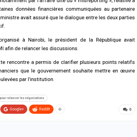
otamment par l’affaire dite du « misreporting », relative à
taines données financières communiquées au partenaire
 ministre avait assuré que le dialogue entre les deux parties
if.
ganisé à Nairobi, le président de la République avait
MI afin de relancer les discussions.
te rencontre a permis de clarifier plusieurs points relatifs
nanciers que le gouvernement souhaite mettre en œuvre
evées par l’institution.
 pour relancer les négociations
Google+
ReddIt
0