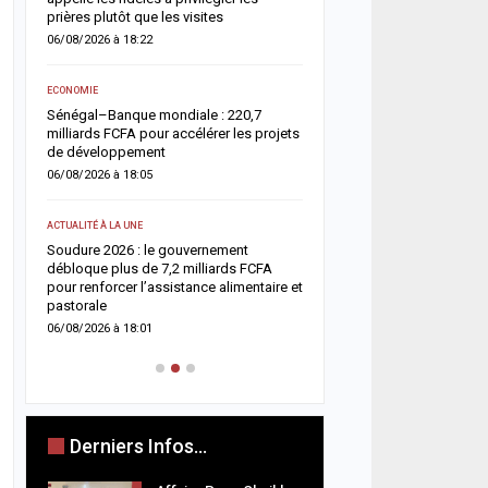
05/08/2026 à 18:45
prières plutôt que les visites
06/08/2026 à 18:22
ACTUALITÉ À LA UNE
e
Offense au chef de l’État 
ECONOMIE
chroniqueurs de Feeñal D
Sénégal–Banque mondiale : 220,7
condamnés à des peines
milliards FCFA pour accélérer les projets
ferme
de développement
05/08/2026 à 16:13
06/08/2026 à 18:05
ACTUALITÉ À LA UNE
ACTUALITÉ À LA UNE
Respect de la dignité des
ix
Soudure 2026 : le gouvernement
ministère de la Justice r
es
débloque plus de 7,2 milliards FCFA
méthodes de fouille
pour renforcer l’assistance alimentaire et
05/08/2026 à 13:23
pastorale
06/08/2026 à 18:01
Derniers Infos...