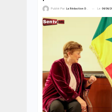
Le
04/06/2
Publié Par
La Rédaction De La SenTV.info