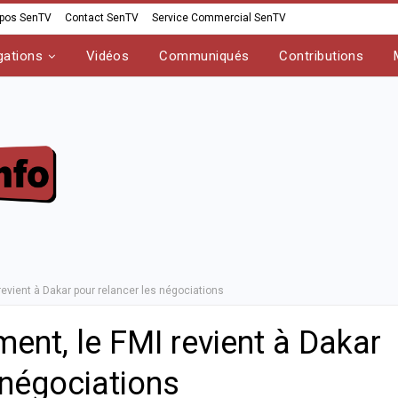
opos SenTV
Contact SenTV
Service Commercial SenTV
gations
Vidéos
Communiqués
Contributions
revient à Dakar pour relancer les négociations
ent, le FMI revient à Dakar
 négociations