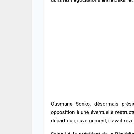
05/08
ACTUA
Offen
chro
cond
ferm
05/08
ACTUA
Respe
minis
méth
05/08
Ousmane Sonko, désormais préside
opposition à une éventuelle restruc
départ du gouvernement, il avait révél
Selon lui, le président de la Républ