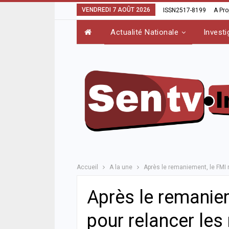
VENDREDI 7 AOÛT 2026
ISSN2517-8199
A Pr
Actualité Nationale
Investi
Accueil
A la une
Après le remaniement, le FMI 
Après le remaniem
pour relancer les