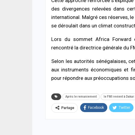
Cette approche renforcée s’explique n
des divergences relevées dans cer
international. Malgré ces réserves, le
se déroulait dans un climat construct
Lors du sommet Africa Forward or
rencontré la directrice générale du F
Selon les autorités sénégalaises, cet
aux instruments économiques et fi
pour répondre aux préoccupations soul
Après le remaniement
le FMI revient à Dakar
Facebook
Twitter
Partage