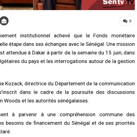
0
ement institutionnel achevé que le Fonds monétaire
velle étape dans ses échanges avec le Sénégal. Une mission
 est attendue à Dakar à partir de la semaine du 15 juin, dans
gétaires du pays et les interrogations autour de la gestion
LITÉ À LA UNE
A LA UNE
Biscuiterie : un homme arrêté après
Affaire Pape Cheikh Diallo : le juge clô
attage clandestin d’un mouton, la
l’instruction, prononce plusieurs non-
ce déjoue une tentative de…
lieux et renvoie des prévenus…
ulie Kozack, directrice du Département de la communication
/2026 à 17:57
07/08/2026 à 18:14
s’inscrit dans le cadre de la poursuite des discussions
on Woods et les autorités sénégalaises.
É
ACTUALITÉ À LA UNE
nce sanitaire : les stocks de sang
Cité Aliou Sow : la police démantèle 
fondrent, le CNTS lance un SOS aux
présumé réseau de prostitution dans
isent à parvenir à une compréhension commune des
eurs
appartement
 besoins de financement du Sénégal et de ses priorités
/2026 à 07:15
07/08/2026 à 16:37
laré.