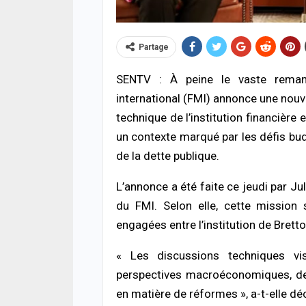
Partage
SENTV : À peine le vaste remani
international (FMI) annonce une nou
technique de l’institution financière
un contexte marqué par les défis bud
ACTUA
HLM 
de la dette publique.
l’ab
poli
L’annonce a été faite ce jeudi par J
06/08
du FMI. Selon elle, cette mission 
engagées entre l’institution de Brett
SANT
Urge
s’ef
« Les discussions techniques v
donn
perspectives macroéconomiques, des
06/08
en matière de réformes », a-t-elle déc