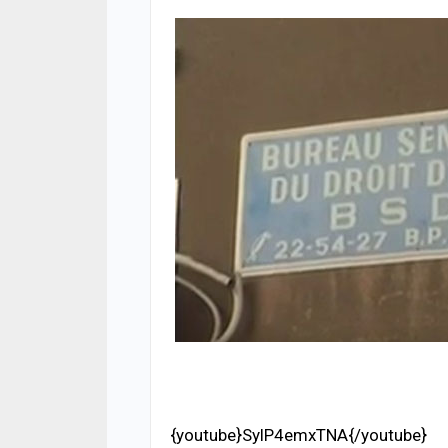
ACTUA
Toub
avec
Toub
05/08
A LA 
Maga
enre
victi
reste
04/08
{youtube}SylP4emxTNA{/youtube}