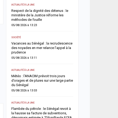
ACTUALITÉ À LA UNE
ACTUALITÉ À LA UNE
Respect de la dignité des détenus : le
Sangomar : le gouverne
e et
ministère de la Justice réforme les
les chiffres contestés et 
méthodes de fouille
véritables revenus pétrol
05/08/2026 à 13:23
04/08/2026 à 16:25
SOCIÉTÉ
ACTUALITÉ À LA UNE
rès
Vacances au Sénégal : la recrudescence
Déclaration de patrimoin
des noyades en mer relance l’appel à la
publiera la liste provisoi
prudence
déclarants et des retarda
août
05/08/2026 à 13:11
04/08/2026 à 12:02
ACTUALITÉ À LA UNE
ACTUALITÉ À LA UNE
g
Météo : l’ANACIM prévoit trois jours
ux
d’orages et de pluies sur une large partie
Cybercriminalité en Afrique
du Sénégal
impliquée dans plus d’un
deux, alerte Interpol
05/08/2026 à 13:03
04/08/2026 à 11:57
ACTUALITÉ À LA UNE
ACTUALITÉ À LA UNE
 :
Flambée du pétrole : le Sénégal revoit à
la hausse sa facture de subventions,
Jaxaay : un enseignant d
il
désormais estimée à 729 milliards FCFA
retrouvé mort à son domi