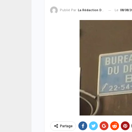
Le
08/08/2
Publié Par
La Rédaction De La SenTV.info
Partage