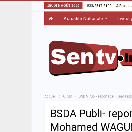
JEUDI 6 AOÛT 2026
ISSN2517-8199
A Propos
Actualité Nationale
Investi
Accueil
CRSD
BSDA Publi- reportage , Réalis
BSDA Publi- repor
Mohamed WAGU