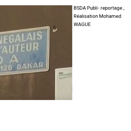
BSDA Publi- reportage ,
Réalisation Mohamed
WAGUE
LITÉ À LA UNE
ACTUALITÉ À LA UNE
a renforce son dispositif sécuritaire
Deuil : Serigne Mountakha Mbacké
 l’ouverture du commissariat de
appelle les fidèles à privilégier les
a Tawfekh
prières plutôt que les visites
/2026 à 08:42
06/08/2026 à 18:22
UNE
A LA UNE
l 2026 : les sapeurs-pompiers
Sénégal–Banque mondiale : 220,7
gistrent 25 décès et près de 800
milliards FCFA pour accélérer les proj
mes, les accidents de la route
de développement
nt la…
06/08/2026 à 18:05
/2026 à 18:52