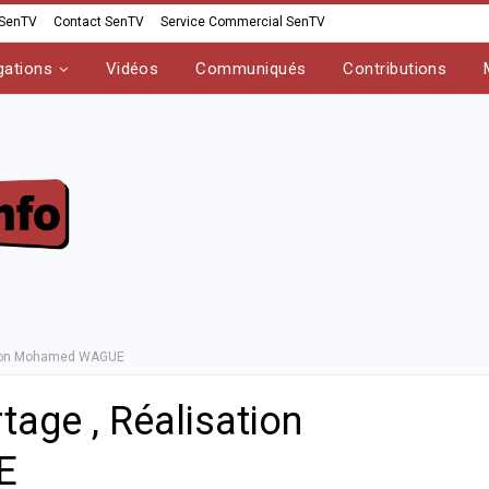
 SenTV
Contact SenTV
Service Commercial SenTV
gations
Vidéos
Communiqués
Contributions
ation Mohamed WAGUE
tage , Réalisation
E