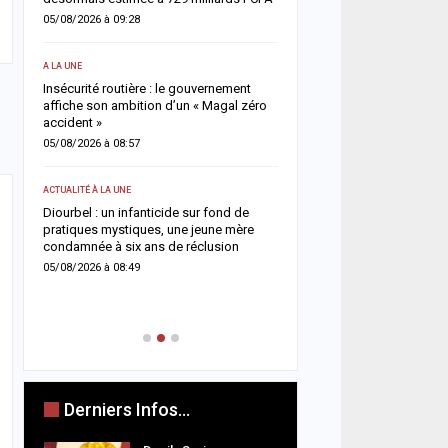
enquête ouverte
05/08/2026 à 09:28
04/08/2026 à 08:58
A LA UNE
ACTUALITÉ À LA UNE
Insécurité routière : le gouvernement
 un
affiche son ambition d’un « Magal zéro
Rufisque-Est : sept pers
accident »
interpellées dans une en
chantage, sextorsion et 
05/08/2026 à 08:57
drogue
04/08/2026 à 08:49
ACTUALITÉ À LA UNE
n
Diourbel : un infanticide sur fond de
SOCIÉTÉ
ue
pratiques mystiques, une jeune mère
condamnée à six ans de réclusion
Rebeuss : Me Moussa Sar
nuit les cellules les plus
05/08/2026 à 08:49
pour évaluer les conditi
04/08/2026 à 08:24
Derniers Infos...