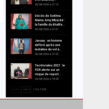
06/08/2026 à 07:15
Décès de Sokhna
Mame Amy Mbacké :
la famille du khalife…
06/08/2026 à 07:07
Jaxaay : un homme
déféré après une
tentative de vol à…
06/08/2026 à 07:02
Territoriales 2027 : le
FDR alerte sur un
risque de report…
05/08/2026 à 18:58
<<<
>>>
1 De 3 858