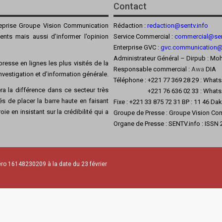
Contact
reprise Groupe Vision Communication
Rédaction :
redaction@sentv.info
ients mais aussi d’informer l’opinion
Service Commercial :
commercial@sen
Enterprise GVC :
gvc.communication
Administrateur Général – Dirpub :
resse en lignes les plus visités de la
Responsable commercial :
Awa
DIA
’investigation et d’information générale.
Téléphone : +221 77 369 28 29 : What
a la différence dans ce secteur très
+221 76 636 02 33 : Whats
s de placer la barre haute en faisant
Fixe : +221 33 875 72 31 BP : 11 46 Da
ie en insistant sur la crédibilité qui a
Groupe de Presse : Groupe Vision Co
Organe de Presse : SENTV.info : ISSN
ro 16148230209 à la date du 23 février