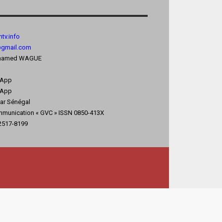
tv.
info
@gmail.com
 Mohamed WAGUE
sApp
App
kar Sénégal
mmunication « GVC » ISSN 0850-413X
 2517-8199