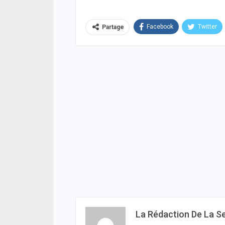
ACTUA
Sang
Facebook
Twitter
Partage
les c
véri
04/08
ACTUA
Décl
publi
décla
août
04/08
ACTUA
Cyber
impl
deux,
04/08
ACTUA
La Rédaction De La S
Jaxa
retr