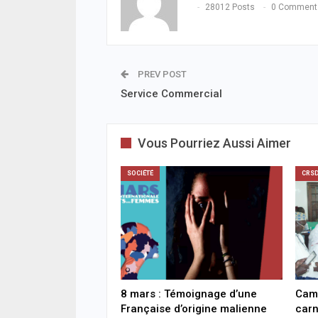
28012 Posts
0 Comment
enqu
04/08
ACTUA
PREV POST
Rufi
inte
Service Commercial
chan
drog
04/08
Vous Pourriez Aussi Aimer
SOCIÉ
Rebe
SOCIÉTÉ
CRS
nuit 
pour
04/08
8 mars : Témoignage d’une
Cam
Française d’origine malienne
carn