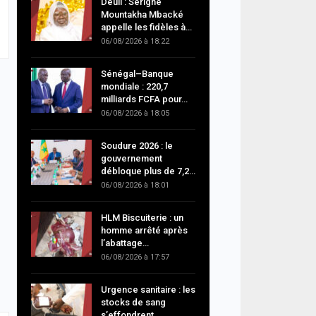
Deuil : Serigne
Mountakha Mbacké
appelle les fidèles à…
06/08/2026 à 18:22
Sénégal–Banque
mondiale : 220,7
milliards FCFA pour…
06/08/2026 à 18:05
Soudure 2026 : le
gouvernement
débloque plus de 7,2…
06/08/2026 à 18:01
HLM Biscuiterie : un
homme arrêté après
l’abattage…
06/08/2026 à 17:57
Urgence sanitaire : les
stocks de sang
s’effondrent,…