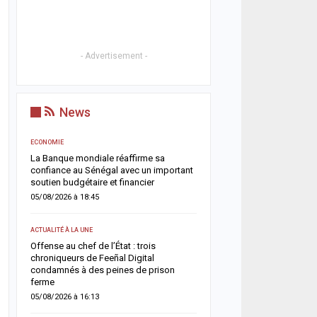
- Advertisement -
News
ECONOMIE
ACTUALITÉ À LA UNE
La Banque mondiale réaffirme sa
Touba renforce son dispos
confiance au Sénégal avec un important
avec l’ouverture du comm
soutien budgétaire et financier
Touba Tawfekh
05/08/2026 à 18:45
05/08/2026 à 08:42
ACTUALITÉ À LA UNE
A LA UNE
Offense au chef de l’État : trois
Magal 2026 : les sapeur
ets
chroniqueurs de Feeñal Digital
enregistrent 25 décès et
condamnés à des peines de prison
victimes, les accidents d
ferme
restent la…
05/08/2026 à 16:13
04/08/2026 à 18:52