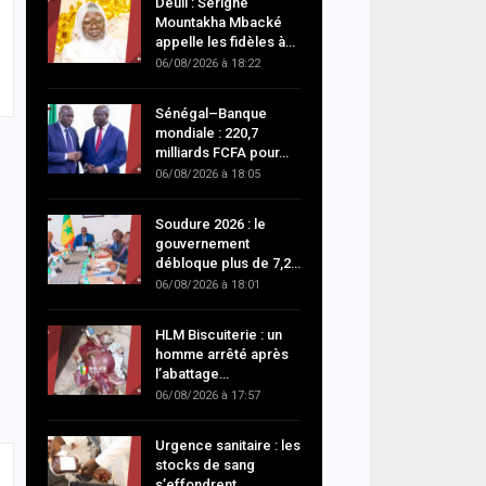
Deuil : Serigne
Mountakha Mbacké
appelle les fidèles à…
06/08/2026 à 18:22
Sénégal–Banque
mondiale : 220,7
milliards FCFA pour…
06/08/2026 à 18:05
Soudure 2026 : le
gouvernement
débloque plus de 7,2…
06/08/2026 à 18:01
HLM Biscuiterie : un
homme arrêté après
l’abattage…
06/08/2026 à 17:57
Urgence sanitaire : les
stocks de sang
s’effondrent,…