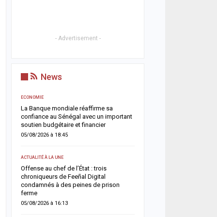
- Advertisement -
News
ECONOMIE
ACTUALITÉ À LA UNE
La Banque mondiale réaffirme sa
Touba renforce son dispos
confiance au Sénégal avec un important
avec l’ouverture du comm
soutien budgétaire et financier
Touba Tawfekh
05/08/2026 à 18:45
05/08/2026 à 08:42
ACTUALITÉ À LA UNE
A LA UNE
Offense au chef de l’État : trois
Magal 2026 : les sapeur
ets
chroniqueurs de Feeñal Digital
enregistrent 25 décès et
condamnés à des peines de prison
victimes, les accidents d
ferme
restent la…
05/08/2026 à 16:13
04/08/2026 à 18:52