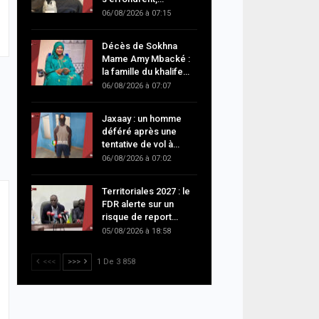
06/08/2026 à 07:15
Décès de Sokhna
Mame Amy Mbacké :
la famille du khalife…
06/08/2026 à 07:07
Jaxaay : un homme
déféré après une
tentative de vol à…
06/08/2026 à 07:02
Territoriales 2027 : le
FDR alerte sur un
risque de report…
05/08/2026 à 18:58
<<<
>>>
1 De 3 858