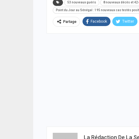
53 nouveaux guéris
8 nouveaux décès et 42 
Point du Jour au Sénégal : 195 nouveaux cas testés posit
Facebook
Twitter
Partage
La Rédaction De La S