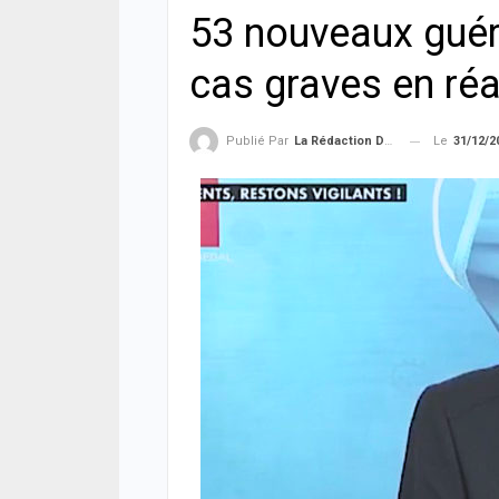
53 nouveaux guér
cas graves en ré
Le
31/12/2
Publié Par
La Rédaction De La SenTV.info