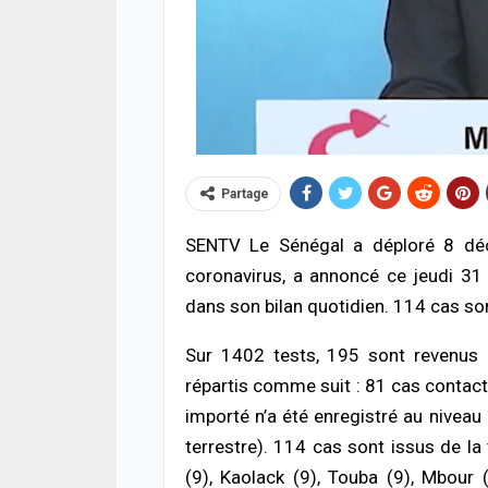
Partage
ACTUA
SENTV Le Sénégal a déploré 8 déc
Toub
avec
coronavirus, a annoncé ce jeudi 31 
Toub
dans son bilan quotidien. 114 cas s
05/08
Sur 1402 tests, 195 sont revenus p
A LA 
Maga
répartis comme suit : 81 cas contact 
enre
importé n’a été enregistré au niveau
victi
reste
terrestre). 114 cas sont issus de l
04/08
(9), Kaolack (9), Touba (9), Mbour 