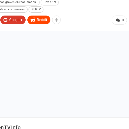
cas graves en réanimation.
Covid-19
ifs au coronavirus
SENTV
Google+
ReddIt
0
enTV.info