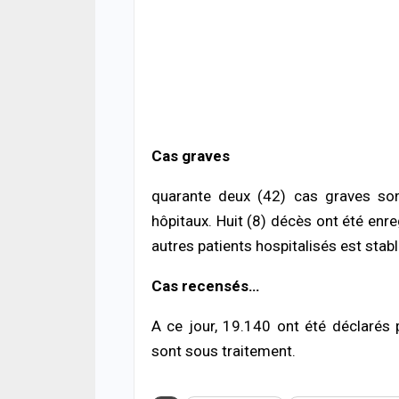
enqu
04/08
ACTUA
Rufi
inte
chan
drog
Cas graves
04/08
quarante deux (42) cas graves son
SOCIÉ
hôpitaux. Huit (8) décès ont été en
Rebe
nuit 
autres patients hospitalisés est stabl
pour
04/08
Cas recensés…
A ce jour, 19.140 ont été déclarés 
sont sous traitement.