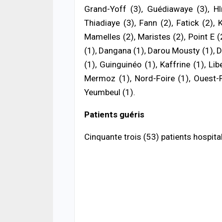
Grand-Yoff (3), Guédiawaye (3), Hlm
ACTUA
Sang
Thiadiaye (3), Fann (2), Fatick (2), 
les c
Mamelles (2), Maristes (2), Point E (
véri
04/08
(1), Dangana (1), Darou Mousty (1), D
(1), Guinguinéo (1), Kaffrine (1), Li
ACTUA
Mermoz (1), Nord-Foire (1), Ouest-F
Décl
publi
Yeumbeul (1).
décla
août
Patients guéris
04/08
Cinquante trois (53) patients hospita
ACTUA
Cyber
impl
deux,
04/08
ACTUA
Jaxa
retr