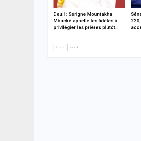
Deuil : Serigne Mountakha
Séné
Mbacké appelle les fidèles à
220,
privilégier les prières plutôt…
accé
<<<
>>>