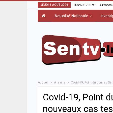
JEUDI 6 AOÛT 2026
ISSN2517-8199
A Propos
Actualité Nationale
Investi
Accueil
A la une
Covid-19, Point du Jour au Sé
Covid-19, Point d
nouveaux cas test