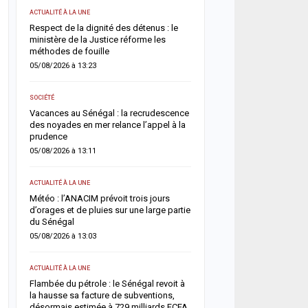
ACTUALITÉ À LA UNE
ACTUALITÉ À LA UNE
Respect de la dignité des détenus : le
Sangomar : le gouverne
e et
ministère de la Justice réforme les
les chiffres contestés et 
méthodes de fouille
véritables revenus pétrol
05/08/2026 à 13:23
04/08/2026 à 16:25
SOCIÉTÉ
ACTUALITÉ À LA UNE
rès
Vacances au Sénégal : la recrudescence
Déclaration de patrimoin
des noyades en mer relance l’appel à la
publiera la liste provisoi
prudence
déclarants et des retarda
août
05/08/2026 à 13:11
04/08/2026 à 12:02
ACTUALITÉ À LA UNE
ACTUALITÉ À LA UNE
g
Météo : l’ANACIM prévoit trois jours
ux
d’orages et de pluies sur une large partie
Cybercriminalité en Afrique
du Sénégal
impliquée dans plus d’un
deux, alerte Interpol
05/08/2026 à 13:03
04/08/2026 à 11:57
ACTUALITÉ À LA UNE
ACTUALITÉ À LA UNE
 :
Flambée du pétrole : le Sénégal revoit à
la hausse sa facture de subventions,
Jaxaay : un enseignant d
il
désormais estimée à 729 milliards FCFA
retrouvé mort à son domi