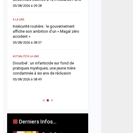
enquête ouverte
05/08/2026 à 09:28
04/08/2026 à 08:58
A LA UNE
ACTUALITÉ À LA UNE
Insécurité routière : le gouvernement
 un
affiche son ambition d’un « Magal zéro
Rufisque-Est : sept pers
accident »
interpellées dans une en
chantage, sextorsion et 
05/08/2026 à 08:57
drogue
04/08/2026 à 08:49
ACTUALITÉ À LA UNE
n
Diourbel : un infanticide sur fond de
SOCIÉTÉ
ue
pratiques mystiques, une jeune mère
condamnée à six ans de réclusion
Rebeuss : Me Moussa Sar
nuit les cellules les plus
05/08/2026 à 08:49
pour évaluer les conditi
04/08/2026 à 08:24
Derniers Infos...