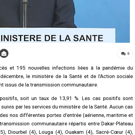
0
LITÉ À LA UNE
ACTUALITÉ À LA UNE
ès et 195 nouvelles infections liées à la pandémie du
a renforce son dispositif sécuritaire
Deuil : Serigne Mountakha Mbacké
 l’ouverture du commissariat de
appelle les fidèles à privilégier les
décembre, le ministère de la Santé et de l’Action sociale
a Tawfekh
prières plutôt que les visites
ont issus de la transmission communautaire.
/2026 à 08:42
06/08/2026 à 18:22
ositifs, soit un taux de 13,91 %. Les cas positifs sont
UNE
A LA UNE
l 2026 : les sapeurs-pompiers
Sénégal–Banque mondiale : 220,7
suivis par les services du ministère de la Santé. Aucun cas
gistrent 25 décès et près de 800
milliards FCFA pour accélérer les proj
 des nos différentes portes d’entrée (aérienne, maritime et
mes, les accidents de la route
de développement
nt la…
06/08/2026 à 18:05
a transmission communautaire répartis entre Dakar-Plateau
/2026 à 18:52
(5), Diourbel (4), Louga (4), Ouakam (4), Sacré-Cœur (4),