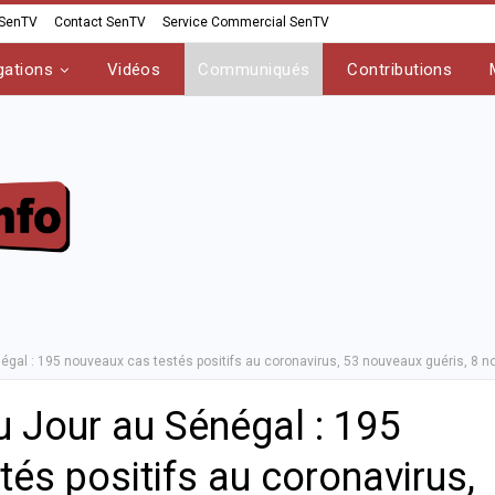
 SenTV
Contact SenTV
Service Commercial SenTV
gations
Vidéos
Communiqués
Contributions
négal : 195 nouveaux cas testés positifs au coronavirus, 53 nouveaux guéris, 8 
u Jour au Sénégal : 195
és positifs au coronavirus,