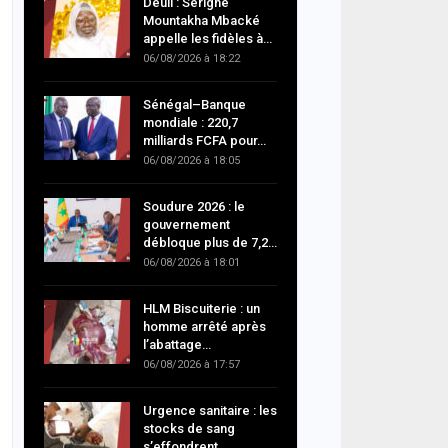
Deuil : Serigne
Mountakha Mbacké
appelle les fidèles à…
06/08/2026 à 18:22
Sénégal–Banque
mondiale : 220,7
milliards FCFA pour…
06/08/2026 à 18:05
Soudure 2026 : le
gouvernement
débloque plus de 7,2…
06/08/2026 à 18:01
HLM Biscuiterie : un
homme arrêté après
l’abattage…
06/08/2026 à 17:57
Urgence sanitaire : les
stocks de sang
s’effondrent,…