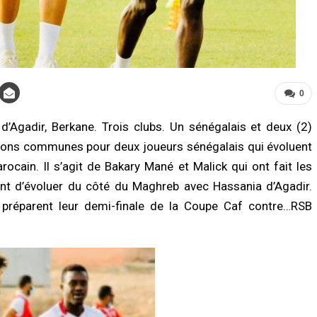
0
’Agadir, Berkane. Trois clubs. Un sénégalais et deux (2)
LITÉ À LA UNE
ECONOMIE
ions communes pour deux joueurs sénégalais qui évoluent
l : Serigne Mountakha Mbacké
La Banque mondiale réaffirme sa
ain. Il s’agit de Bakary Mané et Malick qui ont fait les
le les fidèles à privilégier les
confiance au Sénégal avec un import
es plutôt que les visites
soutien budgétaire et financier
nt d’évoluer du côté du Maghreb avec Hassania d’Agadir.
/2026 à 18:22
05/08/2026 à 18:45
ls préparent leur demi-finale de la Coupe Caf contre…RSB
UNE
ACTUALITÉ À LA UNE
gal–Banque mondiale : 220,7
Offense au chef de l’État : trois
ards FCFA pour accélérer les projets
chroniqueurs de Feeñal Digital
éveloppement
condamnés à des peines de prison
ferme
/2026 à 18:05
05/08/2026 à 16:13