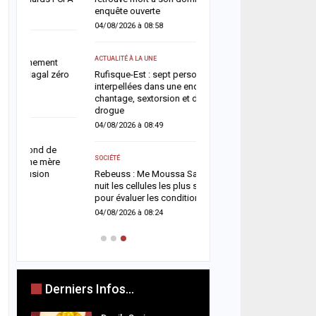
enquête ouverte
06/08/2026 à 07:07
04/08/2026 à 08:58
ACTUALITÉ À LA UNE
ACTUALITÉ À LA UNE
Jaxaay : un homme défér
ro
Rufisque-Est : sept personnes
tentative de vol à l’arme
interpellées dans une enquête pour
point multiservice
chantage, sextorsion et détention de
06/08/2026 à 07:02
drogue
04/08/2026 à 08:49
ACTUALITÉ À LA UNE
Territoriales 2027 : le FDR
SOCIÉTÉ
risque de report et récl
Rebeuss : Me Moussa Sarr inspecte de
politique en urgence
nuit les cellules les plus surpeuplées
05/08/2026 à 18:58
pour évaluer les conditions de détention
04/08/2026 à 08:24
Derniers Infos...