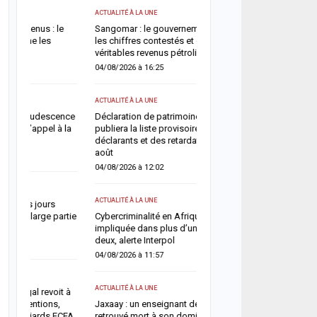
ACTUALITÉ À LA UNE
ACTUALITÉ À LA UNE
Soudure 2026 : le gouve
Sangomar : le gouvernement démonte
débloque plus de 7,2 mil
les chiffres contestés et détaille les
pour renforcer l’assistan
véritables revenus pétroliers du Sénégal
pastorale
04/08/2026 à 16:25
06/08/2026 à 18:01
ACTUALITÉ À LA UNE
ACTUALITÉ À LA UNE
nce
Déclaration de patrimoine : l’OFNAC
HLM Biscuiterie : un hom
la
publiera la liste provisoire des
l’abattage clandestin d’u
déclarants et des retardataires dès le 10
police déjoue une tentat
août
06/08/2026 à 17:57
04/08/2026 à 12:02
SANTÉ
ACTUALITÉ À LA UNE
Urgence sanitaire : les 
rtie
Cybercriminalité en Afrique : l’IA
s’effondrent, le CNTS la
impliquée dans plus d’un cybercrime sur
donneurs
deux, alerte Interpol
06/08/2026 à 07:15
04/08/2026 à 11:57
ACTUALITÉ À LA UNE
ACTUALITÉ À LA UNE
 à
Décès de Sokhna Mame 
Jaxaay : un enseignant de 32 ans
la famille du khalife géné
CFA
retrouvé mort à son domicile, une
mourides frappée par un