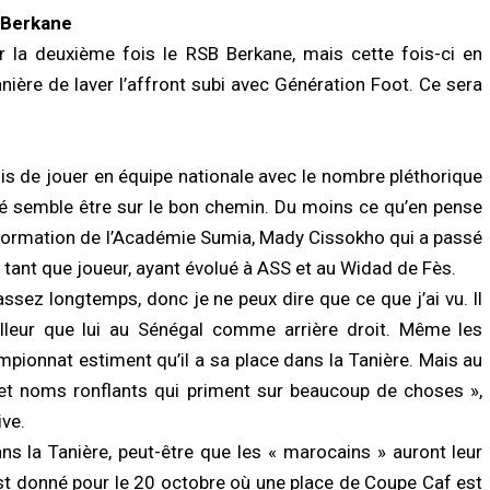
 Berkane
r la deuxième fois le RSB Berkane, mais cette fois-ci en
ière de laver l’affront subi avec Génération Foot. Ce sera
mis de jouer en équipe nationale avec le nombre pléthorique
é semble être sur le bon chemin. Du moins ce qu’en pense
réformation de l’Académie Sumia, Mady Cissokho qui a passé
n tant que joueur, ayant évolué à ASS et au Widad de Fès.
ssez longtemps, donc je ne peux dire que ce que j’ai vu. Il
lleur que lui au Sénégal comme arrière droit. Même les
pionnat estiment qu’il a sa place dans la Tanière. Mais au
et noms ronflants qui priment sur beaucoup de choses »,
ive.
s la Tanière, peut-être que les « marocains » auront leur
st donné pour le 20 octobre où une place de Coupe Caf est