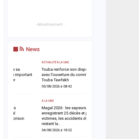
- Advertisement -
News
ACTUALITÉ À LA UNE
ACTUALITÉ À LA UNE
Touba renforce son dispositif sécuritaire
Deuil : Serigne Mountak
ant
avec l’ouverture du commissariat de
appelle les fidèles à privi
Touba Tawfekh
prières plutôt que les vis
05/08/2026 à 08:42
06/08/2026 à 18:22
A LA UNE
A LA UNE
Magal 2026 : les sapeurs-pompiers
Sénégal–Banque mondial
enregistrent 25 décès et près de 800
milliards FCFA pour accél
victimes, les accidents de la route
de développement
restent la…
06/08/2026 à 18:05
04/08/2026 à 18:52