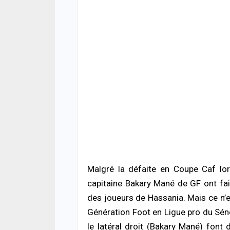
enquête ouverte
06/08
04/08/2026 à 08:58
ACTUA
ACTUALITÉ À LA UNE
Jaxa
Rufisque-Est : sept personnes
tenta
interpellées dans une enquête pour
point
chantage, sextorsion et détention de
06/08
drogue
04/08/2026 à 08:49
ACTUA
Terri
SOCIÉTÉ
risq
Rebeuss : Me Moussa Sarr inspecte de
poli
nuit les cellules les plus surpeuplées
05/08
pour évaluer les conditions de détention
04/08/2026 à 08:24
Malgré la défaite en Coupe Caf lor
capitaine Bakary Mané de GF ont fai
des joueurs de Hassania. Mais ce n’e
Génération Foot en Ligue pro du Sénég
le latéral droit (Bakary Mané) font