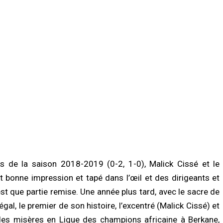
/2026 à 07:07
05/08/2026 à 09:28
LITÉ À LA UNE
A LA UNE
ay : un homme déféré après une
Insécurité routière : le gouvernement
tive de vol à l’arme blanche dans un
affiche son ambition d’un « Magal zé
 multiservice
accident »
/2026 à 07:02
05/08/2026 à 08:57
LITÉ À LA UNE
ACTUALITÉ À LA UNE
toriales 2027 : le FDR alerte sur un
Diourbel : un infanticide sur fond de
ue de report et réclame un dialogue
pratiques mystiques, une jeune mère
tique en urgence
condamnée à six ans de réclusion
/2026 à 18:58
05/08/2026 à 08:49
s de la saison 2018-2019 (0-2, 1-0), Malick Cissé et le
t bonne impression et tapé dans l’œil et des dirigeants et
st que partie remise. Une année plus tard, avec le sacre de
al, le premier de son histoire, l’excentré (Malick Cissé) et
 des misères en Ligue des champions africaine à Berkane,