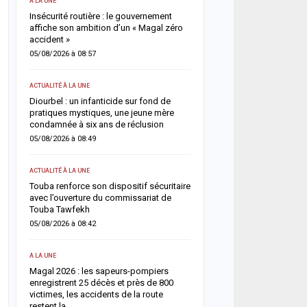
A LA UNE
ACTUALITÉ À LA UNE
Insécurité routière : le gouvernement
Rufisque-Est : sept pers
 un
affiche son ambition d’un « Magal zéro
interpellées dans une en
accident »
chantage, sextorsion et 
drogue
05/08/2026 à 08:57
04/08/2026 à 08:49
ACTUALITÉ À LA UNE
SOCIÉTÉ
n
Diourbel : un infanticide sur fond de
ue
pratiques mystiques, une jeune mère
Rebeuss : Me Moussa Sar
condamnée à six ans de réclusion
nuit les cellules les plus
pour évaluer les conditi
05/08/2026 à 08:49
04/08/2026 à 08:24
ACTUALITÉ À LA UNE
ACTUALITÉ À LA UNE
Touba renforce son dispositif sécuritaire
ant
avec l’ouverture du commissariat de
Absentéisme après le M
Touba Tawfekh
Lamine Dianté somme 17
justifier leur absence
05/08/2026 à 08:42
04/08/2026 à 08:12
A LA UNE
SOCIÉTÉ
Magal 2026 : les sapeurs-pompiers
enregistrent 25 décès et près de 800
Retour du Magal 2026 : l
victimes, les accidents de la route
pompiers recensent 22 d
restent la…
victimes, la vigilance ren