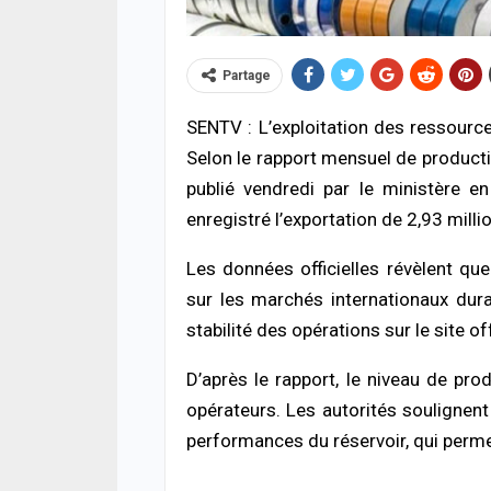
Partage
SENTV : L’exploitation des ressourc
Selon le rapport mensuel de produc
publié vendredi par le ministère e
enregistré l’exportation de 2,93 mill
ACTUA
Cyber
impl
Les données officielles révèlent qu
deux,
sur les marchés internationaux dur
04/08
stabilité des opérations sur le site 
ACTUA
D’après le rapport, le niveau de pr
Jaxa
retr
opérateurs. Les autorités soulignen
enqu
performances du réservoir, qui perme
04/08