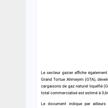
ACTUA
Rufi
inte
chan
drog
04/08
SOCIÉ
Rebe
nuit 
pour
04/08
ACTUA
Abse
Le secteur gazier affiche également 
Lami
justi
Grand Tortue Ahmeyim (GTA), dévelop
04/08
cargaisons de gaz naturel liquéfié 
total commercialisé est estimé à 0,6
SOCIÉ
Reto
Le document indique par ailleurs
pomp
victi