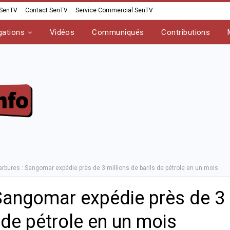
 SenTV
Contact SenTV
Service Commercial SenTV
gations
Vidéos
Communiqués
Contributions
rbures : Sangomar expédie près de 3 millions de barils de pétrole en un mois
Sangomar expédie près de 3
s de pétrole en un mois