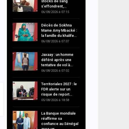
stocks de sang
s’effondrent,…
06/08/2026 à 07:15
Décès de Sokhna
Mame Amy Mbacké :
la famille du khalife…
06/08/2026 à 07:07
Jaxaay : un homme
déféré après une
tentative de vol à…
06/08/2026 à 07:02
Territoriales 2027 : le
FDR alerte sur un
risque de report…
05/08/2026 à 18:58
La Banque mondiale
réaffirme sa
confiance au Sénégal
avec un…