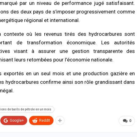
 marqué par un niveau de performance jugé satisfaisant.
es
05/08/2026 à 16:13
tions des deux pays de s’imposer progressivement comme
/2026 à 20:13
gétique régional et international.
ACTUALITÉ À LA UNE
LITÉ À LA UNE
Respect de la dignité des détenus : le
l 2026 : Sokhna Aïda Diallo écarte
ministère de la Justice réforme les
n contexte où les revenus tirés des hydrocarbures sont
 idée de remariage et réaffirme sa
méthodes de fouille
tant de transformation économique. Les autorités
ité à Cheikh Béthio Thioune
05/08/2026 à 13:23
/2026 à 20:05
iatives visant à assurer une gestion transparente des
misant leurs retombées pour l’économie nationale.
SOCIÉTÉ
TÉ
Vacances au Sénégal : la recrudesce
onie Officielle : le Khalife général
des noyades en mer relance l’appel à 
ls exportés en un seul mois et une production gazière en
Mourides alerte sur « un monde qui
prudence
odétruit » et appelle à renforcer…
des hydrocarbures confirme ainsi son rôle grandissant dans
05/08/2026 à 13:11
/2026 à 15:57
négal.
ons de barils de pétrole en un mois
Google+
ReddIt
0