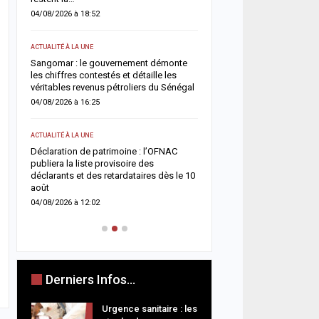
routes
04/08/2026 à 18:52
03/08/2026 à 20:13
ACTUALITÉ À LA UNE
ACTUALITÉ À LA UNE
Sangomar : le gouvernement démonte
les chiffres contestés et détaille les
Magal 2026 : Sokhna Aïda
véritables revenus pétroliers du Sénégal
toute idée de remariage e
fidélité à Cheikh Béthio 
04/08/2026 à 16:25
03/08/2026 à 20:05
ACTUALITÉ À LA UNE
SOCIÉTÉ
nce
Déclaration de patrimoine : l’OFNAC
la
publiera la liste provisoire des
Cérémonie Officielle : le 
déclarants et des retardataires dès le 10
des Mourides alerte sur 
août
s’autodétruit » et appelle
04/08/2026 à 12:02
03/08/2026 à 15:57
Derniers Infos...
Urgence sanitaire : les