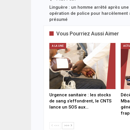
Linguère : un homme arrêté après une
opération de police pour harcèlement 
présumé
Vous Pourriez Aussi Aimer
A LA UNE
ACTU
Urgence sanitaire : les stocks
Déc
de sang s’effondrent, le CNTS
Mbac
lance un SOS aux…
géné
fra
<<<
>>>