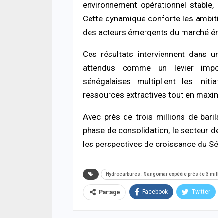
environnement opérationnel stable,
rout
Cette dynamique conforte les ambi
03/08
des acteurs émergents du marché éner
ACTUA
Maga
Ces résultats interviennent dans u
toute
attendus comme un levier impor
fidél
03/08
sénégalaises multiplient les init
ressources extractives tout en maxi
SOCIÉ
Cérém
Avec près de trois millions de bari
des 
s’aut
phase de consolidation, le secteur 
03/08
les perspectives de croissance du Sé
Hydrocarbures : Sangomar expédie près de 3 milli
Facebook
Twitter
Partage