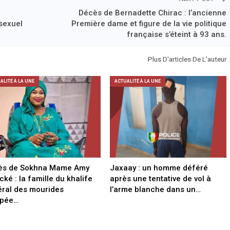
Décès de Bernadette Chirac : l’ancienne
sexuel
Première dame et figure de la vie politique
française s’éteint à 93 ans.
Plus D'articles De L'auteur
ALITÉ À LA UNE
ACTUALITÉ À LA UNE
ès de Sokhna Mame Amy
Jaxaay : un homme déféré
ké : la famille du khalife
après une tentative de vol à
ral des mourides
l’arme blanche dans un…
ppée…