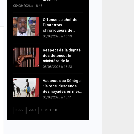
05/08/2026 à 18:45
Offense au chef de
l’État : trois
chroniqueurs de…
05/08/2026 à 16:13
Respect de la dignité
des détenus : le
ministère de la…
05/08/2026 à 13:23
Vacances au Sénégal
: la recrudescence
des noyades en mer…
05/08/2026 à 13:11
<<<
>>>
1 De 3 858