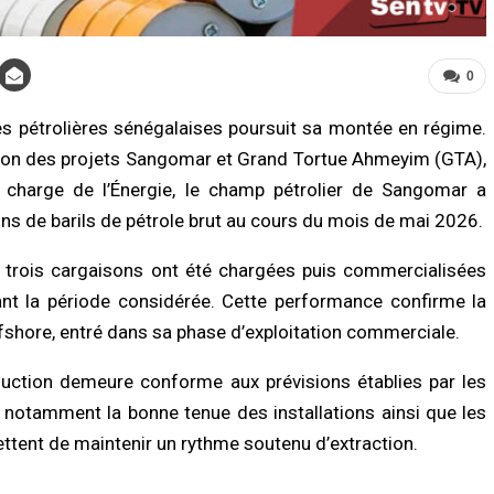
0
es pétrolières sénégalaises poursuit sa montée en régime.
tion des projets Sangomar et Grand Tortue Ahmeyim (GTA),
n charge de l’Énergie, le champ pétrolier de Sangomar a
ions de barils de pétrole brut au cours du mois de mai 2026.
LITÉ À LA UNE
A LA UNE
criminalité en Afrique : l’IA
Urgence sanitaire : les stocks de san
iquée dans plus d’un cybercrime sur
s’effondrent, le CNTS lance un SOS a
e trois cargaisons ont été chargées puis commercialisées
 alerte Interpol
donneurs
ant la période considérée. Cette performance confirme la
/2026 à 11:57
06/08/2026 à 07:15
offshore, entré dans sa phase d’exploitation commerciale.
LITÉ À LA UNE
ACTUALITÉ À LA UNE
oduction demeure conforme aux prévisions établies par les
ay : un enseignant de 32 ans
Décès de Sokhna Mame Amy Mbacké
ouvé mort à son domicile, une
la famille du khalife général des
t notamment la bonne tenue des installations ainsi que les
ête ouverte
mourides frappée par un nouveau deu
ttent de maintenir un rythme soutenu d’extraction.
/2026 à 08:58
06/08/2026 à 07:07