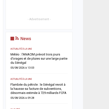
- Advertisement -
News
ACTUALITÉ À LA UNE
ACTUALITÉ À LA UNE
g
Météo : l’ANACIM prévoit trois jours
Cybercriminalité en Afrique
ux
d’orages et de pluies sur une large partie
impliquée dans plus d’un
du Sénégal
deux, alerte Interpol
05/08/2026 à 13:03
04/08/2026 à 11:57
ACTUALITÉ À LA UNE
ACTUALITÉ À LA UNE
 :
Flambée du pétrole : le Sénégal revoit à
Jaxaay : un enseignant d
la hausse sa facture de subventions,
retrouvé mort à son domi
il
désormais estimée à 729 milliards FCFA
enquête ouverte
05/08/2026 à 09:28
04/08/2026 à 08:58