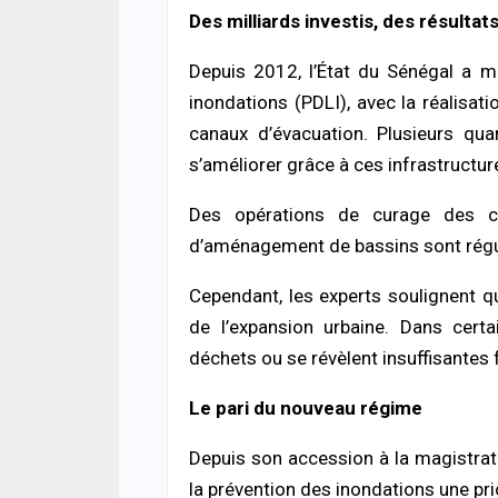
05/08
Des milliards investis, des résultat
ACTUA
Depuis 2012, l’État du Sénégal a 
Toub
avec
inondations (PDLI), avec la réalisa
Toub
canaux d’évacuation. Plusieurs qua
05/08
s’améliorer grâce à ces infrastructur
A LA 
Des opérations de curage des ca
Maga
enre
d’aménagement de bassins sont régul
victi
reste
Cependant, les experts soulignent qu
04/08
de l’expansion urbaine. Dans certa
déchets ou se révèlent insuffisantes 
Le pari du nouveau régime
Depuis son accession à la magistrat
la prévention des inondations une pr