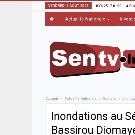
VENDREDI 7 AOÛT 2026
ISSN2517-8199
A Pr
Actualité Nationale
Investi
Accueil
Actualité Nationale
Société
Inondat
Inondations au S
Bassirou Diomaye 