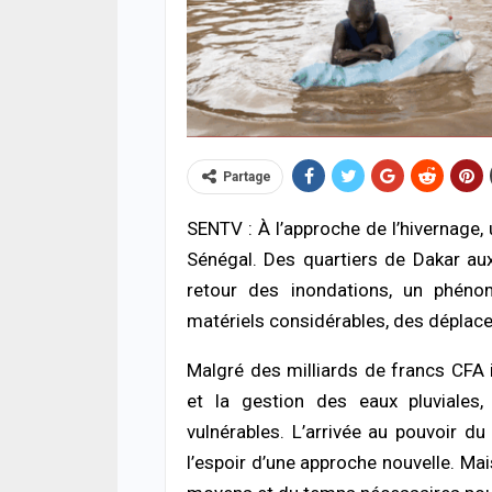
Partage
ACTUA
SENTV : À l’approche de l’hivernage,
Respe
Sénégal. Des quartiers de Dakar aux 
minis
méth
retour des inondations, un phéno
05/08
matériels considérables, des déplac
SOCIÉ
Malgré des milliards de francs CFA 
Vaca
et la gestion des eaux pluviales
des 
prud
vulnérables. L’arrivée au pouvoir 
05/08
l’espoir d’une approche nouvelle. Ma