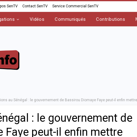
opos SenTV
Contact SenTV
Service Commercial SenTV
gations
Vidéos
Communiqués
Contributions
ions au Sénégal : le gouvernement de Bassirou Diomaye Faye peut-il enfin mettre
énégal : le gouvernement de
Faye peut-il enfin mettre