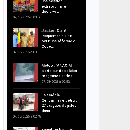
une session
extraordinaire
décisive…
07/08/2026 à 03:06
Justice : Dar Al
Istiqaamah plaide
pour une réforme du
Code…
07/08/2026 à 03:01
Météo : l’ANACIM
alerte sur des pluies
orageuses et des…
07/08/2026 à 02:52
Falémé : la
Gendarmerie détruit
27 dragues illégales
dans…
07/08/2026 à 02:48
Magal Touba 2026 :