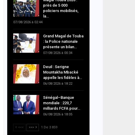
près de 5 000
policiers mobilisés,
la…
07/08/2026 à 02:44
Grand Magal de Touba
: la Police nationale
présente un bilan…
07/08/2026 à 00:34
Deuil : Serigne
Mountakha Mbacké
appelle les fidèles à…
06/08/2026 à 18:22
Sénégal–Banque
mondiale : 220,7
milliards FCFA pour…
06/08/2026 à 18:05
<<<
>>>
1 De 3 859