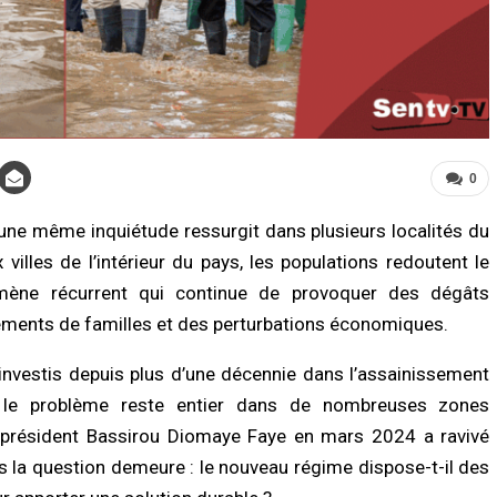
0
LITÉ À LA UNE
ACTUALITÉ À LA UNE
 une même inquiétude ressurgit dans plusieurs localités du
ct de la dignité des détenus : le
Assemblée nationale : une session
villes de l’intérieur du pays, les populations redoutent le
tère de la Justice réforme les
extraordinaire décisive s’ouvre avec s
odes de fouille
commissions d’enquête parlementair
mène récurrent qui continue de provoquer des dégâts
/2026 à 13:23
07/08/2026 à 03:06
ements de familles et des perturbations économiques.
TÉ
ACTUALITÉ À LA UNE
investis depuis plus d’une décennie dans l’assainissement
nces au Sénégal : la recrudescence
Justice : Dar Al Istiqaamah plaide pou
, le problème reste entier dans de nombreuses zones
noyades en mer relance l’appel à la
une réforme du Code de la famille et 
ence
renforcement du rôle des cadis
du président Bassirou Diomaye Faye en mars 2024 a ravivé
/2026 à 13:11
07/08/2026 à 03:01
is la question demeure : le nouveau régime dispose-t-il des