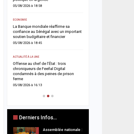
05/08/2026 à 08:49
05/08/2026 à 18:58
ACTUALITÉ À LA UNE
ECONOMIE
Touba renforce son dispos
La Banque mondiale réaffirme sa
avec l’ouverture du comm
confiance au Sénégal avec un important
Touba Tawfekh
soutien budgétaire et financier
05/08/2026 à 08:42
05/08/2026 à 18:45
A LA UNE
ACTUALITÉ À LA UNE
Magal 2026 : les sapeur
Offense au chef de l’État : trois
enregistrent 25 décès et
chroniqueurs de Feeñal Digital
victimes, les accidents d
ets
condamnés à des peines de prison
restent la…
ferme
04/08/2026 à 18:52
05/08/2026 à 16:13
Derniers Infos...
Assemblée nationale :