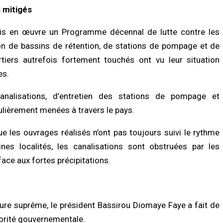
/2026 à 08:49
dispositif…
s mitigés
07/08/2026 à 00:34
LITÉ À LA UNE
mis en œuvre un Programme décennal de lutte contre les
a renforce son dispositif sécuritaire
ACTUALITÉ À LA UNE
 l’ouverture du commissariat de
tion de bassins de rétention, de stations de pompage et de
a Tawfekh
Deuil : Serigne Mountakha Mbacké
rtiers autrefois fortement touchés ont vu leur situation
appelle les fidèles à privilégier les
/2026 à 08:42
prières plutôt que les visites
es.
06/08/2026 à 18:22
UNE
nalisations, d’entretien des stations de pompage et
l 2026 : les sapeurs-pompiers
ECONOMIE
gistrent 25 décès et près de 800
ièrement menées à travers le pays.
mes, les accidents de la route
Sénégal–Banque mondiale : 220,7
nt la…
milliards FCFA pour accélérer les proj
e les ouvrages réalisés n’ont pas toujours suivi le rythme
de développement
/2026 à 18:52
06/08/2026 à 18:05
ines localités, les canalisations sont obstruées par les
face aux fortes précipitations.
ure suprême, le président Bassirou Diomaye Faye a fait de
iorité gouvernementale.