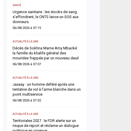
ACTUALITÉ À LA UNE
SANTÉ
s
Météo : l’ANACIM prévoit 
Urgence sanitaire : les stocks de sang
d’orages et de pluies sur
s’effondrent, le CNTS lance un SOS aux
du Sénégal
donneurs
05/08/2026 à 13:03
06/08/2026 à 07:15
ACTUALITÉ À LA UNE
ACTUALITÉ À LA UNE
Flambée du pétrole : le S
Décès de Sokhna Mame Amy Mbacké :
la hausse sa facture de 
in
la famille du khalife général des
désormais estimée à 729
mourides frappée par un nouveau deuil
05/08/2026 à 09:28
06/08/2026 à 07:07
A LA UNE
ACTUALITÉ À LA UNE
Insécurité routière : le 
e
Jaxaay : un homme déféré après une
affiche son ambition d’u
tentative de vol à l’arme blanche dans un
accident »
point multiservice
05/08/2026 à 08:57
06/08/2026 à 07:02
ACTUALITÉ À LA UNE
ACTUALITÉ À LA UNE
Diourbel : un infanticide
Territoriales 2027 : le FDR alerte sur un
pratiques mystiques, un
ar
risque de report et réclame un dialogue
condamnée à six ans de 
politique en urgence