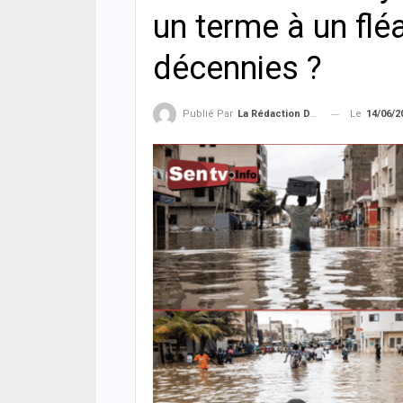
un terme à un flé
décennies ?
Le
14/06/2
Publié Par
La Rédaction De La SenTV.info