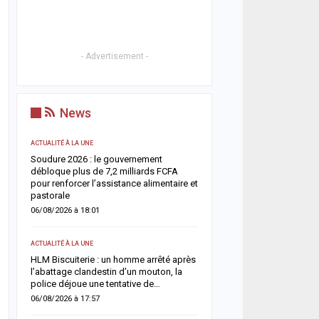
- Advertisement -
News
ACTUALITÉ À LA UNE
ACTUALITÉ À LA UNE
Soudure 2026 : le gouvernement
Respect de la dignité des
ix
débloque plus de 7,2 milliards FCFA
ministère de la Justice r
es
pour renforcer l’assistance alimentaire et
méthodes de fouille
pastorale
05/08/2026 à 13:23
06/08/2026 à 18:01
SOCIÉTÉ
ACTUALITÉ À LA UNE
r
Vacances au Sénégal : l
un
HLM Biscuiterie : un homme arrêté après
des noyades en mer relan
l’abattage clandestin d’un mouton, la
prudence
police déjoue une tentative de…
05/08/2026 à 13:11
06/08/2026 à 17:57