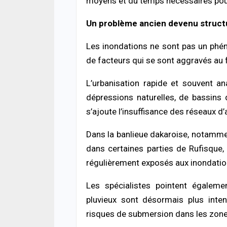
moyens et du temps nécessaires pour
ACTUA
Météo
d’ora
Un problème ancien devenu struct
du S
05/08
Les inondations ne sont pas un phé
de facteurs qui se sont aggravés au f
ACTUA
Flamb
L’urbanisation rapide et souvent a
la h
déso
dépressions naturelles, de bassins 
05/08
s’ajoute l’insuffisance des réseaux
A LA 
Dans la banlieue dakaroise, notamme
Inséc
affi
dans certaines parties de Rufisque,
acci
régulièrement exposés aux inondatio
05/08
Les spécialistes pointent égalem
ACTUA
pluvieux sont désormais plus inte
Diour
prat
risques de submersion dans les zone
cond