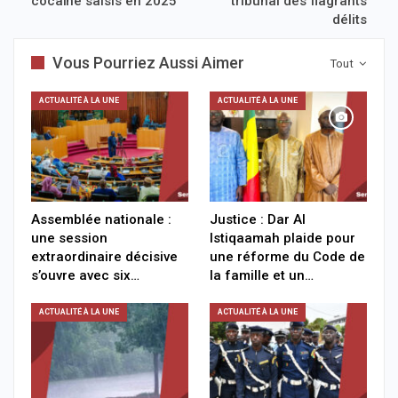
cocaïne saisis en 2025
tribunal des flagrants
délits
Vous Pourriez Aussi Aimer
Tout
ACTUALITÉ À LA UNE
ACTUALITÉ À LA UNE
Assemblée nationale :
Justice : Dar Al
une session
Istiqaamah plaide pour
extraordinaire décisive
une réforme du Code de
s’ouvre avec six…
la famille et un…
ACTUALITÉ À LA UNE
ACTUALITÉ À LA UNE