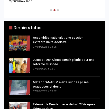
05/08/2026 à 16:13
0
Derniers Infos...
Assemblée nationale : une session
extraordinaire décisive…
07/08/2026 à 03:06
Justice : Dar Al Istiqaamah plaide pour une
réforme du Code…
07/08/2026 à 03:01
Météo : l’ANACIM alerte sur des pluies
orageuses et des…
07/08/2026 à 02:52
Falémé : la Gendarmerie détruit 27 dragues
illégales dans…