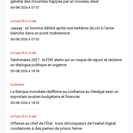
général des mourides frappée par un nouveau deuil
s
06/08/2026 à 07:07
0
ACTUALITÉ À LA UNE
A 
Jaxaay : un homme déféré après une tentative de vol à l’arme
I
blanche dans un point multiservice
M
06/08/2026 à 07:02
0
ACTUALITÉ À LA UNE
AC
Territoriales 2027 : le FDR alerte sur un risque de report et réclame
D
un dialogue politique en urgence
j
05/08/2026 à 18:58
0
ECONOMIE
AC
er
La Banque mondiale réaffirme sa confiance au Sénégal avec un
T
important soutien budgétaire et financier
c
05/08/2026 à 18:45
0
ACTUALITÉ À LA UNE
A 
Offense au chef de l’État : trois chroniqueurs de Feeñal Digital
M
condamnés à des peines de prison ferme
d