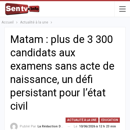
Accueil
Actualité à la une
Matam : plus de 3 300
candidats aux
examens sans acte de
naissance, un défi
persistant pour l’état
civil
ACTUALITÉ À LA UNE
EDUCATION
Le
10/06/2026 à 12 h 23 min
Publié Par
La Rédaction De La SenTV.info