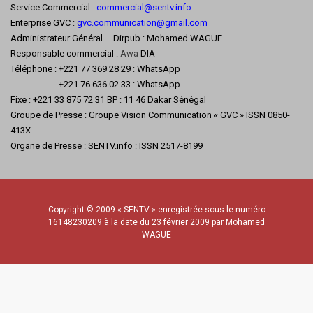
Service Commercial :
commercial@sentv.
info
Enterprise GVC :
gvc.communication@gmail.com
Administrateur Général – Dirpub : Mohamed WAGUE
Responsable commercial :
Awa
DIA
Téléphone : +221 77 369 28 29 : WhatsApp
+221 76 636 02 33 : WhatsApp
Fixe : +221 33 875 72 31 BP : 11 46 Dakar Sénégal
Groupe de Presse : Groupe Vision Communication « GVC » ISSN 0850-
413X
Organe de Presse : SENTV.info : ISSN 2517-8199
Copyright © 2009 « SENTV » enregistrée sous le numéro
16148230209 à la date du 23 février 2009 par Mohamed
WAGUE