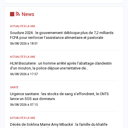
News
ACTUALITÉ À LA UNE
AC
re
Soudure 2026 : le gouvernement débloque plus de 7,2 milliards
R
FCFA pour renforcer l’assistance alimentaire et pastorale
r
06/08/2026 à 18:01
0
ACTUALITÉ À LA UNE
S
la
HLM Biscuiterie : un homme arrêté après l’abattage clandestin
V
d’un mouton, la police déjoue une tentative de…
r
06/08/2026 à 17:57
0
SANTÉ
AC
Urgence sanitaire : les stocks de sang s’effondrent, le CNTS
M
lance un SOS aux donneurs
l
06/08/2026 à 07:15
0
ACTUALITÉ À LA UNE
AC
Décès de Sokhna Mame Amy Mbacké : la famille du khalife
F