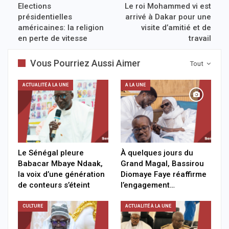
Elections
Le roi Mohammed vi est
présidentielles
arrivé à Dakar pour une
américaines: la religion
visite d’amitié et de
en perte de vitesse
travail
Vous Pourriez Aussi Aimer
Tout
ACTUALITÉ À LA UNE
A LA UNE
Le Sénégal pleure
À quelques jours du
Babacar Mbaye Ndaak,
Grand Magal, Bassirou
la voix d’une génération
Diomaye Faye réaffirme
de conteurs s’éteint
l’engagement…
CULTURE
ACTUALITÉ À LA UNE