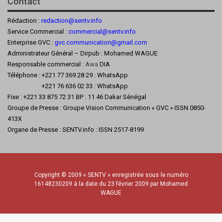
Contact
Rédaction :
redaction@sentv.info
Service Commercial :
commercial@sentv.
info
Enterprise GVC :
gvc.communication@gmail.com
Administrateur Général – Dirpub : Mohamed WAGUE
Responsable commercial :
Awa
DIA
Téléphone : +221 77 369 28 29 : WhatsApp
+221 76 636 02 33 : WhatsApp
Fixe : +221 33 875 72 31 BP : 11 46 Dakar Sénégal
Groupe de Presse : Groupe Vision Communication « GVC » ISSN 0850-
413X
Organe de Presse : SENTV.info : ISSN 2517-8199
Copyright © 2009 « SENTV » enregistrée sous le numéro
16148230209 à la date du 23 février 2009 par Mohamed
WAGUE