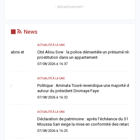
- Advertisement -
News
ACTUALITÉ À LA UNE
A 
Cité Aliou Sow : la police démantèle un présumé réseau de
M
prostitution dans un appartement
r
07/08/2026 à 16:37
0
ACTUALITÉ À LA UNE
AC
Politique : Aminata Touré revendique une majorité de maires
É
autour du président Diomaye Faye
c
07/08/2026 à 16:32
0
ACTUALITÉ À LA UNE
AC
Déclaration de patrimoine : après l’échéance du 31 juillet, Me
K
Moussa Sarr exige la mise en conformité des retardataires
0
07/08/2026 à 16:25