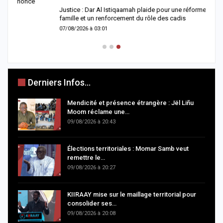
s
Justice : Dar Al Istiqaamah plaide pour une réforme du Code de la
0
famille et un renforcement du rôle des cadis
07/08/2026 à 03:01
Derniers Infos...
Mendicité et présence étrangère : Jël Liñu
Moom réclame une…
09/08/2026 à 20:43
Élections territoriales : Momar Samb veut
remettre le…
09/08/2026 à 20:27
KIIRAAY mise sur le maillage territorial pour
consolider ses…
09/08/2026 à 20:08