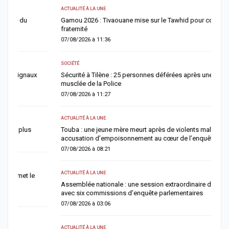
P
ACTUALITÉ À LA UNE
A
Gamou 2026 : Tivaouane mise sur le Tawhid pour consolider la
d
fraternité
0
07/08/2026 à 11:36
AC
SOCIÉTÉ
À
Sécurité à Tilène : 25 personnes déférées après une descente
f
musclée de la Police
0
07/08/2026 à 11:27
AC
ACTUALITÉ À LA UNE
R
Touba : une jeune mère meurt après de violents malaises, une
a
accusation d’empoisonnement au cœur de l’enquête
0
07/08/2026 à 08:21
AC
ACTUALITÉ À LA UNE
L
Assemblée nationale : une session extraordinaire décisive s’ouvre
0
avec six commissions d’enquête parlementaires
07/08/2026 à 03:06
S
K
ACTUALITÉ À LA UNE