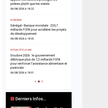
05/08/2026 à 18:45
prières plutôt que les visites
06/08/2026 à 18:22
ACTUALITÉ À LA UNE
e
Offense au chef de l’État 
ECONOMIE
chroniqueurs de Feeñal D
Sénégal–Banque mondiale : 220,7
condamnés à des peines
milliards FCFA pour accélérer les projets
ferme
de développement
05/08/2026 à 16:13
06/08/2026 à 18:05
ACTUALITÉ À LA UNE
ACTUALITÉ À LA UNE
Respect de la dignité des
ix
Soudure 2026 : le gouvernement
ministère de la Justice r
es
débloque plus de 7,2 milliards FCFA
méthodes de fouille
pour renforcer l’assistance alimentaire et
05/08/2026 à 13:23
pastorale
06/08/2026 à 18:01
Derniers Infos...