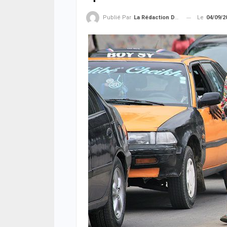
Le
04/09/2
Publié Par
La Rédaction De La SenTV.info