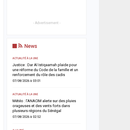
- Advertisement -
News
ACTUALITÉ À LA UNE
ACTUALITÉ À LA UNE
t
Justice : Dar Al Istiqaamah plaide pour
HLM Biscuiterie : un hom
une réforme du Code de la famille et un
l’abattage clandestin d’u
renforcement du rôle des cadis
police déjoue une tentat
07/08/2026 à 03:01
06/08/2026 à 17:57
ACTUALITÉ À LA UNE
SANTÉ
un
Météo : l’ANACIM alerte sur des pluies
Urgence sanitaire : les 
 un
orageuses et des vents forts dans
s’effondrent, le CNTS la
plusieurs régions du Sénégal
donneurs
07/08/2026 à 02:52
06/08/2026 à 07:15