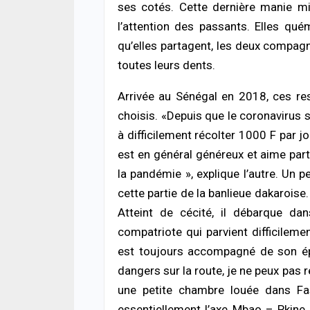
ACTUA
ses cotés. Cette dernière manie mie
Décè
l’attention des passants. Elles q
la fa
mour
qu’elles partagent, les deux compagn
06/08
toutes leurs dents.
ACTUA
Arrivée au Sénégal en 2018, ces re
Jaxa
tenta
choisis. «Depuis que le coronavirus s
point
à difficilement récolter 1000 F par jo
06/08
est en général généreux et aime par
la pandémie », explique l’autre. Un pe
ACTUA
Terri
cette partie de la banlieue dakaroise. 
risq
Atteint de cécité, il débarque da
poli
05/08
compatriote qui parvient difficilemen
est toujours accompagné de son ép
ECON
dangers sur la route, je ne peux pas r
La B
conf
une petite chambre louée dans Fass
souti
essentiellement l’axe Mbao – Pkine. 