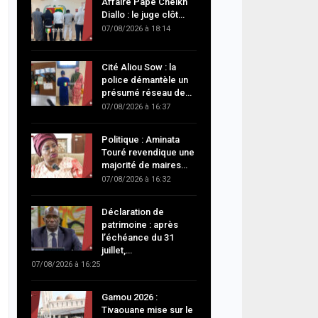
Affaire Pape Cheikh
Diallo : le juge clôt…
07/08/2026 à 18:14
Cité Aliou Sow : la
police démantèle un
présumé réseau de…
07/08/2026 à 16:37
Politique : Aminata
Touré revendique une
majorité de maires…
07/08/2026 à 16:32
Déclaration de
patrimoine : après
l’échéance du 31
juillet,…
07/08/2026 à 16:25
Gamou 2026 :
Tivaouane mise sur le