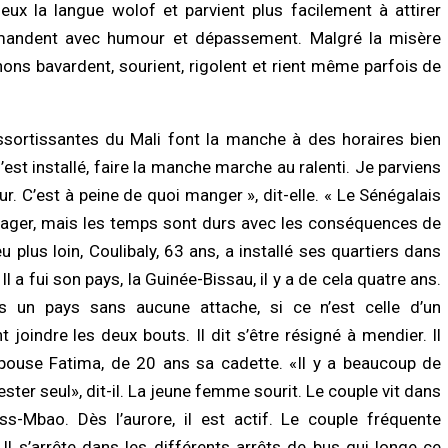
LITÉ À LA UNE
ACTUALITÉ À LA UNE
ux la langue wolof et parvient plus facilement à attirer
s de Sokhna Mame Amy Mbacké :
Politique : Aminata Touré revendique 
uémandent avec humour et dépassement. Malgré la misère
mille du khalife général des
majorité de maires autour du préside
ides frappée par un nouveau deuil
Diomaye Faye
ons bavardent, sourient, rigolent et rient même parfois de
/2026 à 07:07
07/08/2026 à 16:32
LITÉ À LA UNE
ACTUALITÉ À LA UNE
ssortissantes du Mali font la manche à des horaires bien
ay : un homme déféré après une
Déclaration de patrimoine : après
tive de vol à l’arme blanche dans un
l’échéance du 31 juillet, Me Moussa S
’est installé, faire la manche marche au ralenti. Je parviens
 multiservice
exige la mise en conformité des
ur. C’est à peine de quoi manger », dit-elle. « Le Sénégalais
retardataires
/2026 à 07:02
07/08/2026 à 16:25
tager, mais les temps sont durs avec les conséquences de
u plus loin, Coulibaly, 63 ans, a installé ses quartiers dans
LITÉ À LA UNE
ACTUALITÉ À LA UNE
toriales 2027 : le FDR alerte sur un
Il a fui son pays, la Guinée-Bissau, il y a de cela quatre ans.
ue de report et réclame un dialogue
Gamou 2026 : Tivaouane mise sur le
ns un pays sans aucune attache, si ce n’est celle d’un
tique en urgence
Tawhid pour consolider la fraternité
/2026 à 18:58
07/08/2026 à 11:36
t joindre les deux bouts. Il dit s’être résigné à mendier. Il
ouse Fatima, de 20 ans sa cadette. «Il y a beaucoup de
OMIE
SOCIÉTÉ
ester seul», dit-il. La jeune femme sourit. Le couple vit dans
anque mondiale réaffirme sa
Sécurité à Tilène : 25 personnes
iance au Sénégal avec un important
déférées après une descente musclé
-Mbao. Dès l’aurore, il est actif. Le couple fréquente
en budgétaire et financier
de la Police
Il s’arrête dans les différents arrêts de bus qui longe ce