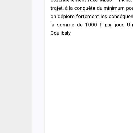
05/08
trajet, à la conquête du minimum pour
ACTUA
on déplore fortement les conséquenc
Offen
la somme de 1000 F par jour. Un
chro
cond
Coulibaly.
ferm
05/08
ACTUA
Respe
minis
méth
05/08