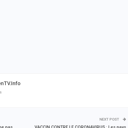
enTV.info
s
NEXT POST
 ne pas
VACCIN CONTRE LE CORONAVIRUS : Les pays