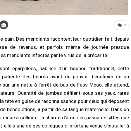
0
e-pain. Des mendiants racontent leur quotidien fait, depuis
baisse de revenus, et parfois même de journée presque
es mendiants infectés par le virus de la précarité.
LITÉ À LA UNE
A LA UNE
Biscuiterie : un homme arrêté après
Affaire Pape Cheikh Diallo : le juge clô
nt éparpillées, habillée d’un boubou traditionnel, cette
attage clandestin d’un mouton, la
l’instruction, prononce plusieurs non-
ce déjoue une tentative de…
lieux et renvoie des prévenus…
 patienté des heures avant de pouvoir bénéficier de sa
/2026 à 17:57
07/08/2026 à 18:14
 sur une natte à l’arrêt de bus de Fass Mbao, elle attend,
ateurs. Quantité de jambes défilent sous ses yeux, rares
É
ACTUALITÉ À LA UNE
se la tête en guise de reconnaissance pour ceux qui déposent
nce sanitaire : les stocks de sang
Cité Aliou Sow : la police démantèle 
fondrent, le CNTS lance un SOS aux
présumé réseau de prostitution dans
 de bénédictions, à partir de sa langue maternelle. Dans un
eurs
appartement
ntinue à solliciter la charité d’âme des passants. «Dès que
/2026 à 07:15
07/08/2026 à 16:37
e t-elle à une de ses collègues d’infortune venue s’installer à