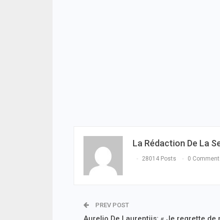
La Rédaction De La S
28014 Posts
0 Comment
PREV POST
Aurelio De Laurentiis: « Je regrette de