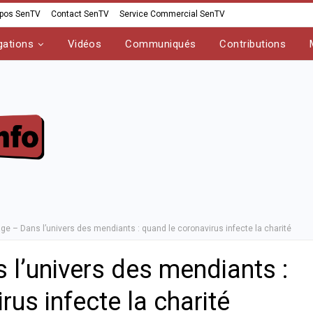
opos SenTV
Contact SenTV
Service Commercial SenTV
gations
Vidéos
Communiqués
Contributions
ge – Dans l’univers des mendiants : quand le coronavirus infecte la charité
 l’univers des mendiants :
rus infecte la charité