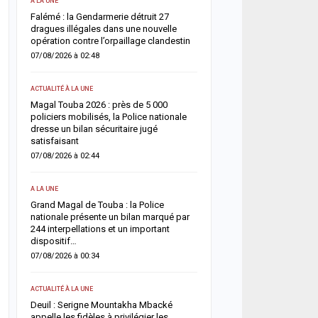
A LA UNE
ACTUALITÉ À LA UNE
une
Falémé : la Gendarmerie détruit 27
Décès de Sokhna Mame 
nt
dragues illégales dans une nouvelle
la famille du khalife géné
opération contre l’orpaillage clandestin
mourides frappée par un
07/08/2026 à 02:48
06/08/2026 à 07:07
ACTUALITÉ À LA UNE
ACTUALITÉ À LA UNE
Magal Touba 2026 : près de 5 000
Jaxaay : un homme défér
arr
policiers mobilisés, la Police nationale
tentative de vol à l’arme
dresse un bilan sécuritaire jugé
point multiservice
satisfaisant
06/08/2026 à 07:02
07/08/2026 à 02:44
ACTUALITÉ À LA UNE
A LA UNE
Territoriales 2027 : le FDR
Grand Magal de Touba : la Police
risque de report et récl
nationale présente un bilan marqué par
politique en urgence
244 interpellations et un important
05/08/2026 à 18:58
dispositif…
07/08/2026 à 00:34
ECONOMIE
La Banque mondiale réaf
ACTUALITÉ À LA UNE
e
confiance au Sénégal av
Deuil : Serigne Mountakha Mbacké
soutien budgétaire et fin
appelle les fidèles à privilégier les