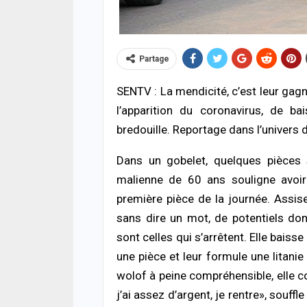
Partage
SENTV : La mendicité, c’est leur gagn
l’apparition du coronavirus, de 
bredouille. Reportage dans l’univers d
ACTUA
HLM 
Dans un gobelet, quelques pièces so
l’ab
poli
malienne de 60 ans souligne avoir
06/08
première pièce de la journée. Assise
sans dire un mot, de potentiels don
SANT
sont celles qui s’arrêtent. Elle bais
Urge
s’ef
une pièce et leur formule une litanie
donn
wolof à peine compréhensible, elle co
06/08
j’ai assez d’argent, je rentre», souffl