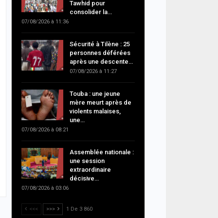
Tawhid pour
consolider la…
07/08/2026 à 11:36
Sécurité à Tilène : 25
personnes déférées
après une descente…
07/08/2026 à 11:27
Touba : une jeune
mère meurt après de
violents malaises,
une…
07/08/2026 à 08:21
Assemblée nationale :
une session
extraordinaire
décisive…
07/08/2026 à 03:06
<<<
>>>
1 De 3 860