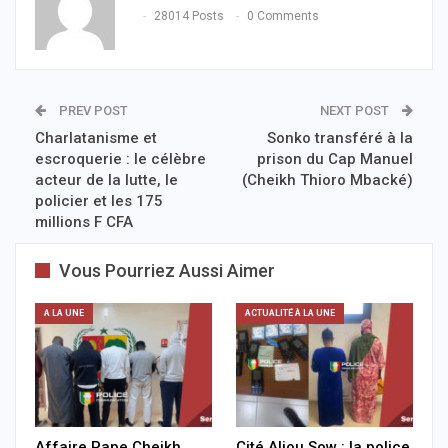
28014 Posts
0 Comments
PREV POST
NEXT POST
Charlatanisme et
Sonko transféré à la
escroquerie : le célèbre
prison du Cap Manuel
acteur de la lutte, le
(Cheikh Thioro Mbacké)
policier et les 175
millions F CFA
Vous Pourriez Aussi Aimer
A LA UNE
ACTUALITÉ À LA UNE
Affaire Pape Cheikh
Cité Aliou Sow : la police