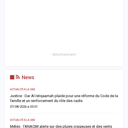
- Advertisement -
News
ACTUALITÉ À LA UNE
 de la
HLM Biscuiterie : un homme arrêté après l’abattage clandestin
d’un mouton, la police déjoue une tentative de…
06/08/2026 à 17:57
SANTÉ
ts
Urgence sanitaire : les stocks de sang s’effondrent, le CNTS