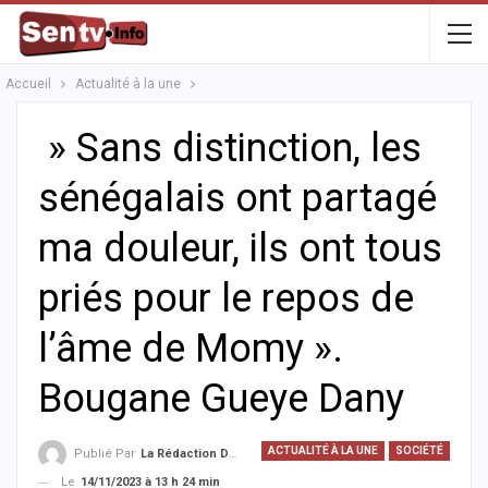
Accueil
Actualité à la une
» Sans distinction, les
sénégalais ont partagé
ma douleur, ils ont tous
priés pour le repos de
l’âme de Momy ».
Bougane Gueye Dany
ACTUALITÉ À LA UNE
SOCIÉTÉ
Publié Par
La Rédaction De La SenTV.info
Le
14/11/2023 à 13 h 24 min