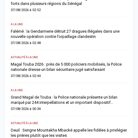
lance un SOS aux donneurs
06/08/2026 à 07:15
ACTUALITÉ À LA UNE
ne
Décès de Sokhna Mame Amy Mbacké : la famille du khalife
général des mourides frappée par un nouveau deuil
06/08/2026 à 07:07
ACTUALITÉ À LA UNE
ice
Jaxaay : un homme déféré après une tentative de vol à l’arme
blanche dans un point multiservice
06/08/2026 à 07:02
ACTUALITÉ À LA UNE
Territoriales 2027 : le FDR alerte sur un risque de report et réclame
un dialogue politique en urgence
05/08/2026 à 18:58
ECONOMIE
légier
La Banque mondiale réaffirme sa confiance au Sénégal avec un
important soutien budgétaire et financier