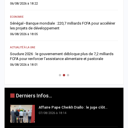
05/08/2026 à 18:45
ACTUALITÉ À LA UNE
érer
Offense au chef de l’État : trois chroniqueurs de Feeñal Digital
condamnés à des peines de prison ferme
05/08/2026 à 16:13
ACTUALITÉ À LA UNE
rds
Respect de la dignité des détenus : le ministère de la Justice
réforme les méthodes de fouille
05/08/2026 à 13:23
Derniers Infos...
Affaire Pape Cheikh Diallo : le juge clôt…
07/08/2026 à 18:14