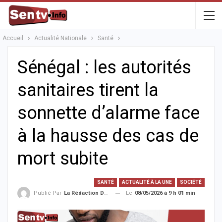
Accueil
Actualité Nationale
Santé
Sénégal : les autorités
sanitaires tirent la
sonnette d’alarme face
à la hausse des cas de
mort subite
SANTÉ
ACTUALITÉ À LA UNE
SOCIÉTÉ
Le
08/05/2026 à 9 h 01 min
Publié Par
La Rédaction De La SenTV.info