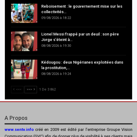
Reboisement : le gouvernement mise sur les
collectivités…
09/08/2026 à 18:22
Lionel Messi frappé par un deuil : son père
Jorge s’éteint à…
08/08/2026 à 19:30
Kédougou : deux Nigérianes exploitées dans
la prostitution,…
08/08/2026 à 19:24
<<<
>>>
1 De 3 862
A Propos
www.sentv.info
créé en 2009 est édité par l’entreprise Groupe Vision
Communication (GVC) afin de donner plus de visibilité à ses clients mais