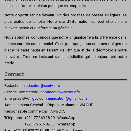
aussi d’informer l’opinion publique en temps réel.
Notre objectif est de devenir l’un des organes de presse en lignes les
plus visités de la toile. Notre site d’information se veut être un site
d’investigation et d’information générale.
Nous sommes convaincus que notre originalité fera la différence dans
ce secteur très concurrentiel. C’est pourquoi, nous sommes obligés de
placer la barre haute en faisant de l’éthique et de la déontologie notre
cheval de Troie en insistant sur la crédibilité qui a toujours été notre
crédo.
Contact
Rédaction :
redaction@sentv.info
Service Commercial :
commercial@sentv.
info
Enterprise GVC :
gvc.communication@gmail.com
Administrateur Général – Dirpub : Mohamed WAGUE
Responsable commercial :
Awa
DIA
Téléphone : +221 77 369 28 29 : WhatsApp
+221 76 636 02 33 : WhatsApp
Fixe : +221 33 875 72 31 BP : 11 46 Dakar Sénégal