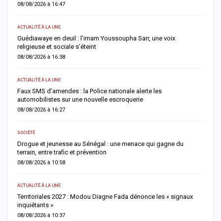
08/08/2026 à 16:47
0
ACTUALITÉ À LA UNE
AC
u
Guédiawaye en deuil : l’imam Youssoupha Sarr, une voix
P
religieuse et sociale s’éteint
a
08/08/2026 à 16:38
0
ACTUALITÉ À LA UNE
AC
es
Faux SMS d’amendes : la Police nationale alerte les
D
automobilistes sur une nouvelle escroquerie
M
08/08/2026 à 16:27
0
SOCIÉTÉ
AC
et
Drogue et jeunesse au Sénégal : une menace qui gagne du
G
terrain, entre trafic et prévention
f
08/08/2026 à 10:58
0
ACTUALITÉ À LA UNE
S
Territoriales 2027 : Modou Diagne Fada dénonce les « signaux
S
inquiétants »
m
08/08/2026 à 10:37
0