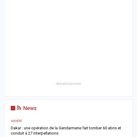
- Advertisement -
News
SOCIÉTÉ
AC
Dakar : une opération de la Gendarmerie fait tomber 60 abris et
C
conduit à 27 interpellations
p