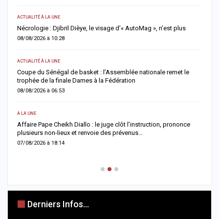
ACTUALITÉ À LA UNE
AC
Nécrologie : Djibril Dièye, le visage d’« AutoMag », n’est plus
T
a
08/08/2026 à 10:28
0
ACTUALITÉ À LA UNE
AC
ns
Coupe du Sénégal de basket : l’Assemblée nationale remet le
trophée de la finale Dames à la Fédération
A
a
08/08/2026 à 06:53
0
A LA UNE
AC
Affaire Pape Cheikh Diallo : le juge clôt l’instruction, prononce
plusieurs non-lieux et renvoie des prévenus…
J
f
07/08/2026 à 18:14
0
Derniers Infos...