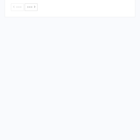
<<<
>>>