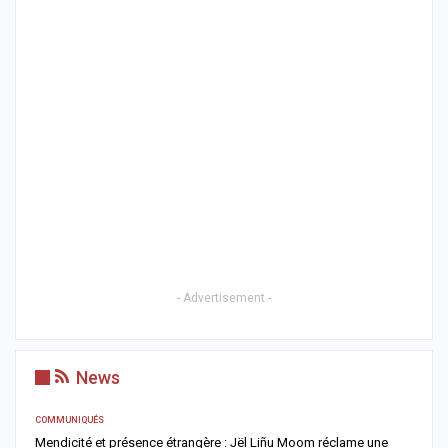
- Advertisement -
News
COMMUNIQUÉS
S
Mendicité et présence étrangère : Jël Liñu Moom réclame une
D