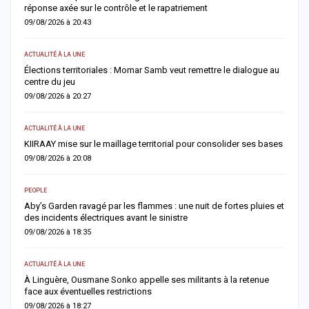
réponse axée sur le contrôle et le rapatriement
c
09/08/2026 à 20:43
0
ACTUALITÉ À LA UNE
AC
Élections territoriales : Momar Samb veut remettre le dialogue au
G
centre du jeu
r
09/08/2026 à 20:27
0
ACTUALITÉ À LA UNE
AC
KIIRAAY mise sur le maillage territorial pour consolider ses bases
F
a
09/08/2026 à 20:08
0
PEOPLE
S
Aby’s Garden ravagé par les flammes : une nuit de fortes pluies et
des incidents électriques avant le sinistre
D
t
09/08/2026 à 18:35
0
ACTUALITÉ À LA UNE
AC
À Linguère, Ousmane Sonko appelle ses militants à la retenue
face aux éventuelles restrictions
T
i
09/08/2026 à 18:27