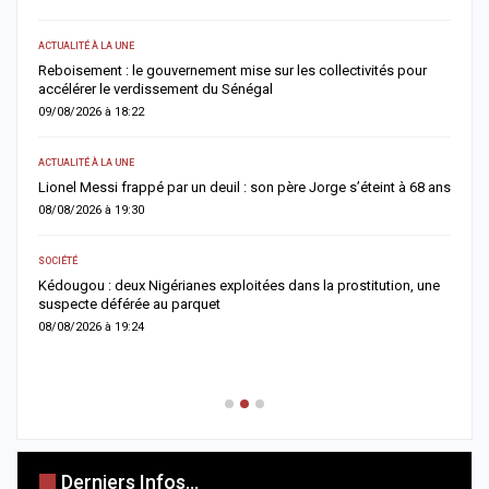
0
ACTUALITÉ À LA UNE
AC
Reboisement : le gouvernement mise sur les collectivités pour
s
accélérer le verdissement du Sénégal
N
09/08/2026 à 18:22
0
ACTUALITÉ À LA UNE
AC
Lionel Messi frappé par un deuil : son père Jorge s’éteint à 68 ans
C
t
08/08/2026 à 19:30
0
SOCIÉTÉ
A 
Kédougou : deux Nigérianes exploitées dans la prostitution, une
suspecte déférée au parquet
A
p
08/08/2026 à 19:24
0
Derniers Infos...