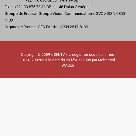
+221 76 636 02 33 : WhatsApp
Fixe : +221 33 875 72 31 BP : 11 46 Dakar Sénégal
Groupe de Presse : Groupe Vision Communication « GVC » ISSN 0850-
413X
Organe de Presse : SENTV.info : ISSN 2517-8199
Copyright © 2009 « SENTV » enregistrée sous le numéro
16148230209 à la date du 23 février 2009 par Mohamed
WAGUE