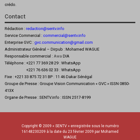
crédo.
Contact
Rédaction :
redaction@sentv.info
Service Commercial :
commercial@sentv.
info
Enterprise GVC :
gvc.communication@gmail.com
Administrateur Général – Dirpub : Mohamed WAGUE
Responsable commercial :
Awa
DIA
Téléphone : +221 77 369 28 29 : WhatsApp
+221 76 636 02 33 : WhatsApp
Fixe : +221 33 875 72 31 BP : 11 46 Dakar Sénégal
Groupe de Presse : Groupe Vision Communication « GVC » ISSN 0850-
413X
Organe de Presse : SENTV.info : ISSN 2517-8199
Copyright © 2009 « SENTV » enregistrée sous le numéro
16148230209 à la date du 23 février 2009 par Mohamed
WAGUE