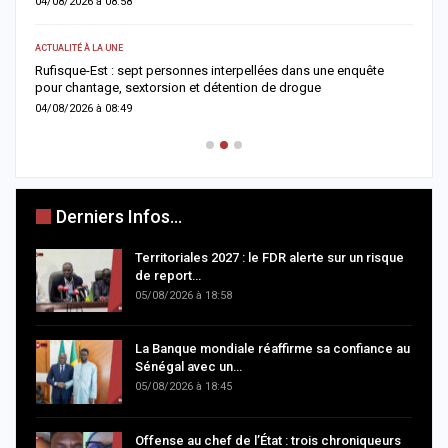
03/08/2026 à 10:54
A LA UNE
quête
Affaire Mégapari : un réseau présumé de fraude en ligne au cœ
d’un détournement de plus de 7 milliards FCFA
03/08/2026 à 07:30
Derniers Infos...
Territoriales 2027 : le FDR alerte sur un risque
de report…
05/08/2026 à 18:58
La Banque mondiale réaffirme sa confiance au
Sénégal avec un…
05/08/2026 à 18:45
Offense au chef de l’État : trois chroniqueurs