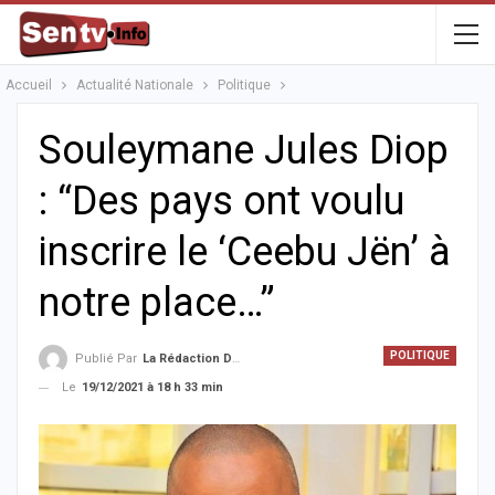
Accueil
Actualité Nationale
Politique
Souleymane Jules Diop
: “Des pays ont voulu
inscrire le ‘Ceebu Jën’ à
notre place…”
POLITIQUE
Publié Par
La Rédaction De La SenTV.info
Le
19/12/2021 à 18 h 33 min