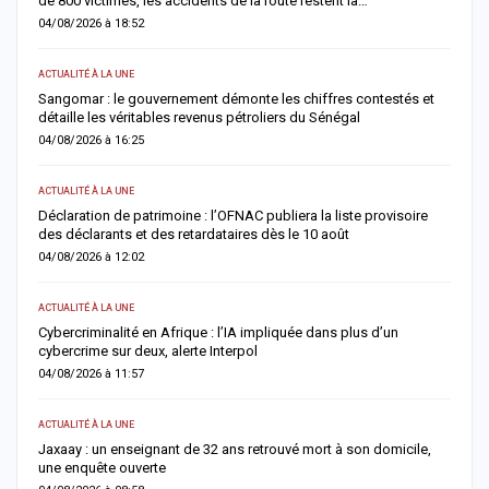
et 685 victimes, la vigilance renforcée sur les routes
03/08/2026 à 20:13
ACTUALITÉ À LA UNE
stés et
Magal 2026 : Sokhna Aïda Diallo écarte toute idée de remariage
et réaffirme sa fidélité à Cheikh Béthio Thioune
03/08/2026 à 20:05
SOCIÉTÉ
visoire
Cérémonie Officielle : le Khalife général des Mourides alerte sur 
un monde qui s’autodétruit » et appelle à renforcer…
03/08/2026 à 15:57
SOCIÉTÉ
un
Ziguinchor : un vaste réseau de migration clandestine démantel
six personnes déférées après l’échec d’un…
03/08/2026 à 15:44
ACTUALITÉ À LA UNE
micile,
Affaire des 100 millions de Sandaga : l’influenceuse « Bébé Ré
» obtient une liberté provisoire après des…