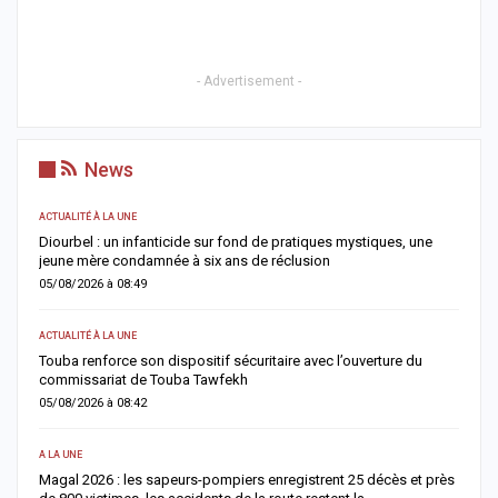
- Advertisement -
News
SOCIÉTÉ
s, une
Rebeuss : Me Moussa Sarr inspecte de nuit les cellules les plus
surpeuplées pour évaluer les conditions de détention
04/08/2026 à 08:24
ACTUALITÉ À LA UNE
re du
Absentéisme après le Magal : Mamadou Lamine Dianté somme
179 agents de justifier leur absence
04/08/2026 à 08:12
SOCIÉTÉ
s et près
Retour du Magal 2026 : les sapeurs-pompiers recensent 22 déc