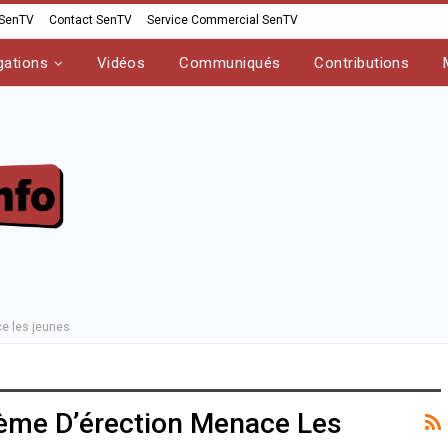
 SenTV
Contact SenTV
Service Commercial SenTV
gations
Vidéos
Communiqués
Contributions
ce les jeunes
lème D’érection Menace Les