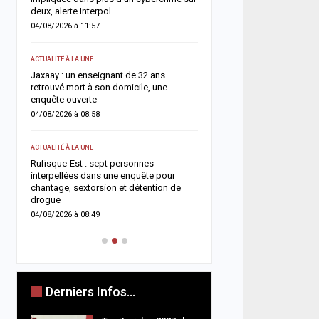
deux, alerte Interpol
03/08/2026 à 15:44
04/08/2026 à 11:57
ACTUALITÉ À LA UNE
ACTUALITÉ À LA UNE
 à
Affaire des 100 millions
Jaxaay : un enseignant de 32 ans
l’influenceuse « Bébé Ré
CFA
retrouvé mort à son domicile, une
liberté provisoire après 
enquête ouverte
03/08/2026 à 10:54
04/08/2026 à 08:58
A LA UNE
ACTUALITÉ À LA UNE
Affaire Mégapari : un r
ro
Rufisque-Est : sept personnes
fraude en ligne au cœur 
interpellées dans une enquête pour
détournement de plus de 
chantage, sextorsion et détention de
FCFA
drogue
03/08/2026 à 07:30
04/08/2026 à 08:49
Derniers Infos...