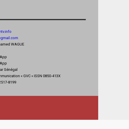
tv.
info
@gmail.com
 Mohamed WAGUE
sApp
App
kar Sénégal
mmunication « GVC » ISSN 0850-413X
 2517-8199