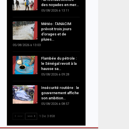
des noyades en mer…
05/08/2026 à 13:11
Météo : l’ANACIM
prévoit trois jours
d’orages et de
pluies…
05/08/2026 à 13:03
Flambée du pétrole :
le Sénégal revoit à la
hausse sa…
05/08/2026 à 09:28
Insécurité routière : le
gouvernement affiche
son ambition…
05/08/2026 à 08:57
<<<
>>>
1 De 3 858