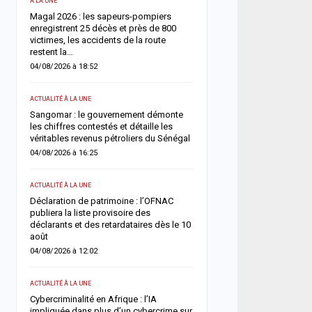
A LA UNE
SOCIÉTÉ
Magal 2026 : les sapeurs-pompiers
Retour du Magal 2026 : l
enregistrent 25 décès et près de 800
pompiers recensent 22 d
victimes, les accidents de la route
victimes, la vigilance ren
restent la…
routes
04/08/2026 à 18:52
03/08/2026 à 20:13
ACTUALITÉ À LA UNE
ACTUALITÉ À LA UNE
Sangomar : le gouvernement démonte
Magal 2026 : Sokhna Aïda
les chiffres contestés et détaille les
toute idée de remariage e
véritables revenus pétroliers du Sénégal
fidélité à Cheikh Béthio 
04/08/2026 à 16:25
03/08/2026 à 20:05
ACTUALITÉ À LA UNE
SOCIÉTÉ
nce
Déclaration de patrimoine : l’OFNAC
Cérémonie Officielle : le 
la
publiera la liste provisoire des
des Mourides alerte sur 
déclarants et des retardataires dès le 10
s’autodétruit » et appelle
août
03/08/2026 à 15:57
04/08/2026 à 12:02
SOCIÉTÉ
ACTUALITÉ À LA UNE
Ziguinchor : un vaste rés
rtie
Cybercriminalité en Afrique : l’IA
migration clandestine dé
impliquée dans plus d’un cybercrime sur
personnes déférées aprè