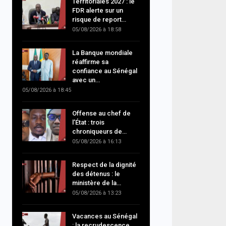
Territoriales 2027 : le
FDR alerte sur un
risque de report…
05/08/2026 à 18:58
La Banque mondiale
réaffirme sa
confiance au Sénégal
avec un…
05/08/2026 à 18:45
Offense au chef de
l’État : trois
chroniqueurs de…
05/08/2026 à 16:13
Respect de la dignité
des détenus : le
ministère de la…
05/08/2026 à 13:23
Vacances au Sénégal
: la recrudescence