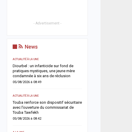
- Advertisement -
News
ACTUALITÉ À LA UNE
SOCIÉTÉ
n
Diourbel : un infanticide sur fond de
Rebeuss : Me Moussa Sar
ue
pratiques mystiques, une jeune mère
nuit les cellules les plus
condamnée à six ans de réclusion
pour évaluer les conditi
05/08/2026 à 08:49
04/08/2026 à 08:24
ACTUALITÉ À LA UNE
ACTUALITÉ À LA UNE
Touba renforce son dispositif sécuritaire
Absentéisme après le M
ant
avec l’ouverture du commissariat de
Lamine Dianté somme 17
Touba Tawfekh
justifier leur absence
05/08/2026 à 08:42
04/08/2026 à 08:12