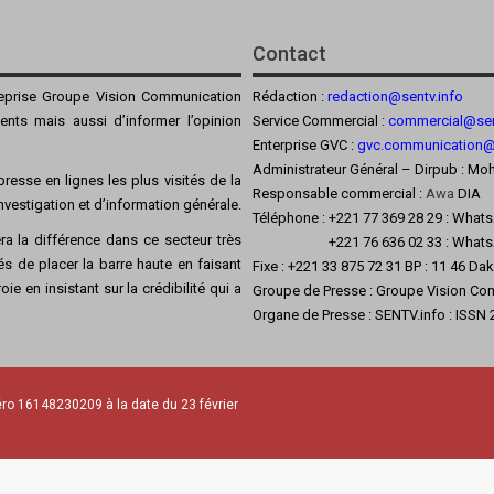
Contact
reprise Groupe Vision Communication
Rédaction :
redaction@sentv.info
ients mais aussi d’informer l’opinion
Service Commercial :
commercial@sen
Enterprise GVC :
gvc.communication
Administrateur Général – Dirpub :
resse en lignes les plus visités de la
Responsable commercial :
Awa
DIA
’investigation et d’information générale.
Téléphone : +221 77 369 28 29 : What
a la différence dans ce secteur très
+221 76 636 02 33 : Whats
s de placer la barre haute en faisant
Fixe : +221 33 875 72 31 BP : 11 46 Da
ie en insistant sur la crédibilité qui a
Groupe de Presse : Groupe Vision Co
Organe de Presse : SENTV.info : ISSN
ro 16148230209 à la date du 23 février