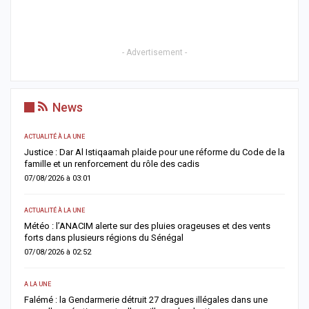
- Advertisement -
News
ACTUALITÉ À LA UNE
AC
Justice : Dar Al Istiqaamah plaide pour une réforme du Code de la
H
famille et un renforcement du rôle des cadis
d
07/08/2026 à 03:01
0
ACTUALITÉ À LA UNE
S
Météo : l’ANACIM alerte sur des pluies orageuses et des vents
U
forts dans plusieurs régions du Sénégal
l
07/08/2026 à 02:52
0
A LA UNE
AC
Falémé : la Gendarmerie détruit 27 dragues illégales dans une
D