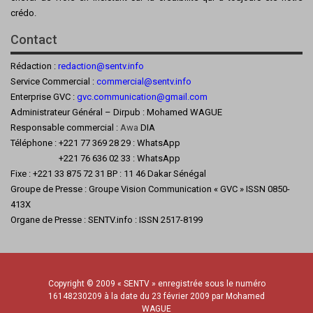
crédo.
Contact
Rédaction :
redaction@sentv.info
Service Commercial :
commercial@sentv.
info
Enterprise GVC :
gvc.communication@gmail.com
Administrateur Général – Dirpub : Mohamed WAGUE
Responsable commercial :
Awa
DIA
Téléphone : +221 77 369 28 29 : WhatsApp
+221 76 636 02 33 : WhatsApp
Fixe : +221 33 875 72 31 BP : 11 46 Dakar Sénégal
Groupe de Presse : Groupe Vision Communication « GVC » ISSN 0850-
413X
Organe de Presse : SENTV.info : ISSN 2517-8199
Copyright © 2009 « SENTV » enregistrée sous le numéro
16148230209 à la date du 23 février 2009 par Mohamed
WAGUE