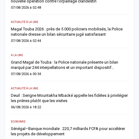
nouvelle opération contre l’orpaillage clandestin
g
07/08/2026 à 02:48
0
ACTUALITÉ À LA UNE
AC
Magal Touba 2026 : près de 5 000 policiers mobilisés, la Police
J
nationale dresse un bilan sécuritaire jugé satisfaisant
b
07/08/2026 à 02:44
0
A LA UNE
AC
Grand Magal de Touba : la Police nationale présente un bilan
T
marqué par 244 interpellations et un important dispositif…
u
07/08/2026 à 00:34
0
ACTUALITÉ À LA UNE
E
Deuil : Serigne Mountakha Mbacké appelle les fidèles à privilégier
L
les prières plutôt que les visites
i
06/08/2026 à 18:22
0
ECONOMIE
AC
Sénégal–Banque mondiale : 220,7 milliards FCFA pour accélérer
O
les projets de développement
c