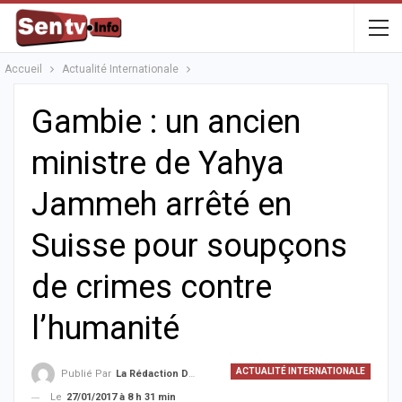
Accueil
Actualité Internationale
Gambie : un ancien
ministre de Yahya
Jammeh arrêté en
Suisse pour soupçons
de crimes contre
l’humanité
ACTUALITÉ INTERNATIONALE
Publié Par
La Rédaction De La SenTV.info
Le
27/01/2017 à 8 h 31 min