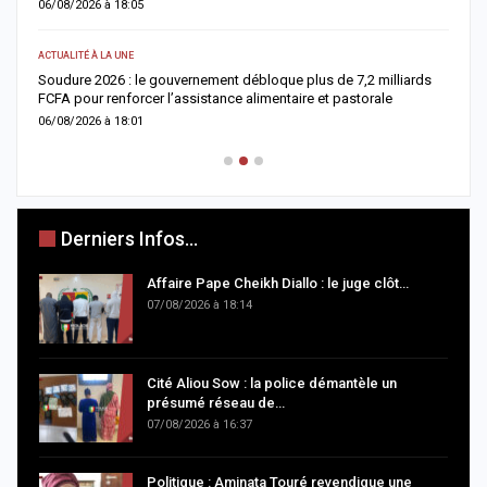
06/08/2026 à 18:05
0
ACTUALITÉ À LA UNE
AC
re
Soudure 2026 : le gouvernement débloque plus de 7,2 milliards
R
FCFA pour renforcer l’assistance alimentaire et pastorale
r
06/08/2026 à 18:01
0
Derniers Infos...
Affaire Pape Cheikh Diallo : le juge clôt…
07/08/2026 à 18:14
Cité Aliou Sow : la police démantèle un
présumé réseau de…
07/08/2026 à 16:37
Politique : Aminata Touré revendique une