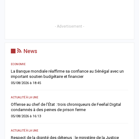
- Advertisement -
News
ACTUALITÉ À LA UNE
Sénégal avec un
Touba renforce son dispositif sécuritaire avec l’ouvertu
commissariat de Touba Tawfekh
05/08/2026 à 08:42
A LA UNE
 Feeñal Digital
Magal 2026 : les sapeurs-pompiers enregistrent 25 déc
de 800 victimes, les accidents de la route restent la…
04/08/2026 à 18:52
ACTUALITÉ À LA UNE
 de la Justice
Sangomar : le gouvernement démonte les chiffres cont