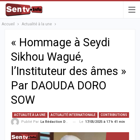
Accueil
Actualité à la une
« Hommage à Seydi
Sikhou Wagué,
l’Instituteur des âmes »
Par DAOUDA DORO
SOW
ACTUALITÉ À LA UNE
ACTUALITÉ INTERNATIONALE
CONTRIBUTIONS
Le
17/05/2025 à 17 h 41 min
Publié Par
La Rédaction De La SenTV.info