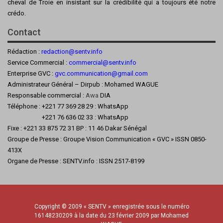
cheval de Troie en insistant sur la crédibilité qui a toujours été notre
crédo.
Contact
Rédaction :
redaction@sentv.info
Service Commercial :
commercial@sentv.
info
Enterprise GVC :
gvc.communication@gmail.com
Administrateur Général – Dirpub : Mohamed WAGUE
Responsable commercial :
Awa
DIA
Téléphone : +221 77 369 28 29 : WhatsApp
+221 76 636 02 33 : WhatsApp
Fixe : +221 33 875 72 31 BP : 11 46 Dakar Sénégal
Groupe de Presse : Groupe Vision Communication « GVC » ISSN 0850-
413X
Organe de Presse : SENTV.info : ISSN 2517-8199
Copyright © 2009 « SENTV » enregistrée sous le numéro
16148230209 à la date du 23 février 2009 par Mohamed