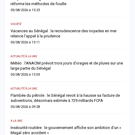
détaille les véritables revenus pétroliers du Sénégal
04/08/2026 à 16:25
ACTUALITÉ À LA UNE
oyades en mer
Déclaration de patrimoine : l’OFNAC publiera la liste pro
des déclarants et des retardataires dès le 10 août
04/08/2026 à 12:02
ACTUALITÉ À LA UNE
 de pluies sur une
Cybercriminalité en Afrique : l’IA impliquée dans plus d’
cybercrime sur deux, alerte Interpol
04/08/2026 à 11:57
ACTUALITÉ À LA UNE
se sa facture de
Jaxaay : un enseignant de 32 ans retrouvé mort à son d
s FCFA
une enquête ouverte
04/08/2026 à 08:58
ACTUALITÉ À LA UNE
n ambition d’un «
Rufisque-Est : sept personnes interpellées dans une e
pour chantage, sextorsion et détention de drogue