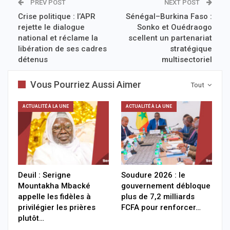
PREV POST
NEXT POST
Crise politique : l’APR
Sénégal–Burkina Faso :
rejette le dialogue
Sonko et Ouédraogo
national et réclame la
scellent un partenariat
libération de ses cadres
stratégique
détenus
multisectoriel
Vous Pourriez Aussi Aimer
Tout
ACTUALITÉ À LA UNE
ACTUALITÉ À LA UNE
Deuil : Serigne
Soudure 2026 : le
Mountakha Mbacké
gouvernement débloque
appelle les fidèles à
plus de 7,2 milliards
privilégier les prières
FCFA pour renforcer…
plutôt…