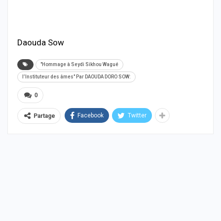
Daouda Sow
"Hommage à Seydi Sikhou Wagué
l’Instituteur des âmes" Par DAOUDA DORO SOW:
0
Facebook
Twitter
Partage