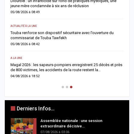
me
Diourbel : un infanticide sur fond de pratiques mystiques, une
G
jeune mère condamnée à six ans de réclusion
m
05/08/2026 à 08:49
0
ACTUALITÉ À LA UNE
AC
Touba renforce son dispositif sécuritaire avec l’ouverture du
D
commissariat de Touba Tawfekh
l
05/08/2026 à 08:42
0
A LA UNE
E
Magal 2026 : les sapeurs-pompiers enregistrent 25 décès et près
S
de 800 victimes, les accidents de la route restent la…
l
04/08/2026 à 18:52
0
Derniers Infos...
Assemblée nationale : une session
extraordinaire décisive…
07/08/2026 à 03:06