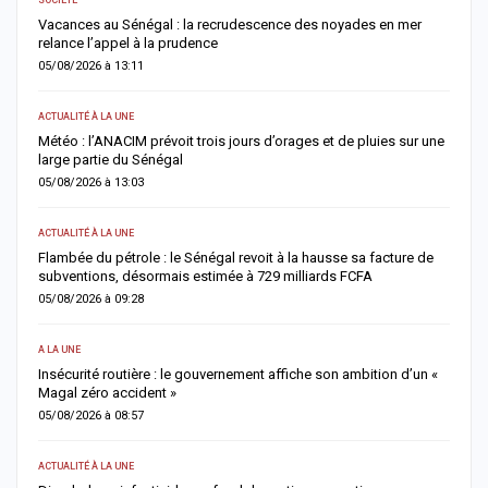
Vacances au Sénégal : la recrudescence des noyades en mer
J
relance l’appel à la prudence
f
05/08/2026 à 13:11
0
ACTUALITÉ À LA UNE
AC
Météo : l’ANACIM prévoit trois jours d’orages et de pluies sur une
M
large partie du Sénégal
f
05/08/2026 à 13:03
0
ACTUALITÉ À LA UNE
A 
Flambée du pétrole : le Sénégal revoit à la hausse sa facture de
F
subventions, désormais estimée à 729 milliards FCFA
n
05/08/2026 à 09:28
0
A LA UNE
AC
Insécurité routière : le gouvernement affiche son ambition d’un «
M
Magal zéro accident »
n
05/08/2026 à 08:57
0
ACTUALITÉ À LA UNE
A 