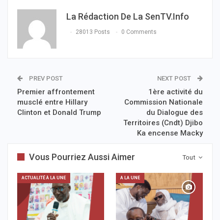
La Rédaction De La SenTV.info
28013 Posts
0 Comments
PREV POST
NEXT POST
Premier affrontement
1ère activité du
musclé entre Hillary
Commission Nationale
Clinton et Donald Trump
du Dialogue des
Territoires (Cndt) Djibo
Ka encense Macky
Vous Pourriez Aussi Aimer
Tout
ACTUALITÉ À LA UNE
A LA UNE