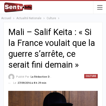
Accueil
Actualité Nationale
Culture
Mali – Salif Keita : « Si
la France voulait que la
guerre s’arrête, ce
serait fini demain »
CULTURE
Publié Par
La Rédaction De La SenTV.info
Le
27/09/2016 à 8 h 29 min