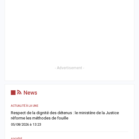
- Advertisement -
News
ACTUALITÉ À LA UNE
AC
Respect de la dignité des détenus : le ministère de la Justice
A
réforme les méthodes de fouille
a
05/08/2026 à 13:23
0
SOCIÉTÉ
AC