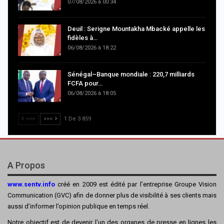
07/08/2026 à 00:34
Deuil : Serigne Mountakha Mbacké appelle les
fidèles à…
06/08/2026 à 18:22
Sénégal–Banque mondiale : 220,7 milliards
FCFA pour…
06/08/2026 à 18:05
<<<
>>>
1 De 3 859
A Propos
www.sentv.info
créé en 2009 est édité par l’entreprise Groupe Vision
Communication (GVC) afin de donner plus de visibilité à ses clients mais
aussi d’informer l’opinion publique en temps réel.
Notre objectif est de devenir l’un des organes de presse en lignes les